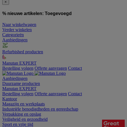
×
% nieuwe artikelen:
Toegevoegd
Naar winkelwagen
Verder winkelen
Categorieën
Aanbiedingen
Refurbished producten
Manutan EXPERT
Bestelling volgen
Offerte aanvragen
Contact
Aanbiedingen
Duurzame producten
Manutan EXPERT
Bestelling volgen
Offerte aanvragen
Contact
Kantoor
Magazijn en werkplaats
Industriële benodigdheden en gereedschap
Verpakking en opslag
Veiligheid en gezondheid
Sport en vrije tijd