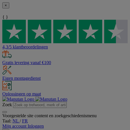
×
{ }
4,3/5 klantbeoordelingen
Gratis levering vanaf €100
Eigen montagedienst
Oplossingen op maat
Zoek
Voorgestelde site content en zoekgeschiedenismenu
Taal:
NL
/
FR
Mijn account
Inloggen