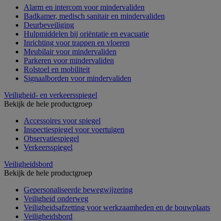
Alarm en intercom voor mindervaliden
Badkamer, medisch sanitair en mindervaliden
Deurbeveiliging
Hulpmiddelen bij oriëntatie en evacuatie
Inrichting voor trappen en vloeren
Meubilair voor mindervaliden
Parkeren voor mindervaliden
Rolstoel en mobiliteit
Signaalborden voor mindervaliden
Veiligheid- en verkeersspiegel
Bekijk de hele productgroep
Accessoires voor spiegel
Inspectiespiegel voor voertuigen
Observatiespiegel
Verkeersspiegel
Veiligheidsbord
Bekijk de hele productgroep
Gepersonaliseerde bewegwijzering
Veiligheid onderweg
Veiligheidsafzetting voor werkzaamheden en de bouwplaats
Veiligheidsbord