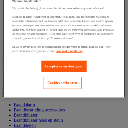
Welkom bij Manutan!
Wij vinden het belangrijk om u een bezoek aan onze website op maat te bieden!
Afzetpaal met band
Afzetpaal met bord
Door op de knop "Accepteren en doorgaan" te klikken, kan ons platform via cookies
Afzetpaal met ketting
informatie uitwisselen met uw browser. Met deze informatie kunnen ons marketingteam
Afzetpaal met koord
en onze internetpartners de prestaties van onze website meten en uw winkelvoorkeuren
Beschermende afscherming
analyseren. Hierdoor kunnen wij u nog meer op uw behoeften gepersonaliseerd producten
en passende reclame aanbieden. Als u meer wilt weten over de doeleinden en voorkeuren
Beschermende rolbeugel
voor elk type cookie, klikt u op "Cookievoorkeuren".
Modulaire afscherming
Muurhouder met riem
En als je ervoor kiest om je bezoek zonder cookies voort te zetten, mag dat ook! Voor
Signaalketting
meer informatie verwijzen we je naar
onze cookieverklaring.
Bescherming en demper
Bekijk de hele productgroep
Accepteren en doorgaan
Hoek en profiel
Stootranden
Cookievoorkeuren
Brandpreventie
Bekijk de hele productgroep
Brandalarm
Brandbestrijding accessoires
Brandblusser
Brandblusser hoes en steun
Branddeken