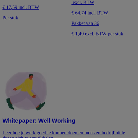
excl. BTW
5
de
€ 17,59 incl. BTW
sterren.
5
€ 64,74 incl. BTW
sterren.
Per stuk
1
Pakket van 36
beoordeling
€ 1,49 excl. BTW per stuk
Whitepaper: Well Working
Leer hoe je werk goed te kunnen doen en mens en bedrijf uit te