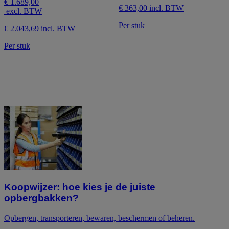
€ 1.689,00
5
de
€ 363,00 incl. BTW
excl. BTW
sterren.
5
1
sterren.
Per stuk
€ 2.043,69 incl. BTW
beoordeling
Per stuk
Koopwijzer: hoe kies je de juiste
opbergbakken?
Opbergen, transporteren, bewaren, beschermen of beheren.