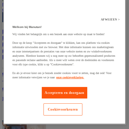
AFWIJZEN >
Inpaktafel TPB -
Treston
Welkom bij Manutan!
Bureau
Wij vinden het belangrijk om u een bezoek aan onze website op maat te bieden!
Rekenmachine ECO
(0)
0.0
Door op de knop "Accepteren en doorgaan" te klikken, kan ons platform via cookies
850 Zonne-energie 1-
Vanaf
van
informatie uitwisselen met uw browser. Met deze informatie kunnen ons marketingteam
€ 975,00
regelig, 12 cijfers -
de
en onze internetpartners de prestaties van onze website meten en uw winkelvoorkeuren
excl. BTW
Maul
analyseren. Hierdoor kunnen wij u nog meer op uw behoeften gepersonaliseerd producten
5
en passende reclame aanbieden. Als u meer wilt weten over de doeleinden en voorkeuren
sterren.
€ 1.179,75 incl. BTW
voor elk type cookie, klikt u op "Cookievoorkeuren".
(0)
0.0
En als je ervoor kiest om je bezoek zonder cookies voort te zetten, mag dat ook! Voor
€ 17,15
Per stuk
van
meer informatie verwijzen we je naar
onze cookieverklaring.
excl. BTW
de
5
€ 20,75 incl. BTW
sterren.
Accepteren en doorgaan
Per stuk
Cookievoorkeuren