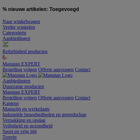
% nieuwe artikelen:
Toegevoegd
Naar winkelwagen
Verder winkelen
Categorieën
Aanbiedingen
Refurbished producten
Manutan EXPERT
Bestelling volgen
Offerte aanvragen
Contact
Aanbiedingen
Duurzame producten
Manutan EXPERT
Bestelling volgen
Offerte aanvragen
Contact
Kantoor
Magazijn en werkplaats
Industriële benodigdheden en gereedschap
Verpakking en opslag
Veiligheid en gezondheid
Sport en vrije tijd
Terrein