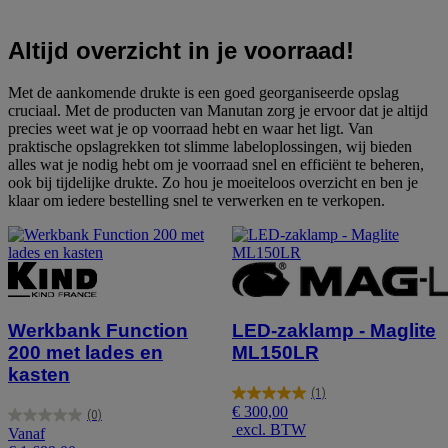
Altijd overzicht in je voorraad!
Met de aankomende drukte is een goed georganiseerde opslag
cruciaal. Met de producten van Manutan zorg je ervoor dat je altijd
precies weet wat je op voorraad hebt en waar het ligt. Van
praktische opslagrekken tot slimme labeloplossingen, wij bieden
alles wat je nodig hebt om je voorraad snel en efficiënt te beheren,
ook bij tijdelijke drukte. Zo hou je moeiteloos overzicht en ben je
klaar om iedere bestelling snel te verwerken en te verkopen.
Werkbank Function
LED-zaklamp - Maglite
200 met lades en
ML150LR
kasten
(1)
5.0
€ 300,00
(0)
van
0.0
excl. BTW
Vanaf
de
van