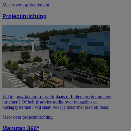
Meer over e-procurement
Projectinrichting
Wil je jouw kantoor of werkplaats of buitenterrein opnieuw
inrichten? Of heb je advies nodig over magazijn- en
opslagsystemen? Wij staan voor je klaar met raad en daad.
Meer over projectinrichting
Manutan 360°