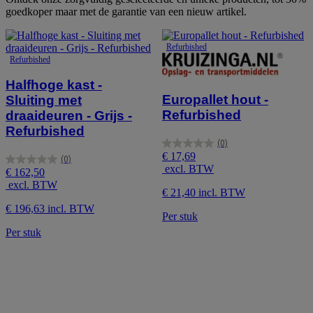
goedkoper maar met de garantie van een nieuw artikel.
Halfhoge kast -
Europallet hout -
Sluiting met
Refurbished
draaideuren - Grijs -
Refurbished
(0)
0.0
€ 17,69
(0)
van
0.0
excl. BTW
€ 162,50
de
van
excl. BTW
5
de
€ 21,40 incl. BTW
sterren.
5
€ 196,63 incl. BTW
sterren.
Per stuk
Per stuk