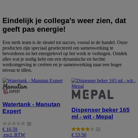
Eindelijk je collega’s weer zien, dat
geeft pas energie!
Een sterk team is de sleutel tot succes, vooral in de handel. Onze
producten zijn speciaal geselecteerd om samenwerking te
bevorderen en het energielevel op het werk te verhogen. Ontdek
alles wat je nodig hebt om een dynamische en hechte
werkomgeving te creëren en je samenwerking naar een hoger
niveau te tillen.
Watertank - Manutan
Dispenser beker 165
Expert
ml - wit - Mepal
(0)
0.0
€ 16,59
(1)
van
4.0
excl. BTW
€ 53,50
de
van