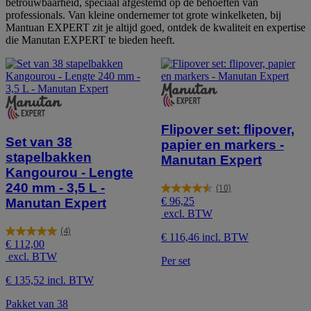
betrouwbaarheid, speciaal afgestemd op de behoeften van
professionals. Van kleine ondernemer tot grote winkelketen, bij
Mantuan EXPERT zit je altijd goed, ontdek de kwaliteit en expertise
die Manutan EXPERT te bieden heeft.
Flipover set: flipover,
Set van 38
papier en markers -
stapelbakken
Manutan Expert
Kangourou - Lengte
240 mm - 3,5 L -
(10)
4.5
€ 96,25
Manutan Expert
van
excl. BTW
de
5
(4)
5.0
€ 116,46 incl. BTW
sterren.
€ 112,00
van
10
excl. BTW
Per set
de
beoordelingen
5
€ 135,52 incl. BTW
sterren.
4
Pakket van 38