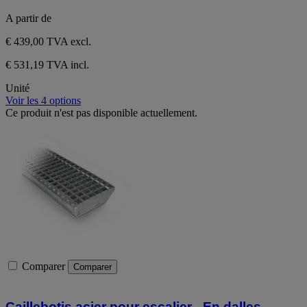
A partir de
€ 439,00
TVA excl.
€ 531,19 TVA incl.
Unité
Voir les 4 options
Ce produit n'est pas disponible actuellement.
Comparer
Comparer
Caillebotis acier pour escalier - En dalles