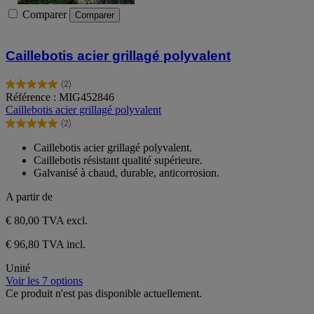
Comparer
Comparer
Caillebotis acier grillagé polyvalent
(2)
5.0
Référence : MIG452846
sur
Caillebotis acier grillagé polyvalent
5
(2)
étoiles.
5.0
2
sur
Caillebotis acier grillagé polyvalent.
avis
5
Caillebotis résistant qualité supérieure.
étoiles.
Galvanisé à chaud, durable, anticorrosion.
2
avis
A partir de
€ 80,00
TVA excl.
€ 96,80 TVA incl.
Unité
Voir les 7 options
Ce produit n'est pas disponible actuellement.