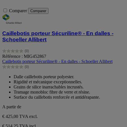
Comparer
Comparer
Caillebotis porteur Sécuriline® - En dalles -
Schoeller Allibert
(0)
0.0
Référence : MIG452867
sur
Caillebotis porteur Sécuriline® - En dalles - Schoeller Allibert
5
(0)
étoiles.
0.0
sur
Dalle caillebotis porteur polyester.
5
Rigidité et mécanique exceptionnelles.
étoiles.
Grains de silice inarrachables incrustés.
Tramage monobloc fibre de verre et résine.
Surface du caillebotis renforcée et antidérapante.
A partir de
€ 425,00
TVA excl.
€ 514,25 TVA incl.