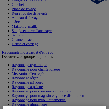
Élingues acier et textile
BELGIUM
Crochet
Pince de levage
Réa et poulie de levage
Anneau de levage
Câble
Maillon et maille
Sangle et barre d'arrimage
Sandow
Chaîne en acier
Drisse et cordage
Rayonnage industriel et d'entrepôt
Découvrez ce groupe de produits
Rayonnage dynamique
Rayonnage pour charge longue
Mezzanine d'entrepôt
Rayonnage léger
Rayonnage mi-lourd
Rayonnage à palette
Rayonnage pour couronnes et bobines
Rayonnage pour magasin et grande distribution
Rayonnage pour milieu automobile
Rayonnage alimentaire
Rayonnage lourd