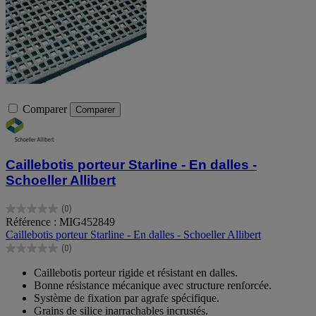
Comparer
Comparer
Caillebotis porteur Starline - En dalles -
Schoeller Allibert
(0)
0.0
Référence : MIG452849
sur
Caillebotis porteur Starline - En dalles - Schoeller Allibert
5
(0)
étoiles.
0.0
sur
Caillebotis porteur rigide et résistant en dalles.
5
Bonne résistance mécanique avec structure renforcée.
étoiles.
Système de fixation par agrafe spécifique.
Grains de silice inarrachables incrustés.