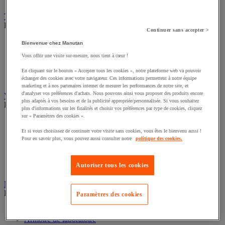
Tapis, dalle et caillebotis industriel
Découvrez ce groupe de produits
Continuer sans accepter >
Accessoires tapis et caillebotis
Bienvenue chez Manutan
Tapis antistatique ESD et isolant
Vous offrir une visite sur-mesure, nous tient à cœur !
Tapis agroalimentaire et de propreté
Dalle et tapis industriel anti-fatigue
En cliquant sur le bouton « Accepter tous les cookies », notre plateforme web va pouvoir
Caillebotis industriel
échanger des cookies avec votre navigateur. Ces informations permettent à notre équipe
marketing et à nos partenaires internet de mesurer les performances de notre site, et
d'analyser vos préférences d'achats. Nous pouvons ainsi vous proposer des produits encore
Ventilation
plus adaptés à vos besoins et de la publicité appropriée/personnalisée. Si vous souhaitez
Découvrez ce groupe de produits
plus d'informations sur les finalités et choisir vos préférences par type de cookies, cliquez
sur « Paramètres des cookies ».
Accessoires pour hotte et caisson d'aspiration
Accessoires pour système de ventilation
Et si vous choisissez de continuer votre visite sans cookies, vous êtes le bienvenu aussi !
Hotte et caisson d'aspiration
Pour en savoir plus, vous pouvez aussi consulter notre
politique des cookies.
Ventilateur centrifuge et hélicoïde
Raccord et gaine de ventilation
Autoriser tous les cookies
Extracteur de fumée
Mobilier de laboratoire
Découvrez ce groupe de produits
Paramètres des cookies
Accessoires pour mobilier de laboratoire
Armoire de laboratoire