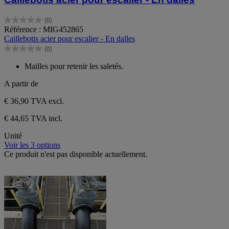
(0)
0.0
Référence : MIG452865
sur
Caillebotis acier pour escalier - En dalles
5
(0)
étoiles.
0.0
sur
Mailles pour retenir les saletés.
5
étoiles.
A partir de
€ 36,90
TVA excl.
€ 44,65 TVA incl.
Unité
Voir les 3 options
Ce produit n'est pas disponible actuellement.