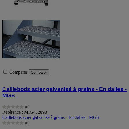
Comparer
Comparer
Caillebotis acier galvanisé à grains - En dalles -
MGS
(0)
0.0
Référence : MIG452898
sur
Caillebotis acier galvanisé à grains - En dalles - MGS
5
(0)
étoiles.
0.0