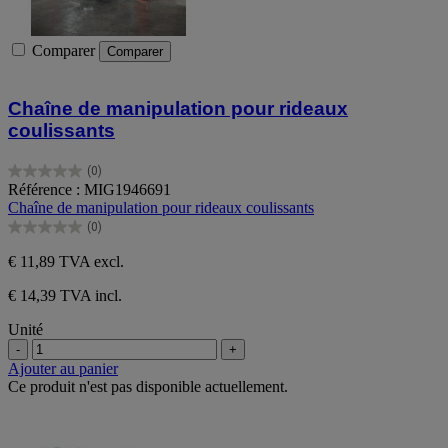
Comparer
Comparer
Chaîne de manipulation pour rideaux
coulissants
(0)
0.0
Référence : MIG1946691
sur
Chaîne de manipulation pour rideaux coulissants
5
(0)
étoiles.
0.0
sur
€ 11,89
TVA excl.
5
étoiles.
€ 14,39 TVA incl.
Unité
-
+
Ajouter au panier
Ce produit n'est pas disponible actuellement.