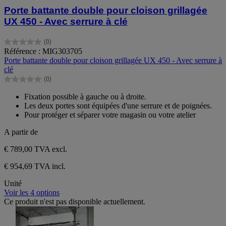
Porte battante double pour cloison grillagée
UX 450 - Avec serrure à clé
(0)
0.0
Référence : MIG303705
sur
Porte battante double pour cloison grillagée UX 450 - Avec serrure à
5
clé
étoiles.
(0)
0.0
sur
Fixation possible à gauche ou à droite.
5
Les deux portes sont équipées d'une serrure et de poignées.
étoiles.
Pour protéger et séparer votre magasin ou votre atelier
A partir de
€ 789,00
TVA excl.
€ 954,69 TVA incl.
Unité
Voir les 4 options
Ce produit n'est pas disponible actuellement.