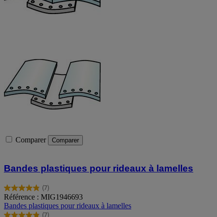
Comparer
Comparer
Bandes plastiques pour rideaux à lamelles
(7)
4.9
Référence : MIG1946693
sur
Bandes plastiques pour rideaux à lamelles
5
(7)