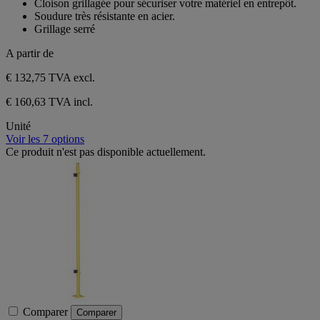
Cloison grillagée pour sécuriser votre matériel en entrepôt.
5
Soudure très résistante en acier.
étoiles.
Grillage serré
A partir de
€ 132,75
TVA excl.
€ 160,63 TVA incl.
Unité
Voir les 7 options
Ce produit n'est pas disponible actuellement.
Comparer
Comparer