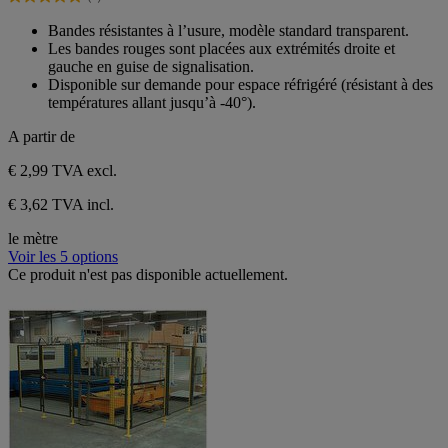
étoiles.
4.9
7
sur
Bandes résistantes à l’usure, modèle standard transparent.
avis
5
Les bandes rouges sont placées aux extrémités droite et
étoiles.
gauche en guise de signalisation.
7
Disponible sur demande pour espace réfrigéré (résistant à des
avis
températures allant jusqu’à -40°).
A partir de
€ 2,99
TVA excl.
€ 3,62 TVA incl.
le mètre
Voir les 5 options
Ce produit n'est pas disponible actuellement.