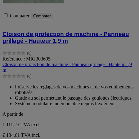
Comparer
Comparer
Cloison de protection de machine - Panneau
grillagé - Hauteur 1,9 m
(0)
0.0
Référence : MIG303695
sur
Cloison de protection de machine - Panneau grillagé - Hauteur 1,9
5
m
étoiles.
(0)
0.0
sur
Préserve les réglages de vos machines et de vos équipements
5
robotisés.
étoiles.
Garde au sol permettant le passage des goulottes électriques.
Système modulaire indémontable depuis l’extérieur.
A partir de
€ 111,25
TVA excl.
€ 134,61 TVA incl.