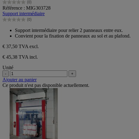
(0)
0.0
Référence : MIG303728
sur
Support intermédiaire
5
(0)
étoiles.
0.0
sur
Support intermédiaire pour relier 2 panneaux entre eux.
5
Convient pour la fixation de panneaux au sol et au plafond.
étoiles.
€ 37,50
TVA excl.
€ 45,38 TVA incl.
Unité
-
+
Ajouter au panier
Ce produit n'est pas disponible actuellement.