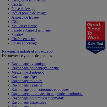
Élingues acier et textile
Crochet
Pince de levage
Réa et poulie de levage
Anneau de levage
Câble
Maillon et maille
Sangle et barre d'arrimage
Sandow
Chaîne en acier
Drisse et cordage
NOV 2025-NOV 2026
Rayonnage industriel et d'entrepôt
BELGIUM
Découvrez ce groupe de produits
Rayonnage dynamique
Rayonnage pour charge longue
Mezzanine d'entrepôt
Rayonnage léger
Rayonnage mi-lourd
Rayonnage à palette
Rayonnage pour couronnes et bobines
Rayonnage pour magasin et grande distribution
Rayonnage pour milieu automobile
Rayonnage alimentaire
Rayonnage lourd