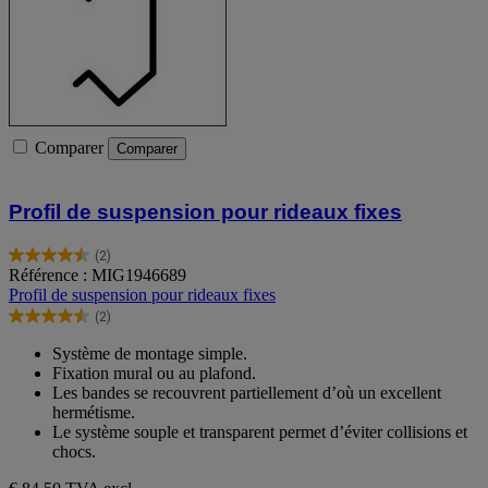
Comparer
Comparer
Profil de suspension pour rideaux fixes
(2)
4.5
Référence : MIG1946689
sur
Profil de suspension pour rideaux fixes
5
(2)
étoiles.
4.5
2
sur
Système de montage simple.
avis
5
Fixation mural ou au plafond.
étoiles.
Les bandes se recouvrent partiellement d’où un excellent
2
hermétisme.
avis
Le système souple et transparent permet d’éviter collisions et
chocs.