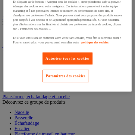
Caisson de laboratoire
En cliquant sur le bouton « Accepter tous les cookies », notre plateforme web va pouvoir
échanger des cookies avec votre navigateur. Ces informations permettent à notre équipe
Paillasse
marketing et à nos partenaires internet de mesurer les performances de notre site, et
d'analyser vos préférences d'achats. Nous pouvons ainsi vous proposer des produits encore
Marchepied, escabeau et échelle
plus adaptés à vos besoins et de la publicité appropriée/personnalisée. Si vous souhaitez
Découvrez ce groupe de produits
plus d'informations sur les finalités et choisir vos préférences par type de cookies, cliquez
sur « Paramètres des cookies ».
Échelle
Escabeau et marchepied
Et si vous choisissez de continuer votre visite sans cookies, vous êtes le bienvenu aussi !
Pour en savoir plus, vous pouvez aussi consulter notre
politique des cookies.
Transpalette
Découvrez ce groupe de produits
Autoriser tous les cookies
Transpalette électrique
Transpalette manuel
Transpalette haute levée
Paramètres des cookies
Transpalette peseur
Transpalette élévateur
Plate-forme, échafaudage et nacelle
Découvrez ce groupe de produits
Nacelle
Passerelle
Échafaudage
Escalier
Plateforme de travail en hauteur