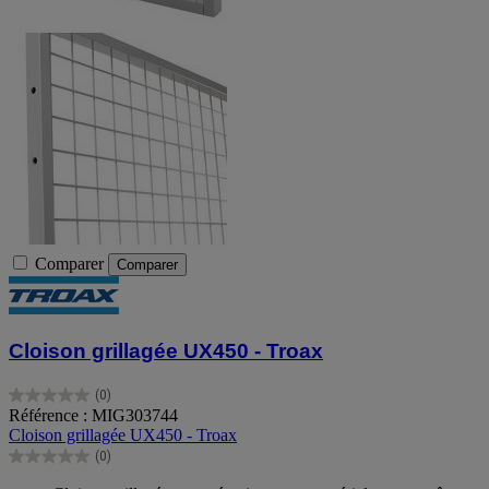
Comparer
Comparer
Cloison grillagée UX450 - Troax
(0)
0.0
Référence : MIG303744
sur
Cloison grillagée UX450 - Troax
5
(0)
étoiles.
0.0
sur