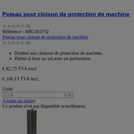
Poteau pour cloison de protection de machine
(0)
0.0
Référence : MIG303732
sur
Poteau pour cloison de protection de machine
5
(0)
étoiles.
0.0
sur
Destiné aux cloisons de protection de machine.
5
Platine à fixer au sol avec un perforateur.
étoiles.
€ 82,75
TVA excl.
€ 100,13 TVA incl.
Unité
-
+
Ajouter au panier
Ce produit n'est pas disponible actuellement.