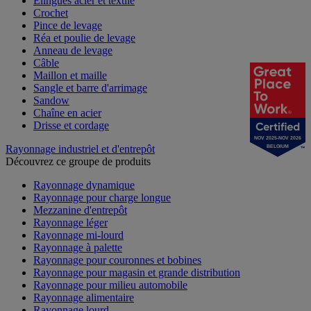
Élingues acier et textile
Crochet
Pince de levage
Réa et poulie de levage
Anneau de levage
Câble
Maillon et maille
Sangle et barre d'arrimage
Sandow
Chaîne en acier
Drisse et cordage
NOV 2025-NOV 2026
Rayonnage industriel et d'entrepôt
BELGIUM
Découvrez ce groupe de produits
Rayonnage dynamique
Rayonnage pour charge longue
Mezzanine d'entrepôt
Rayonnage léger
Rayonnage mi-lourd
Rayonnage à palette
Rayonnage pour couronnes et bobines
Rayonnage pour magasin et grande distribution
Rayonnage pour milieu automobile
Rayonnage alimentaire
Rayonnage lourd