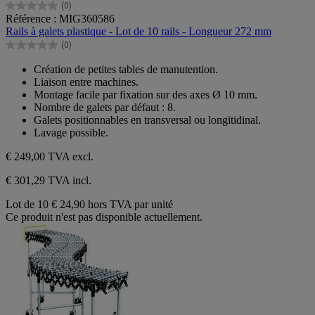
(0)
0.0
Référence : MIG360586
sur
Rails à galets plastique - Lot de 10 rails - Longueur 272 mm
5
(0)
étoiles.
0.0
sur
Création de petites tables de manutention.
5
Liaison entre machines.
étoiles.
Montage facile par fixation sur des axes Ø 10 mm.
Nombre de galets par défaut : 8.
Galets positionnables en transversal ou longitidinal.
Lavage possible.
€ 249,00
TVA excl.
€ 301,29 TVA incl.
Lot de 10
€ 24,90 hors TVA par unité
Ce produit n'est pas disponible actuellement.