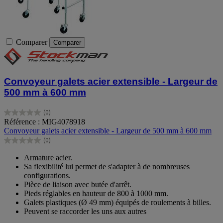
Comparer
Comparer
Convoyeur galets acier extensible - Largeur de
500 mm à 600 mm
(0)
0.0
Référence : MIG4078918
sur
Convoyeur galets acier extensible - Largeur de 500 mm à 600 mm
5
(0)
étoiles.
0.0
sur
Armature acier.
5
Sa flexibilité lui permet de s'adapter à de nombreuses
étoiles.
configurations.
Pièce de liaison avec butée d'arrêt.
Pieds réglables en hauteur de 800 à 1000 mm.
Galets plastiques (Ø 49 mm) équipés de roulements à billes.
Peuvent se raccorder les uns aux autres