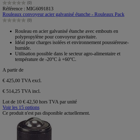
(0)
0.0
Référence : MIG6091813
sur
Rouleaux convoyeur acier galvanisé étanche - Rouleaux Pack
5
(0)
étoiles.
0.0
sur
Rouleau en acier galvanisé étanche avec embouts en
5
polypropylène pour convoyeur gravitaire.
étoiles.
Idéal pour charges isolées et environnement poussiéreuse-
humide.
Utilisation possible dans le secteur agro-alimentaire et
température de -20°C à +60°C.
A partir de
€ 425,00
TVA excl.
€ 514,25 TVA incl.
Lot de 10
€ 42,50 hors TVA par unité
Voir les 15 options
Ce produit n'est pas disponible actuellement.