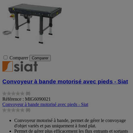
Comparer
Comparer
Convoyeur à bande motorisé avec pieds - Siat
(0)
0.0
Référence : MIG6090021
sur
Convoyeur à bande motorisé avec pieds - Siat
5
(0)
étoiles.
0.0
sur
Convoyeur motorisé à bande, permet de gérer le convoyage
5
d'objet variés et pas uniquement à fond plat.
étoiles.
Permet de gérer plus efficacement les flux entrants et sortants