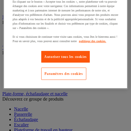
Caisson de laboratoire
En cliquant sur le bouton « Accepter tous les cookies », notre plateforme web va pouvoir
échanger des cookies avec votre navigateur. Ces informations permettent à notre équipe
Paillasse
marketing et à nos partenaires internet de mesurer les performances de notre site, et
d'analyser vos préférences d'achats. Nous pouvons ainsi vous proposer des produits encore
Marchepied, escabeau et échelle
plus adaptés à vos besoins et de la publicité appropriée/personnalisée. Si vous souhaitez
Découvrez ce groupe de produits
plus d'informations sur les finalités et choisir vos préférences par type de cookies, cliquez
sur « Paramètres des cookies ».
Échelle
Escabeau et marchepied
Et si vous choisissez de continuer votre visite sans cookies, vous êtes le bienvenu aussi !
Pour en savoir plus, vous pouvez aussi consulter notre
politique des cookies.
Transpalette
Découvrez ce groupe de produits
Autoriser tous les cookies
Transpalette électrique
Transpalette manuel
Transpalette haute levée
Paramètres des cookies
Transpalette peseur
Transpalette élévateur
Plate-forme, échafaudage et nacelle
Découvrez ce groupe de produits
Nacelle
Passerelle
Échafaudage
Escalier
Plateforme de travail en hauteur