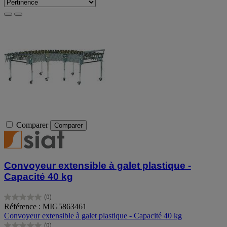
Comparer
Comparer
Convoyeur extensible à galet plastique -
Capacité 40 kg
(0)
0.0
Référence : MIG5863461
sur
Convoyeur extensible à galet plastique - Capacité 40 kg
5
(0)