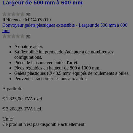
Largeur de 500 mm à 600 mm
(0)
0.0
Référence : MIG4078919
sur
Convoyeur galets plastiques extensible - Largeur de 500 mm à 600
5
mm
étoiles.
(0)
0.0
sur
Armature acier.
5
Sa flexibilité lui permet de s'adapter à de nombreuses
étoiles.
configurations.
Pièce de liaison avec butée d'arrêt.
Pieds réglables en hauteur de 800 à 1000 mm.
Galets plastiques (Ø 48,5 mm) équipés de roulements à billes.
Peuvent se raccorder les uns aux autres
A partir de
€ 1.825,00
TVA excl.
€ 2.208,25 TVA incl.
Unité
Ce produit n'est pas disponible actuellement.