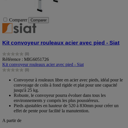
Comparer
Comparer
Kit convoyeur rouleaux acier avec pied - Siat
(0)
0.0
Référence : MIG6051726
sur
Kit convoyeur rouleaux acier avec pied - Siat
5
(0)
étoiles.
0.0
sur
Convoyeur à rouleaux libre en acier avec pieds, idéal pour le
5
convoyage de colis à fond rigide et plat pour une capacité
étoiles.
jusqu'à 25 kg.
Robuste, le convoyeur pourra évoluer dans tous les
environnements y compris les plus poussiéreux.
Pieds ajustables en hauteur de 520 à 830mm pour créer un
effet de pente pour facilité la manutention.
A partir de