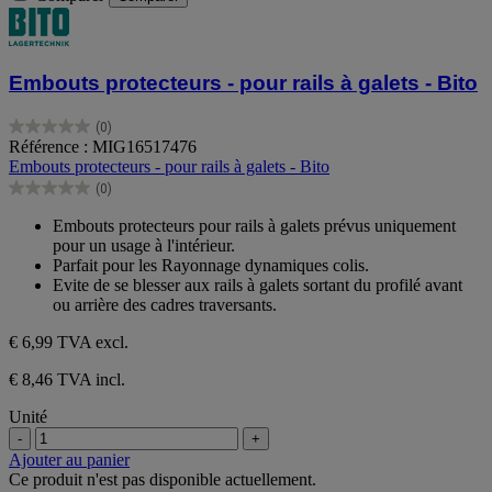
Embouts protecteurs - pour rails à galets - Bito
(0)
0.0
Référence : MIG16517476
sur
Embouts protecteurs - pour rails à galets - Bito
5
(0)
étoiles.
0.0
sur
Embouts protecteurs pour rails à galets prévus uniquement
5
pour un usage à l'intérieur.
étoiles.
Parfait pour les Rayonnage dynamiques colis.
Evite de se blesser aux rails à galets sortant du profilé avant
ou arrière des cadres traversants.
€ 6,99
TVA excl.
€ 8,46 TVA incl.
Unité
-
+
Ajouter au panier
Ce produit n'est pas disponible actuellement.