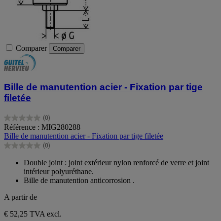
Comparer
Comparer
Bille de manutention acier - Fixation par tige
filetée
(0)
0.0
Référence : MIG280288
sur
Bille de manutention acier - Fixation par tige filetée
5
(0)
étoiles.
0.0
sur
Double joint : joint extérieur nylon renforcé de verre et joint
5
intérieur polyuréthane.
étoiles.
Bille de manutention anticorrosion .
A partir de
€ 52,25
TVA excl.