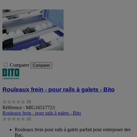
Comparer
Comparer
Rouleaux frein - pour rails à galets - Bito
(0)
0.0
Référence : MIG16517723
sur
Rouleaux frein - pour rails à galets - Bito
5
(0)
étoiles.
0.0
sur
Rouleaux frein pour rails à galets parfait pour entreposer des
5
Bac.