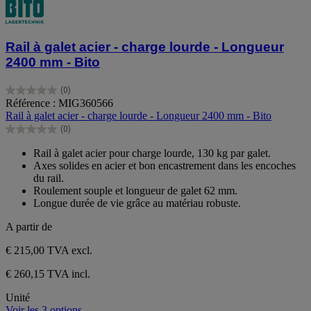
Rail à galet acier - charge lourde - Longueur
2400 mm - Bito
(0)
0.0
Référence : MIG360566
sur
Rail à galet acier - charge lourde - Longueur 2400 mm - Bito
5
(0)
étoiles.
0.0
sur
Rail à galet acier pour charge lourde, 130 kg par galet.
5
Axes solides en acier et bon encastrement dans les encoches
étoiles.
du rail.
Roulement souple et longueur de galet 62 mm.
Longue durée de vie grâce au matériau robuste.
A partir de
€ 215,00
TVA excl.
€ 260,15 TVA incl.
Unité
Voir les 3 options