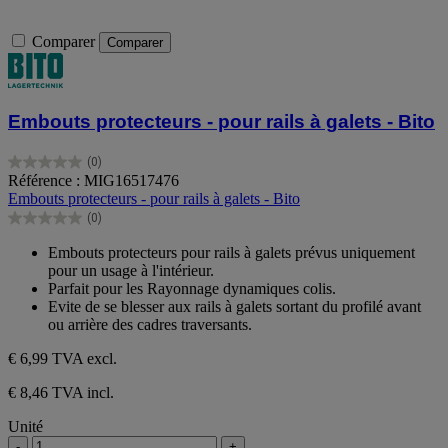
Comparer
Comparer
Embouts protecteurs - pour rails à galets - Bito
(0)
0.0
Référence : MIG16517476
sur
Embouts protecteurs - pour rails à galets - Bito
5
(0)
étoiles.
0.0
sur
Embouts protecteurs pour rails à galets prévus uniquement
5
pour un usage à l'intérieur.
étoiles.
Parfait pour les Rayonnage dynamiques colis.
Evite de se blesser aux rails à galets sortant du profilé avant
ou arrière des cadres traversants.
€ 6,99
TVA excl.
€ 8,46 TVA incl.
Unité
-
+