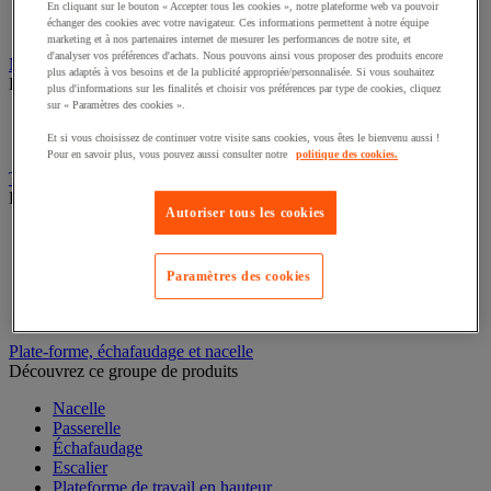
Caisson de laboratoire
En cliquant sur le bouton « Accepter tous les cookies », notre plateforme web va pouvoir
échanger des cookies avec votre navigateur. Ces informations permettent à notre équipe
Paillasse
marketing et à nos partenaires internet de mesurer les performances de notre site, et
d'analyser vos préférences d'achats. Nous pouvons ainsi vous proposer des produits encore
Marchepied, escabeau et échelle
plus adaptés à vos besoins et de la publicité appropriée/personnalisée. Si vous souhaitez
Découvrez ce groupe de produits
plus d'informations sur les finalités et choisir vos préférences par type de cookies, cliquez
sur « Paramètres des cookies ».
Échelle
Escabeau et marchepied
Et si vous choisissez de continuer votre visite sans cookies, vous êtes le bienvenu aussi !
Pour en savoir plus, vous pouvez aussi consulter notre
politique des cookies.
Transpalette
Découvrez ce groupe de produits
Autoriser tous les cookies
Transpalette électrique
Transpalette manuel
Transpalette haute levée
Paramètres des cookies
Transpalette peseur
Transpalette élévateur
Plate-forme, échafaudage et nacelle
Découvrez ce groupe de produits
Nacelle
Passerelle
Échafaudage
Escalier
Plateforme de travail en hauteur