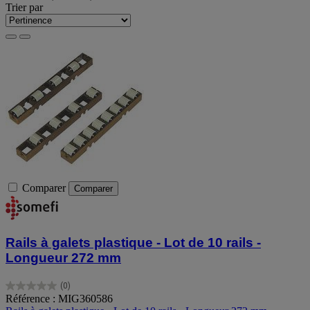
Trier par
Comparer
Comparer
Rails à galets plastique - Lot de 10 rails -
Longueur 272 mm
(0)
0.0
Référence : MIG360586
sur