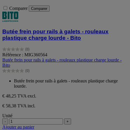
Comparer
Comparer
Butée frein pour rails à galets - rouleaux
plastique charge lourde - Bito
(0)
0.0
Référence : MIG360564
sur
Butée frein pour rails à galets - rouleaux plastique charge lourde -
5
Bito
étoiles.
(0)
0.0
sur
Butée frein pour rails à galets - rouleaux plastique charge
5
lourde.
étoiles.
€ 48,25
TVA excl.
€ 58,38 TVA incl.
Unité
-
+
Ajouter au panier