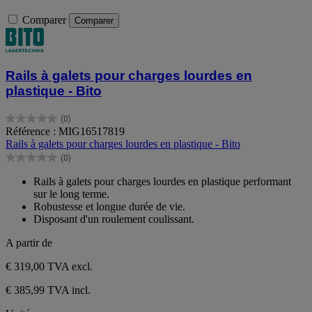
Comparer
Comparer
Rails à galets pour charges lourdes en
plastique - Bito
(0)
0.0
Référence : MIG16517819
sur
Rails à galets pour charges lourdes en plastique - Bito
5
(0)
étoiles.
0.0
sur
Rails à galets pour charges lourdes en plastique performant
5
sur le long terme.
étoiles.
Robustesse et longue durée de vie.
Disposant d'un roulement coulissant.
A partir de
€ 319,00
TVA excl.
€ 385,99 TVA incl.