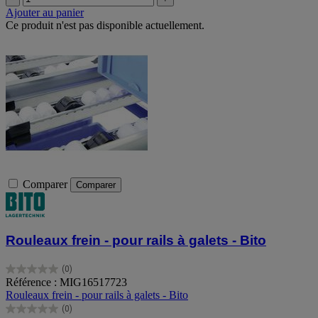
Ajouter au panier
Ce produit n'est pas disponible actuellement.
Comparer
Comparer
Rouleaux frein - pour rails à galets - Bito
(0)
0.0
Référence : MIG16517723
sur
Rouleaux frein - pour rails à galets - Bito
5
(0)
étoiles.
0.0