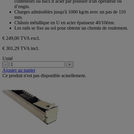
conteneurs ou bacs d’acier par poussée d'un opérateur ou
étoiles.
d’engin.
Charges admissibles jusqu'à 1000 kg/m avec un pas de 110
mm.
Châssis métallique en U en acier épaisseur 40/10ème.
Les rails se fixe au sol pour obtenir un chemin de roulement.
€ 249,00
TVA excl.
€ 301,29 TVA incl.
Unité
-
+
Ajouter au panier
Ce produit n'est pas disponible actuellement.