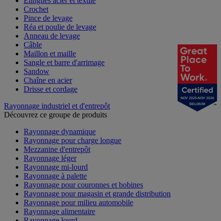
Élingues acier et textile
Crochet
Pince de levage
Réa et poulie de levage
Anneau de levage
Câble
Maillon et maille
Sangle et barre d'arrimage
Sandow
Chaîne en acier
Drisse et cordage
NOV 2025-NOV 2026
Rayonnage industriel et d'entrepôt
BELGIUM
Découvrez ce groupe de produits
Rayonnage dynamique
Rayonnage pour charge longue
Mezzanine d'entrepôt
Rayonnage léger
Rayonnage mi-lourd
Rayonnage à palette
Rayonnage pour couronnes et bobines
Rayonnage pour magasin et grande distribution
Rayonnage pour milieu automobile
Rayonnage alimentaire
Rayonnage lourd