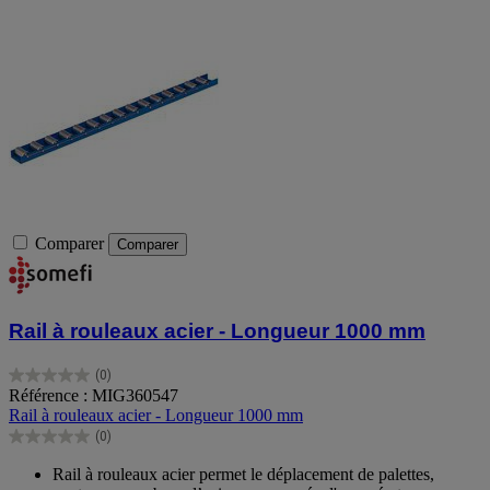
Comparer
Comparer
Rail à rouleaux acier - Longueur 1000 mm
(0)
0.0
Référence : MIG360547
sur
Rail à rouleaux acier - Longueur 1000 mm
5
(0)
étoiles.
0.0
sur
Rail à rouleaux acier permet le déplacement de palettes,
5