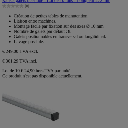
Rails à galets plastique - Lot de 10 rails - Longueur 272 mm
5
(0)
étoiles.
0.0
sur
Création de petites tables de manutention.
5
Liaison entre machines.
étoiles.
Montage facile par fixation sur des axes Ø 10 mm.
Nombre de galets par défaut : 8.
Galets positionnables en transversal ou longitidinal.
Lavage possible.
€ 249,00
TVA excl.
€ 301,29 TVA incl.
Lot de 10
€ 24,90 hors TVA par unité
Ce produit n'est pas disponible actuellement.