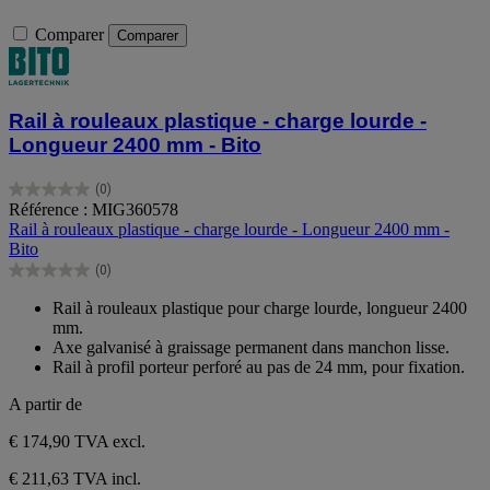
Comparer
Comparer
Rail à rouleaux plastique - charge lourde -
Longueur 2400 mm - Bito
(0)
0.0
Référence : MIG360578
sur
Rail à rouleaux plastique - charge lourde - Longueur 2400 mm -
5
Bito
étoiles.
(0)
0.0
sur
Rail à rouleaux plastique pour charge lourde, longueur 2400
5
mm.
étoiles.
Axe galvanisé à graissage permanent dans manchon lisse.
Rail à profil porteur perforé au pas de 24 mm, pour fixation.
A partir de
€ 174,90
TVA excl.
€ 211,63 TVA incl.