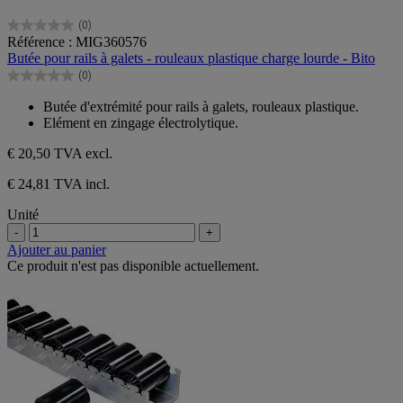
(0)
0.0
Référence : MIG360576
sur
Butée pour rails à galets - rouleaux plastique charge lourde - Bito
5
(0)
étoiles.
0.0
sur
Butée d'extrémité pour rails à galets, rouleaux plastique.
5
Elément en zingage électrolytique.
étoiles.
€ 20,50
TVA excl.
€ 24,81 TVA incl.
Unité
-
+
Ajouter au panier
Ce produit n'est pas disponible actuellement.