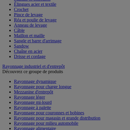
Élingues acier et textile
Crochet
Pince de levage
Réa et poulie de levage
Anneau de levage
Câble
Maillon et maille
Sangle et barre d'arrimage
Sandow
Chaîne en acier
Drisse et cordage
Rayonnage industriel et d'entrepôt
Découvrez ce groupe de produits
Rayonnage dynamique
Rayonnage pour charge longue
Mezzanine d'entrepôt
Rayonnage léger
Rayonnage mi-lourd
Rayonnage à palette
Rayonnage pour couronnes et bobines
Rayonnage pour magasin et grande distribution
Rayonnage pour milieu automobile
Rayonnage alimentaire