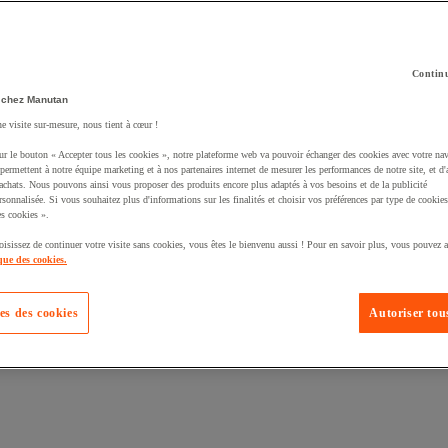
Continu
 chez Manutan
té un produit à votre panier :
ne visite sur-mesure, nous tient à cœur !
ur le bouton « Accepter tous les cookies », notre plateforme web va pouvoir échanger des cookies avec votre nav
permettent à notre équipe marketing et à nos partenaires internet de mesurer les performances de notre site, et d'
'achats. Nous pouvons ainsi vous proposer des produits encore plus adaptés à vos besoins et de la publicité
rsonnalisée. Si vous souhaitez plus d'informations sur les finalités et choisir vos préférences par type de cookies
s cookies ».
oisissez de continuer votre visite sans cookies, vous êtes le bienvenu aussi ! Pour en savoir plus, vous pouvez a
que des cookies.
es des cookies
Autoriser tous