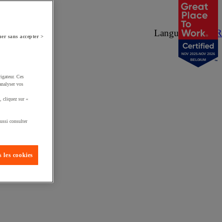
Langue :
NL
/
FR
er sans accepter >
NOV 2025-NOV 2026
BELGIUM
igateur. Ces
analyser vos
, cliquez sur «
ussi consulter
 les cookies