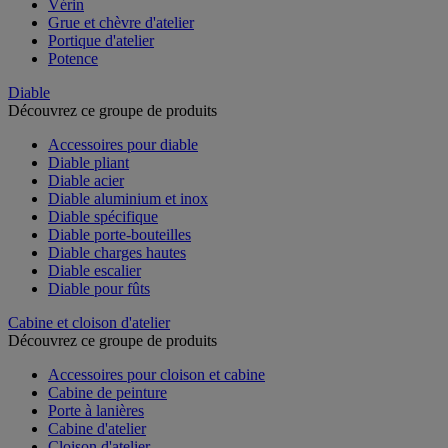
Vérin
Grue et chèvre d'atelier
Portique d'atelier
Potence
Diable
Découvrez ce groupe de produits
Accessoires pour diable
Diable pliant
Diable acier
Diable aluminium et inox
Diable spécifique
Diable porte-bouteilles
Diable charges hautes
Diable escalier
Diable pour fûts
Cabine et cloison d'atelier
Découvrez ce groupe de produits
Accessoires pour cloison et cabine
Cabine de peinture
Porte à lanières
Cabine d'atelier
Cloison d'atelier