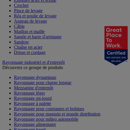
Élingues acier et textile
Crochet
Pince de levage
Réa et poulie de levage
Anneau de levage
Câble
Maillon et maille
Sangle et barre d'arrimage
Sandow
Chaîne en acier
Drisse et cordage
NOV 2025-NOV 2026
Rayonnage industriel et d'entrepôt
BELGIUM
Découvrez ce groupe de produits
Rayonnage dynamique
Rayonnage pour charge longue
Mezzanine d'entrepôt
Rayonnage léger
Rayonnage mi-lourd
Rayonnage à palette
Rayonnage pour couronnes et bobines
Rayonnage pour magasin et grande distribution
Rayonnage pour milieu automobile
Rayonnage alimentaire
Rayonnage lourd