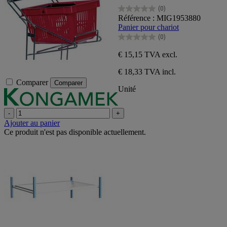
(0)
0.0
Référence : MIG1953880
sur
Panier pour chariot
5
(0)
étoiles.
0.0
sur
€ 15,15
TVA excl.
5
étoiles.
€ 18,33 TVA incl.
Comparer
Comparer
Unité
-
+
Ajouter au panier
Ce produit n'est pas disponible actuellement.