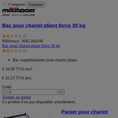
Comparer
Comparer
Bac pour chariot pliant force 30 kg
(1)
2.0
Référence : MIG364198
sur
Bac pour chariot pliant force 30 kg
5
(1)
étoiles.
2.0
1
sur
Bac supplémentaire pour chariot pliant.
avis
5
étoiles.
€ 34,90
TVA excl.
1
avis
€ 42,23 TVA incl.
Unité
-
+
Ajouter au panier
Ce produit n'est pas disponible actuellement.
Panier pour chariot