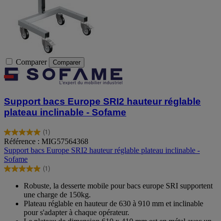
Comparer
Comparer
Support bacs Europe SRI2 hauteur réglable
plateau inclinable - Sofame
(1)
5.0
Référence : MIG57564368
sur
Support bacs Europe SRI2 hauteur réglable plateau inclinable -
5
Sofame
étoiles.
(1)
1
5.0
avis
sur
Robuste, la desserte mobile pour bacs europe SRI supportent
5
une charge de 150kg.
étoiles.
Plateau réglable en hauteur de 630 à 910 mm et inclinable
1
pour s'adapter à chaque opérateur.
avis