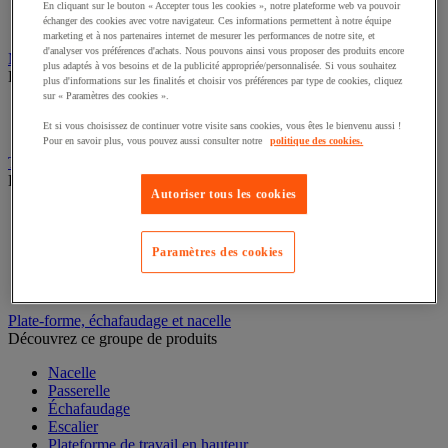
Caisson de laboratoire
En cliquant sur le bouton « Accepter tous les cookies », notre plateforme web va pouvoir
échanger des cookies avec votre navigateur. Ces informations permettent à notre équipe
Paillasse
marketing et à nos partenaires internet de mesurer les performances de notre site, et
d'analyser vos préférences d'achats. Nous pouvons ainsi vous proposer des produits encore
Marchepied, escabeau et échelle
plus adaptés à vos besoins et de la publicité appropriée/personnalisée. Si vous souhaitez
Découvrez ce groupe de produits
plus d'informations sur les finalités et choisir vos préférences par type de cookies, cliquez
sur « Paramètres des cookies ».
Échelle
Escabeau et marchepied
Et si vous choisissez de continuer votre visite sans cookies, vous êtes le bienvenu aussi !
Pour en savoir plus, vous pouvez aussi consulter notre
politique des cookies.
Transpalette
Découvrez ce groupe de produits
Autoriser tous les cookies
Transpalette électrique
Transpalette manuel
Transpalette haute levée
Paramètres des cookies
Transpalette peseur
Transpalette élévateur
Plate-forme, échafaudage et nacelle
Découvrez ce groupe de produits
Nacelle
Passerelle
Échafaudage
Escalier
Plateforme de travail en hauteur