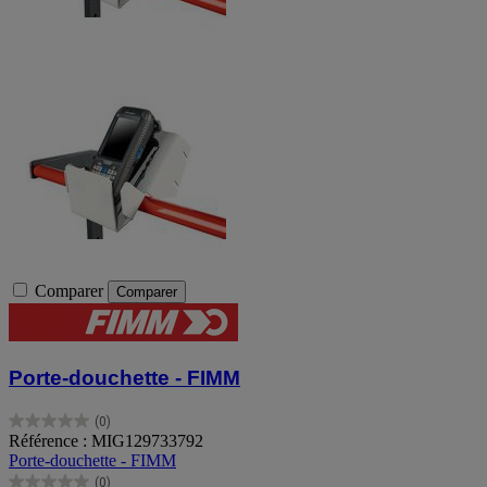
Comparer
Comparer
Porte-douchette - FIMM
(0)
0.0
Référence : MIG129733792
sur
Porte-douchette - FIMM
5
(0)