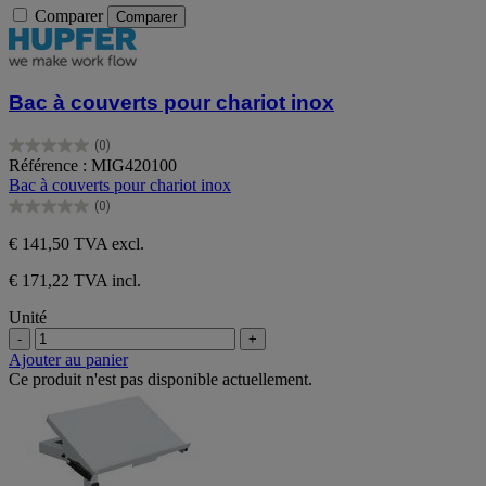
Comparer
Comparer
Bac à couverts pour chariot inox
(0)
0.0
Référence : MIG420100
sur
Bac à couverts pour chariot inox
5
(0)
étoiles.
0.0
sur
€ 141,50
TVA excl.
5
étoiles.
€ 171,22 TVA incl.
Unité
-
+
Ajouter au panier
Ce produit n'est pas disponible actuellement.