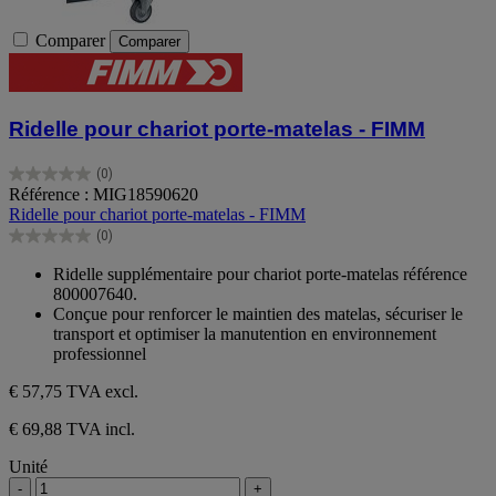
Comparer
Comparer
Ridelle pour chariot porte-matelas - FIMM
(0)
0.0
Référence : MIG18590620
sur
Ridelle pour chariot porte-matelas - FIMM
5
(0)
étoiles.
0.0
sur
Ridelle supplémentaire pour chariot porte-matelas référence
5
800007640.
étoiles.
Conçue pour renforcer le maintien des matelas, sécuriser le
transport et optimiser la manutention en environnement
professionnel
€ 57,75
TVA excl.
€ 69,88 TVA incl.
Unité
-
+