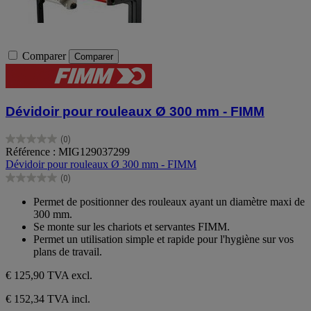
Comparer
Comparer
Dévidoir pour rouleaux Ø 300 mm - FIMM
(0)
0.0
Référence : MIG129037299
sur
Dévidoir pour rouleaux Ø 300 mm - FIMM
5
(0)
étoiles.
0.0
sur
Permet de positionner des rouleaux ayant un diamètre maxi de
5
300 mm.
étoiles.
Se monte sur les chariots et servantes FIMM.
Permet un utilisation simple et rapide pour l'hygiène sur vos
plans de travail.
€ 125,90
TVA excl.
€ 152,34 TVA incl.