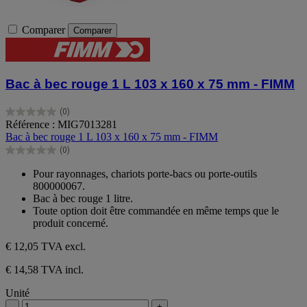
Comparer
Comparer
Bac à bec rouge 1 L 103 x 160 x 75 mm - FIMM
(0)
0.0
Référence : MIG7013281
sur
Bac à bec rouge 1 L 103 x 160 x 75 mm - FIMM
5
(0)
étoiles.
0.0
sur
Pour rayonnages, chariots porte-bacs ou porte-outils
5
800000067.
étoiles.
Bac à bec rouge 1 litre.
Toute option doit être commandée en même temps que le
produit concerné.
€ 12,05
TVA excl.
€ 14,58 TVA incl.
Unité
-
+