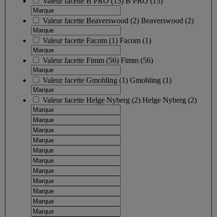
Valeur facette
B PRO
(
15
)
B PRO
(15)
Valeur facette
Beaverswood
(
2
)
Beaverswood
(2)
Valeur facette
Facom
(
1
)
Facom
(1)
Valeur facette
Fimm
(
56
)
Fimm
(56)
Valeur facette
Gmohling
(
1
)
Gmohling
(1)
Valeur facette
Helge Nyberg
(
2
)
Helge Nyberg
(2)