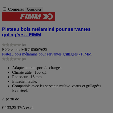
Comparer
Comparer
Plateau bois mélaminé pour servantes
grillagées - FIMM
(0)
0.0
Référence : MIG105067625
sur
Plateau bois mélaminé pour servantes grillagées - FIMM
5
(0)
étoiles.
0.0
sur
Adapté au transport de charges.
5
Charge utile : 100 kg.
étoiles.
Epaisseur : 16 mm.
Entretien facile.
Compatible avec les servante multi-niveaux et grillagées
Eversteel.
A partir de
€ 133,25
TVA excl.