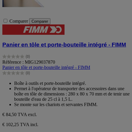
Comparer
Comparer
Panier en tôle et porte-bouteille intégré - FIMM
(0)
0.0
Référence : MIG129037870
sur
Panier en tôle et porte-bouteille intégré - FIMM
5
(0)
étoiles.
0.0
sur
Boîte à outils et porte-bouteille intégré.
5
Permet à l'opérateur de transporter des accessoires dans une
étoiles.
boîte en tôle de dimensions : 280 x 80 x 70 mm et de tenir une
bouteille d'eau de 25 cl à 1,5 L.
Se monte sur les chariots et servantes FIMM.
€ 84,50
TVA excl.
€ 102,25 TVA incl.