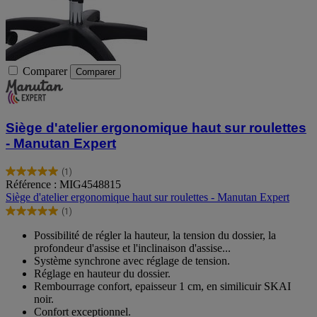
Comparer
Comparer
Siège d'atelier ergonomique haut sur roulettes
- Manutan Expert
(1)
5.0
Référence : MIG4548815
sur
Siège d'atelier ergonomique haut sur roulettes - Manutan Expert
5
(1)
étoiles.
5.0
1
sur
Possibilité de régler la hauteur, la tension du dossier, la
avis
5
profondeur d'assise et l'inclinaison d'assise...
étoiles.
Système synchrone avec réglage de tension.
1
Réglage en hauteur du dossier.
avis
Rembourrage confort, epaisseur 1 cm, en similicuir SKAI
noir.
Confort exceptionnel.