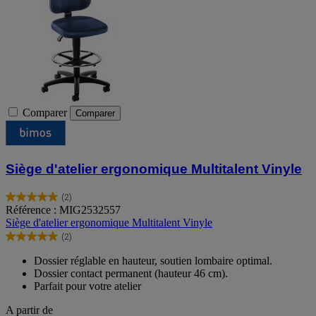
Comparer
Comparer
Siège d'atelier ergonomique Multitalent Vinyle
(2)
5.0
Référence : MIG2532557
sur
Siège d'atelier ergonomique Multitalent Vinyle
5
(2)
étoiles.
5.0
2
sur
Dossier réglable en hauteur, soutien lombaire optimal.
avis
5
Dossier contact permanent (hauteur 46 cm).
étoiles.
Parfait pour votre atelier
2
avis
A partir de