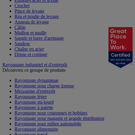
Élingues acier et textile
Crochet
Pince de levage
Réa et poulie de levage
Anneau de levage
Câble
Maillon et maille
Sangle et barre d'arrimage
Sandow
Chaîne en acier
Drisse et cordage
NOV 2025-NOV 2026
Rayonnage industriel et d'entrepôt
BELGIUM
Découvrez ce groupe de produits
Rayonnage dynamique
Rayonnage pour charge longue
Mezzanine d'entrepôt
Rayonnage léger
Rayonnage mi-lourd
Rayonnage à palette
Rayonnage pour couronnes et bobines
Rayonnage pour magasin et grande distribution
Rayonnage pour milieu automobile
Rayonnage alimentaire
Rayonnage lourd