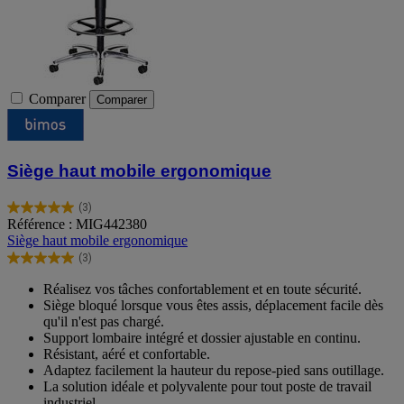
Comparer
Comparer
Siège haut mobile ergonomique
(3)
5.0
Référence : MIG442380
sur
Siège haut mobile ergonomique
5
(3)
étoiles.
5.0
3
sur
Réalisez vos tâches confortablement et en toute sécurité.
avis
5
Siège bloqué lorsque vous êtes assis, déplacement facile dès
étoiles.
qu'il n'est pas chargé.
3
Support lombaire intégré et dossier ajustable en continu.
avis
Résistant, aéré et confortable.
Adaptez facilement la hauteur du repose-pied sans outillage.
La solution idéale et polyvalente pour tout poste de travail
industriel