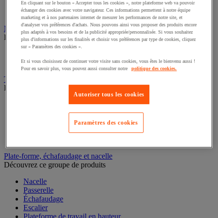
Caisson de laboratoire
En cliquant sur le bouton « Accepter tous les cookies », notre plateforme web va pouvoir
échanger des cookies avec votre navigateur. Ces informations permettent à notre équipe
Paillasse
marketing et à nos partenaires internet de mesurer les performances de notre site, et
d'analyser vos préférences d'achats. Nous pouvons ainsi vous proposer des produits encore
Marchepied, escabeau et échelle
plus adaptés à vos besoins et de la publicité appropriée/personnalisée. Si vous souhaitez
Découvrez ce groupe de produits
plus d'informations sur les finalités et choisir vos préférences par type de cookies, cliquez
sur « Paramètres des cookies ».
Échelle
Escabeau et marchepied
Et si vous choisissez de continuer votre visite sans cookies, vous êtes le bienvenu aussi !
Pour en savoir plus, vous pouvez aussi consulter notre
politique des cookies.
Transpalette
Découvrez ce groupe de produits
Autoriser tous les cookies
Transpalette électrique
Transpalette manuel
Transpalette haute levée
Paramètres des cookies
Transpalette peseur
Transpalette élévateur
Plate-forme, échafaudage et nacelle
Découvrez ce groupe de produits
Nacelle
Passerelle
Échafaudage
Escalier
Plateforme de travail en hauteur