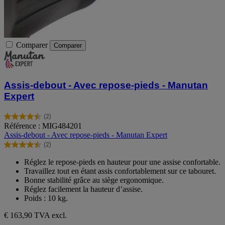
Comparer
Comparer
Assis-debout - Avec repose-pieds - Manutan
Expert
(2)
4.5
Référence : MIG484201
sur
Assis-debout - Avec repose-pieds - Manutan Expert
5
(2)
étoiles.
4.5
2
sur
Réglez le repose-pieds en hauteur pour une assise confortable.
avis
5
Travaillez tout en étant assis confortablement sur ce tabouret.
étoiles.
Bonne stabilité grâce au siège ergonomique.
2
Réglez facilement la hauteur d’assise.
avis
Poids : 10 kg.
€ 163,90
TVA excl.