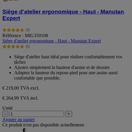
Siège d'atelier ergonomique - Haut - Manutan
Expert
(5)
4.8
Référence : MIG359108
sur
Siège d'atelier ergonomique - Haut - Manutan Expert
5
(5)
étoiles.
4.8
5
sur
Siège d'atelier haut idéal pour réaliser confortablement vos
avis
5
tâches
étoiles.
Ajustez simplement la hauteur d'assise et de dossier.
5
Adaptez la hauteur du repose-pied pour une assise aussi
avis
confortable que possible.
€ 219,00
TVA excl.
€ 264,99 TVA incl.
Unité
-
+
Ajouter au panier
Ce produit n'est pas disponible actuellement.