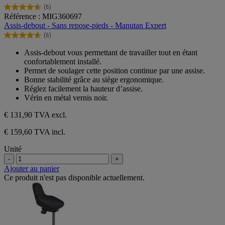
(6)
4.7
Référence : MIG360697
sur
Assis-debout - Sans repose-pieds - Manutan Expert
5
(6)
étoiles.
4.7
6
sur
Assis-debout vous permettant de travailler tout en étant
avis
5
confortablement installé.
étoiles.
Permet de soulager cette position continue par une assise.
6
Bonne stabilité grâce au siège ergonomique.
avis
Réglez facilement la hauteur d’assise.
Vérin en métal vernis noir.
€ 131,90
TVA excl.
€ 159,60 TVA incl.
Unité
-
+
Ajouter au panier
Ce produit n'est pas disponible actuellement.