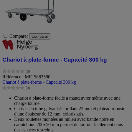
Comparer
Comparer
Chariot à plate-forme - Capacité 300 kg
(0)
0.0
Référence : MIG5863580
sur
Chariot à plate-forme - Capacité 300 kg
5
(0)
étoiles.
0.0
sur
Chariot à plate-forme facile à manœuvrer même avec une
5
charge lourde.
étoiles.
Châssis en tube galvanisés brillant 22 mm et plateau robuste
d'une épaiseur de 12 mm, coloris gris.
Deux roulettes montées au milieu avec bande noire en
caoutchouc 200x50 mm permet de tourner facilement dans
des espaces restreints.