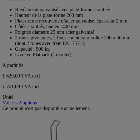
étoiles.
0.0
sur
Revêtement galvanisé avec plate-forme stratifiée
5
Hauteur de la plate-forme 260 mm
étoiles.
Plate-forme recouverte d’acier galvanisé, épaisseur 2 mm
Côtés stratifiés, hauteur 400 mm
Poignée diamètre 25 mm acier galvanisé
2 roues pivotantes, 2 fixes caoutchouc solide 200 x 50 mm
(dont 2 roues avec frein EN1757-3)
Capacité : 500 kg
Livré en Flatpack (à monter)
A partir de
€ 629,00
TVA excl.
€ 761,09 TVA incl.
Unité
Voir les 2 options
Ce produit n'est pas disponible actuellement.