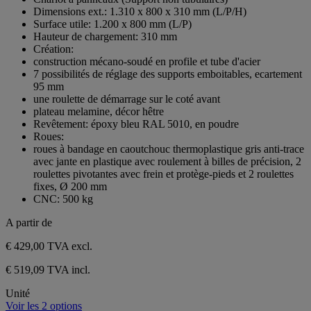
5
Dimensions ext.: 1.310 x 800 x 310 mm (L/P/H)
étoiles.
Surface utile: 1.200 x 800 mm (L/P)
Hauteur de chargement: 310 mm
Création:
construction mécano-soudé en profile et tube d'acier
7 possibilités de réglage des supports emboitables, ecartement
95 mm
une roulette de démarrage sur le coté avant
plateau melamine, décor hêtre
Revêtement: époxy bleu RAL 5010, en poudre
Roues:
roues à bandage en caoutchouc thermoplastique gris anti-trace
avec jante en plastique avec roulement à billes de précision, 2
roulettes pivotantes avec frein et protège-pieds et 2 roulettes
fixes, Ø 200 mm
CNC: 500 kg
A partir de
€ 429,00
TVA excl.
€ 519,09 TVA incl.
Unité
Voir les 2 options