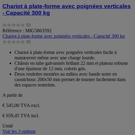
Chariot à plate-forme avec poignées verticales
- Capacité 300 kg
(0)
0.0
Référence : MIG5863592
sur
Chariot à plate-forme avec poignées verticales - Capacité 300 kg
5
(0)
étoiles.
0.0
sur
Chariot à plate-forme avec poignées verticales facile à
5
manœuvrer même avec une charge lourde.
étoiles.
Châssis en tube galvanisés brillant 22 mm et plateau robuste
d'une épaiseur de 12 mm, coloris gris.
Deux roulettes montées au milieu avec bande noire en
caoutchouc 200x50 mm permet de tourner facilement dans
des espaces restreints.
A partir de
€ 545,00
TVA excl.
€ 659,45 TVA incl.
Unité
Voir les 3 options