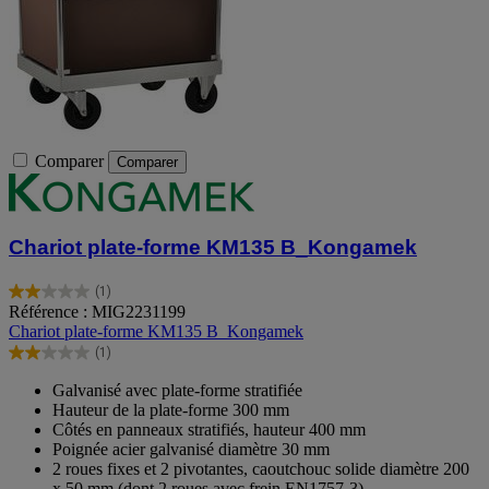
Comparer
Comparer
Chariot plate-forme KM135 B_Kongamek
(1)
2.0
Référence : MIG2231199
sur
Chariot plate-forme KM135 B_Kongamek
5
(1)
étoiles.
2.0
1
sur
Galvanisé avec plate-forme stratifiée
avis
5
Hauteur de la plate-forme 300 mm
étoiles.
Côtés en panneaux stratifiés, hauteur 400 mm
1
Poignée acier galvanisé diamètre 30 mm
avis
2 roues fixes et 2 pivotantes, caoutchouc solide diamètre 200
x 50 mm (dont 2 roues avec frein EN1757-3)