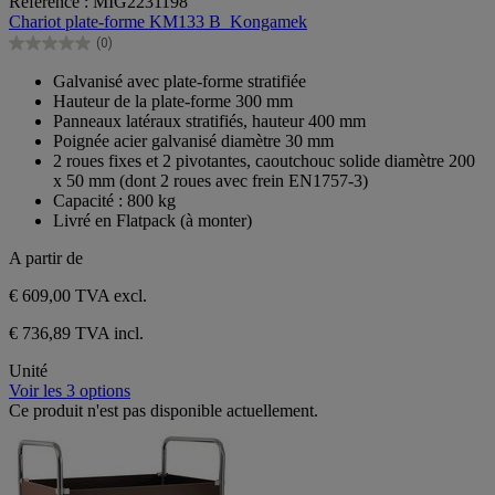
Référence : MIG2231198
sur
Chariot plate-forme KM133 B_Kongamek
5
(0)
étoiles.
0.0
sur
Galvanisé avec plate-forme stratifiée
5
Hauteur de la plate-forme 300 mm
étoiles.
Panneaux latéraux stratifiés, hauteur 400 mm
Poignée acier galvanisé diamètre 30 mm
2 roues fixes et 2 pivotantes, caoutchouc solide diamètre 200
x 50 mm (dont 2 roues avec frein EN1757-3)
Capacité : 800 kg
Livré en Flatpack (à monter)
A partir de
€ 609,00
TVA excl.
€ 736,89 TVA incl.
Unité
Voir les 3 options
Ce produit n'est pas disponible actuellement.