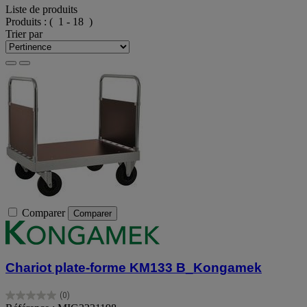
Liste de produits
Produits :
( 1 - 18 )
Trier par
Comparer
Comparer
Chariot plate-forme KM133 B_Kongamek
(0)
0.0