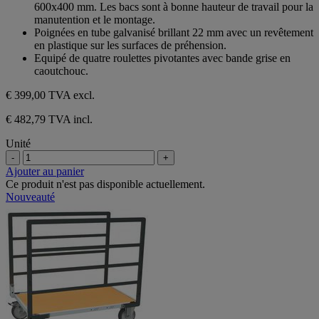
5
600x400 mm. Les bacs sont à bonne hauteur de travail pour la
étoiles.
manutention et le montage.
Poignées en tube galvanisé brillant 22 mm avec un revêtement
en plastique sur les surfaces de préhension.
Equipé de quatre roulettes pivotantes avec bande grise en
caoutchouc.
€ 399,00
TVA excl.
€ 482,79 TVA incl.
Unité
-
+
Ajouter au panier
Ce produit n'est pas disponible actuellement.
Nouveauté