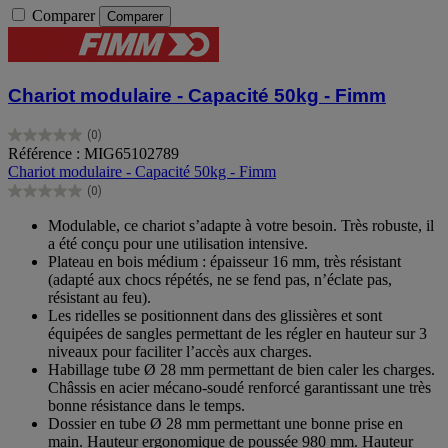
Comparer
Comparer
Chariot modulaire - Capacité 50kg - Fimm
(0)
0.0
Référence : MIG65102789
sur
Chariot modulaire - Capacité 50kg - Fimm
5
(0)
étoiles.
0.0
sur
Modulable, ce chariot s’adapte à votre besoin. Très robuste, il
5
a été conçu pour une utilisation intensive.
étoiles.
Plateau en bois médium : épaisseur 16 mm, très résistant
(adapté aux chocs répétés, ne se fend pas, n’éclate pas,
résistant au feu).
Les ridelles se positionnent dans des glissières et sont
équipées de sangles permettant de les régler en hauteur sur 3
niveaux pour faciliter l’accès aux charges.
Habillage tube Ø 28 mm permettant de bien caler les charges.
Châssis en acier mécano-soudé renforcé garantissant une très
bonne résistance dans le temps.
Dossier en tube Ø 28 mm permettant une bonne prise en
main. Hauteur ergonomique de poussée 980 mm. Hauteur