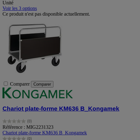
Unité
Voir les 3 options
Ce produit n'est pas disponible actuellement.
Comparer
Comparer
Chariot plate-forme KM636 B_Kongamek
(0)
0.0
Référence : MIG2231323
sur
Chariot plate-forme KM636 B_Kongamek
5
(0)