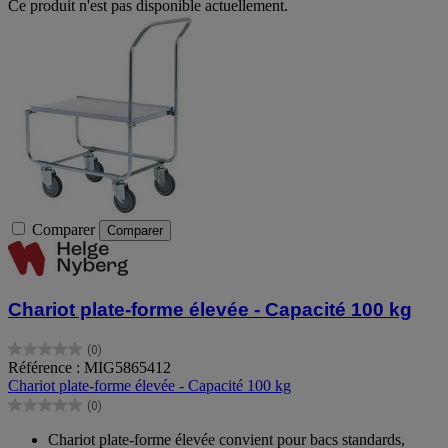
Ce produit n'est pas disponible actuellement.
Comparer
Comparer
Chariot plate-forme élevée - Capacité 100 kg
(0)
0.0
Référence : MIG5865412
sur
Chariot plate-forme élevée - Capacité 100 kg
5
(0)
étoiles.
0.0
sur
Chariot plate-forme élevée convient pour bacs standards,