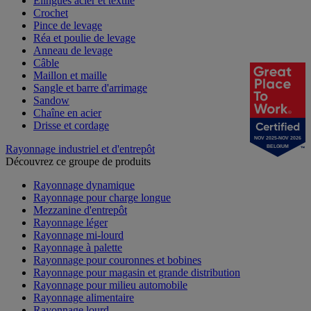
Élingues acier et textile
Crochet
Pince de levage
Réa et poulie de levage
Anneau de levage
Câble
Maillon et maille
Sangle et barre d'arrimage
Sandow
Chaîne en acier
Drisse et cordage
NOV 2025-NOV 2026
Rayonnage industriel et d'entrepôt
BELGIUM
Découvrez ce groupe de produits
Rayonnage dynamique
Rayonnage pour charge longue
Mezzanine d'entrepôt
Rayonnage léger
Rayonnage mi-lourd
Rayonnage à palette
Rayonnage pour couronnes et bobines
Rayonnage pour magasin et grande distribution
Rayonnage pour milieu automobile
Rayonnage alimentaire
Rayonnage lourd