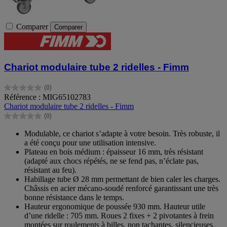
Comparer
Comparer
Chariot modulaire tube 2 ridelles - Fimm
(0)
0.0
Référence : MIG65102783
sur
Chariot modulaire tube 2 ridelles - Fimm
5
(0)
étoiles.
0.0
sur
Modulable, ce chariot s’adapte à votre besoin. Très robuste, il
5
a été conçu pour une utilisation intensive.
étoiles.
Plateau en bois médium : épaisseur 16 mm, très résistant
(adapté aux chocs répétés, ne se fend pas, n’éclate pas,
résistant au feu).
Habillage tube Ø 28 mm permettant de bien caler les charges.
Châssis en acier mécano-soudé renforcé garantissant une très
bonne résistance dans le temps.
Hauteur ergonomique de poussée 930 mm. Hauteur utile
d’une ridelle : 705 mm. Roues 2 fixes + 2 pivotantes à frein
montées sur roulements à billes, non tachantes, silencieuses.