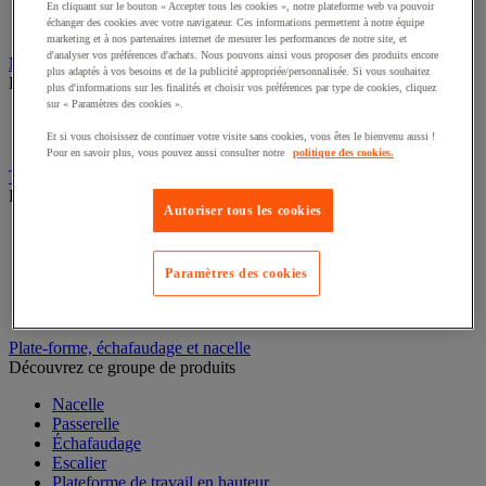
Caisson de laboratoire
En cliquant sur le bouton « Accepter tous les cookies », notre plateforme web va pouvoir
échanger des cookies avec votre navigateur. Ces informations permettent à notre équipe
Paillasse
marketing et à nos partenaires internet de mesurer les performances de notre site, et
d'analyser vos préférences d'achats. Nous pouvons ainsi vous proposer des produits encore
Marchepied, escabeau et échelle
plus adaptés à vos besoins et de la publicité appropriée/personnalisée. Si vous souhaitez
Découvrez ce groupe de produits
plus d'informations sur les finalités et choisir vos préférences par type de cookies, cliquez
sur « Paramètres des cookies ».
Échelle
Escabeau et marchepied
Et si vous choisissez de continuer votre visite sans cookies, vous êtes le bienvenu aussi !
Pour en savoir plus, vous pouvez aussi consulter notre
politique des cookies.
Transpalette
Découvrez ce groupe de produits
Autoriser tous les cookies
Transpalette électrique
Transpalette manuel
Transpalette haute levée
Paramètres des cookies
Transpalette peseur
Transpalette élévateur
Plate-forme, échafaudage et nacelle
Découvrez ce groupe de produits
Nacelle
Passerelle
Échafaudage
Escalier
Plateforme de travail en hauteur