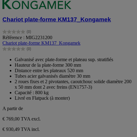
Chariot plate-forme KM137_Kongamek
(0)
0.0
Référence : MIG2231200
sur
Chariot plate-forme KM137_Kongamek
5
(0)
étoiles.
0.0
sur
Galvanisé avec plate-forme et plateau sup. stratifiés
5
Hauteur de la plate-forme 300 mm
étoiles.
Distance entre les plateaux 520 mm
Tubes acier galvanisés diamètre 30 mm
2 roues fixes et 2 pivotantes, caoutchouc solide diamètre 200
x 50 mm dont 2 avec freins (EN1757-3)
Capacité : 800 kg
Livré en Flatpack (à monter)
A partir de
€ 769,00
TVA excl.
€ 930,49 TVA incl.