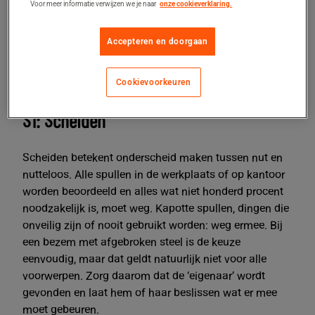
Voor meer informatie verwijzen we je naar
onze cookieverklaring.
seiso, seiketsu en shitsuke. In het Nederlands worden
deze termen meestal vertaald met scheiden, sorteren,
Accepteren en doorgaan
schoonmaken, systematiseren en standhouden.
Hoe pas je 5S toe?
Cookievoorkeuren
S1: Scheiden
Scheiden betekent onderscheid maken tussen nut en
nutteloos. Alle spullen in de werkplaats of op kantoor
worden beoordeeld en alles wat niet honderd procent
noodzakelijk is, moet weg. Kapotte spullen, dingen die
onveilig zijn of nooit gebruikt worden: weg ermee. Bij
een bezem met afgebroken steel is de keuze
eenvoudig, maar dat geldt natuurlijk niet voor alle
voorwerpen. Zorg daarom dat de ‘eigenaar’ wordt
gevonden en laat hem of haar beslissen wat er mee
moet gebeuren.