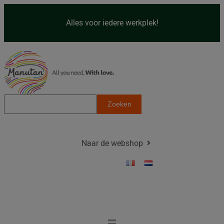
Spring
naar
Alles voor iedere werkplek!
de
inhoud
Z
Zoeken
o
e
k
Naar de webshop
e
n