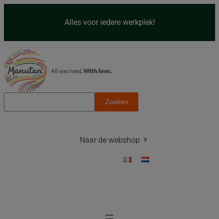
Spring
naar
Alles voor iedere werkplek!
de
inhoud
Z
Zoeken
o
e
k
Naar de webshop
e
n