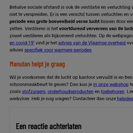
Behalve sociale afstand is ook de ventilatie en verluchtin
niet te verspreiden. Er is een verschil tussen verluchten en v
periode een grote hoeveelheid
verse lucht
binnen door een
zetten. Ventileren is het
voortdurend verversen van de luch
zowel ventileren als bijkomend verluchten. Op de webpagi
en covid-19’
vind je het
advies van de Vlaamse overheid
ove
advies
specifiek voor warmere periodes
.
Manutan helpt je graag
Wil je voorkomen dat de lucht op kantoor vervuild is en ben
schoonmaakbeurt te geven? Dan kun je
in onze webshop
te
zoals
stofzuigers,
onderhoudsproducten
en
toebehoren
. L
werkvloer. Heb je nog vragen? Contacteer dan onze
helpde
Een reactie achterlaten