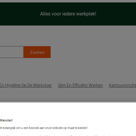
Alles voor iedere werkplek!
Zoeken
 En Hygiëne Op De Werkvloer
Slim En Efficiënt Werken
Kantoorinricht
 een gezonde
 Manutan!
et belangrijk om u een bezoek aan onze website op maat te bieden!