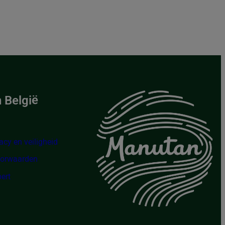
 België
acy en veiligheid
oorwaarden
ert