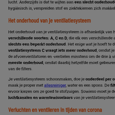
lucht. Anderzijds is dat te wijten aan
een slecht onderhoud
hygiënisch is, verspreiden stof en ziektekiemen zich makkel
Het onderhoud van je ventilatiesysteem
Het onderhoud van je ventilatiesysteem is afhankelijk van 
verschillende soorten: A, C en D
, die elk een verschillend
slechts een beperkt onderhoud
. Het enige wat je hoeft te
ventilatiesysteem C vraagt iets meer onderhoud
, omdat j
de afvoerventilatoren en -ventielen minstens om de drie à vi
meeste onderhoud
, omdat daarbij hetzelfde moet gebeuren 
van de filters.
Je ventilatiesysteem schoonmaken, doe je
onderdeel per 
maak je proper met
allesreiniger
, water en een spons. De
fil
ervoor kiezen om ze goed te stofzuigen. Sowieso moet je de 
luchtkanalen en warmtewisselaars
van je ventilatiesystee
Verluchten en ventileren in tijden van corona