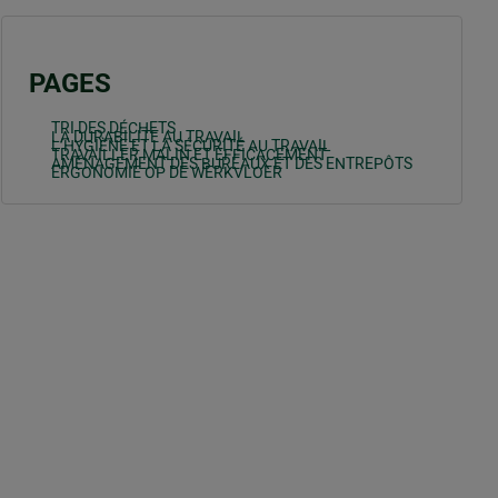
PAGES
TRI DES DÉCHETS
LA DURABILITE AU TRAVAIL
L’HYGIÈNE ET LA SÉCURITÉ AU TRAVAIL
TRAVAILLER MALIN ET EFFICACEMENT
AMÉNAGEMENT DES BUREAUX ET DES ENTREPÔTS
ERGONOMIE OP DE WERKVLOER