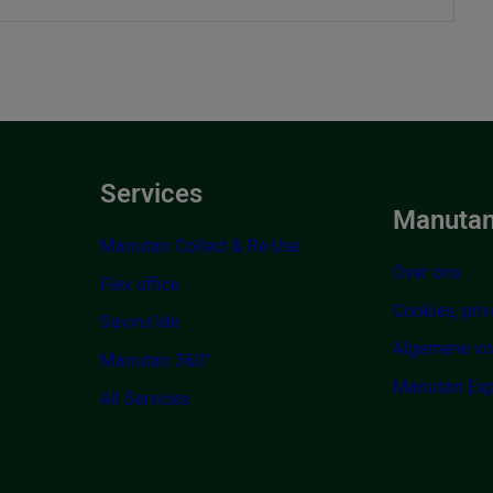
Services
Manutan
Manutan Collect & Re-Use
Over ons
Flex office
Cookies, priv
Savins’ide
Algemene v
Manutan 360°
Manutan Exp
All Services