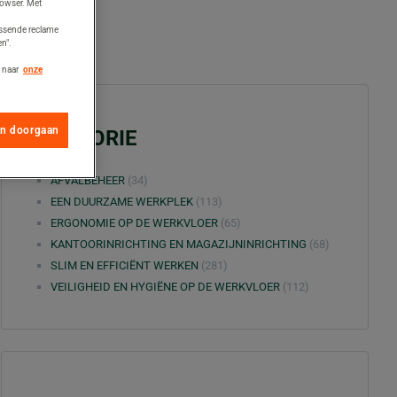
rowser. Met
assende reclame
n".
 naar
onze
en doorgaan
CATEGORIE
AFVALBEHEER
(34)
EEN DUURZAME WERKPLEK
(113)
ERGONOMIE OP DE WERKVLOER
(65)
KANTOORINRICHTING EN MAGAZIJNINRICHTING
(68)
SLIM EN EFFICIËNT WERKEN
(281)
VEILIGHEID EN HYGIËNE OP DE WERKVLOER
(112)