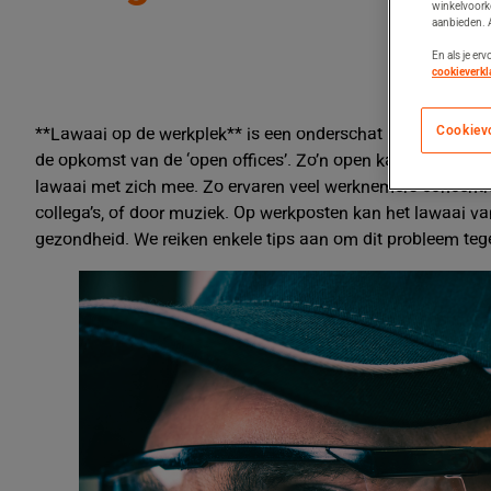
winkelvoork
aanbieden. A
En als je er
cookieverkl
Cookiev
**Lawaai op de werkplek** is een onderschat probleem. Op
de opkomst van de ‘open offices’. Zo’n open kantoor is bev
lawaai met zich mee. Zo ervaren veel werknemers concentr
collega’s, of door muziek. Op werkposten kan het lawaai va
gezondheid. We reiken enkele tips aan om dit probleem teg