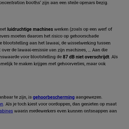
centration booths’ zijn aan een steile opmars bezig.
 met
luidruchtige machines
werken (zoals op een werf of
kgevers moeten daarom het risico op gehoorschade
 blootstelling aan het lawaai, de wisselwerking tussen
ft over de lawaai-emissie van zijn machines, … Aan die
nswaarde voor blootstelling de
87 dB
niet overschrijdt
. Als
melijk te maken krijgen met gehoorverlies, maar ook
baar te zijn, is
gehoorbescherming
aangewezen.
en
. Als je toch kiest voor oordoppen, dan genieten op maat
abines
waarin medewerkers even kunnen ontsnappen aan