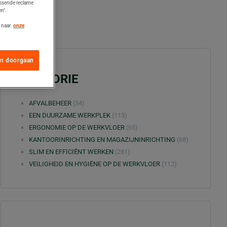
assende reclame
n".
 naar
onze
en doorgaan
CATEGORIE
AFVALBEHEER
(34)
EEN DUURZAME WERKPLEK
(113)
ERGONOMIE OP DE WERKVLOER
(65)
KANTOORINRICHTING EN MAGAZIJNINRICHTING
(68)
SLIM EN EFFICIËNT WERKEN
(281)
VEILIGHEID EN HYGIËNE OP DE WERKVLOER
(112)