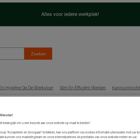
Alles voor iedere werkplek!
Zoeken
 En Hygiëne Op De Werkvloer
Slim En Efficiënt Werken
Kantoorinricht
op de werkplek? Ook dat
 Manutan!
et belangrijk om u een bezoek aan onze website op maat te bieden!
nop "Accepteren en doorgaan" te klikken, kan ons platform via cookies informatie uitwisselen met uw b
atie kunnen ons marketingteam en onze internetpartners de prestaties van onze website meten en uw