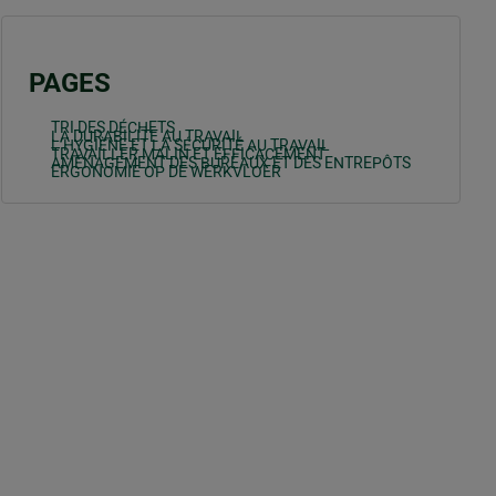
PAGES
TRI DES DÉCHETS
LA DURABILITE AU TRAVAIL
L’HYGIÈNE ET LA SÉCURITÉ AU TRAVAIL
TRAVAILLER MALIN ET EFFICACEMENT
AMÉNAGEMENT DES BUREAUX ET DES ENTREPÔTS
ERGONOMIE OP DE WERKVLOER