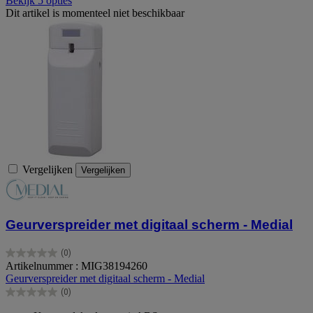
Bekijk 5 opties
Dit artikel is momenteel niet beschikbaar
Vergelijken
Vergelijken
Geurverspreider met digitaal scherm - Medial
(0)
0.0
Artikelnummer : MIG38194260
van
Geurverspreider met digitaal scherm - Medial
de
(0)
5
0.0
sterren.
van