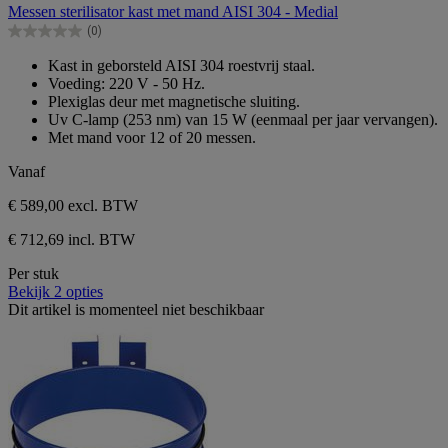
van
Messen sterilisator kast met mand AISI 304 - Medial
de
(0)
5
0.0
sterren.
van
Kast in geborsteld AISI 304 roestvrij staal.
de
Voeding: 220 V - 50 Hz.
5
Plexiglas deur met magnetische sluiting.
sterren.
Uv C-lamp (253 nm) van 15 W (eenmaal per jaar vervangen).
Met mand voor 12 of 20 messen.
Vanaf
€ 589,00
excl. BTW
€ 712,69 incl. BTW
Per stuk
Bekijk 2 opties
Dit artikel is momenteel niet beschikbaar