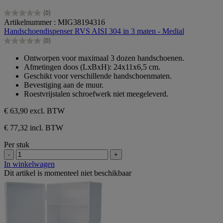
(0)
0.0
Artikelnummer : MIG38194316
van
Handschoendispenser RVS AISI 304 in 3 maten - Medial
de
(0)
5
0.0
sterren.
van
Ontworpen voor maximaal 3 dozen handschoenen.
de
Afmetingen doos (LxBxH): 24x11x6,5 cm.
5
Geschikt voor verschillende handschoenmaten.
sterren.
Bevestiging aan de muur.
Roestvrijstalen schroefwerk niet meegeleverd.
€ 63,90
excl. BTW
€ 77,32 incl. BTW
Per stuk
-
+
In winkelwagen
Dit artikel is momenteel niet beschikbaar