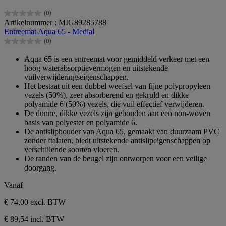
(0)
0.0
Artikelnummer : MIG89285788
van
Entreemat Aqua 65 - Medial
de
(0)
5
0.0
sterren.
van
Aqua 65 is een entreemat voor gemiddeld verkeer met een
de
hoog waterabsorptievermogen en uitstekende
5
vuilverwijderingseigenschappen.
sterren.
Het bestaat uit een dubbel weefsel van fijne polypropyleen
vezels (50%), zeer absorberend en gekruld en dikke
polyamide 6 (50%) vezels, die vuil effectief verwijderen.
De dunne, dikke vezels zijn gebonden aan een non-woven
basis van polyester en polyamide 6.
De antisliphouder van Aqua 65, gemaakt van duurzaam PVC
zonder ftalaten, biedt uitstekende antislipeigenschappen op
verschillende soorten vloeren.
De randen van de beugel zijn ontworpen voor een veilige
doorgang.
Vanaf
€ 74,00
excl. BTW
€ 89,54 incl. BTW