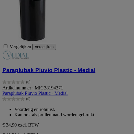
Vergelijken
Vergelijken
Paraplubak Pluvio Plastic - Medial
(0)
0.0
Artikelnummer : MIG38194371
van
Paraplubak Pluvio Plastic - Medial
de
(0)
5
0.0
sterren.
van
Voordelig en robuust.
de
Kan ook als prullenmand worden gebruikt.
5
sterren.
€ 34,90
excl. BTW