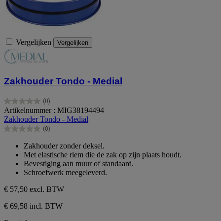
Vergelijken
Vergelijken
Zakhouder Tondo - Medial
(0)
0.0
Artikelnummer : MIG38194494
van
Zakhouder Tondo - Medial
de
(0)
5
0.0
sterren.
van
Zakhouder zonder deksel.
de
Met elastische riem die de zak op zijn plaats houdt.
5
Bevestiging aan muur of standaard.
sterren.
Schroefwerk meegeleverd.
€ 57,50
excl. BTW
€ 69,58 incl. BTW