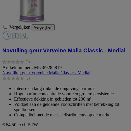
Vergelijken
Vergelijken
Navulling geur Verveine Malia Classic - Medial
(0)
0.0
Artikelnummer : MIG89285819
van
Navulling geur Verveine Malia Classic - Medial
de
(0)
5
0.0
sterren.
van
Intense en lang ruikende omgevingsparfums.
de
Hoge parfumconcentratie voor een grotere persistentie.
5
Effectieve dekking in gebieden tot 200 m³.
sterren.
Voldoet aan de geldende voorschriften met betrekking tot
spuitbussen.
Compatibel met de meeste distributeurs op de markt
€ 64,50
excl. BTW