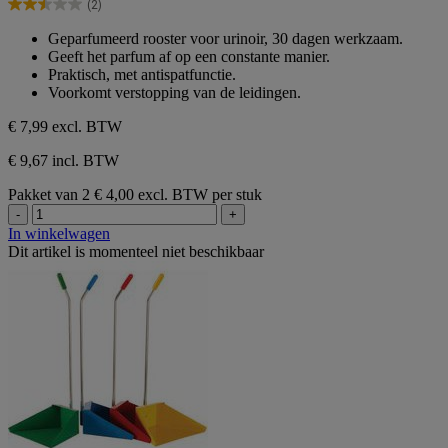
(2)
5
2.5
sterren.
van
Geparfumeerd rooster voor urinoir, 30 dagen werkzaam.
2
de
Geeft het parfum af op een constante manier.
beoordelingen
5
Praktisch, met antispatfunctie.
sterren.
Voorkomt verstopping van de leidingen.
2
beoordelingen
€ 7,99
excl. BTW
€ 9,67 incl. BTW
Pakket van 2
€ 4,00 excl. BTW per stuk
-
+
In winkelwagen
Dit artikel is momenteel niet beschikbaar