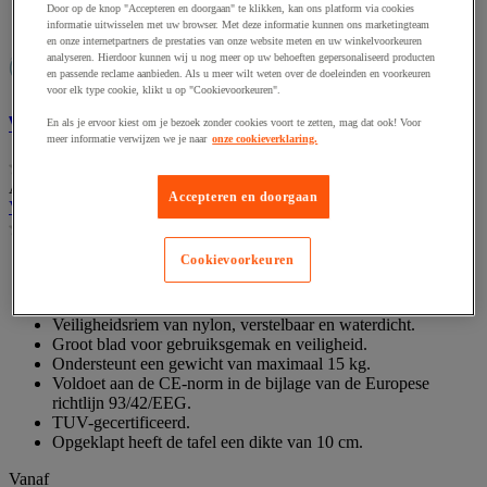
Door op de knop "Accepteren en doorgaan" te klikken, kan ons platform via cookies
informatie uitwisselen met uw browser. Met deze informatie kunnen ons marketingteam
Vergelijken
Vergelijken
en onze internetpartners de prestaties van onze website meten en uw winkelvoorkeuren
analyseren. Hierdoor kunnen wij u nog meer op uw behoeften gepersonaliseerd producten
en passende reclame aanbieden. Als u meer wilt weten over de doeleinden en voorkeuren
voor elk type cookie, klikt u op "Cookievoorkeuren".
Verschoontafel horizontaal HDPE wit
En als je ervoor kiest om je bezoek zonder cookies voort te zetten, mag dat ook! Voor
meer informatie verwijzen we je naar
onze cookieverklaring.
(0)
0.0
Artikelnummer : MIG4425537
van
Accepteren en doorgaan
Verschoontafel horizontaal HDPE wit
de
(0)
5
0.0
sterren.
van
Cookievoorkeuren
Tafel met stalen scharnieren die zijn geïntegreerd in de
de
constructie.
5
Gasdempers regelen het openen en sluiten.
sterren.
Veiligheidsriem van nylon, verstelbaar en waterdicht.
Groot blad voor gebruiksgemak en veiligheid.
Ondersteunt een gewicht van maximaal 15 kg.
Voldoet aan de CE-norm in de bijlage van de Europese
richtlijn 93/42/EEG.
TUV-gecertificeerd.
Opgeklapt heeft de tafel een dikte van 10 cm.
Vanaf