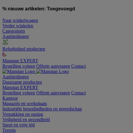
% nieuwe artikelen:
Toegevoegd
Naar winkelwagen
Verder winkelen
Categorieën
Aanbiedingen
Refurbished producten
Manutan EXPERT
Bestelling volgen
Offerte aanvragen
Contact
Aanbiedingen
Duurzame producten
Manutan EXPERT
Bestelling volgen
Offerte aanvragen
Contact
Kantoor
Magazijn en werkplaats
Industriële benodigdheden en gereedschap
Verpakking en opslag
Veiligheid en gezondheid
Sport en vrije tijd
Terrein