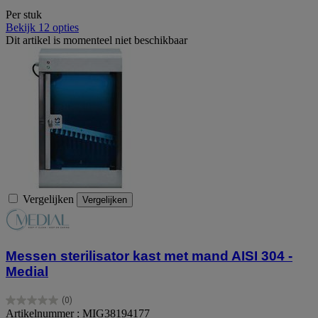
Per stuk
Bekijk 12 opties
Dit artikel is momenteel niet beschikbaar
Vergelijken
Vergelijken
Messen sterilisator kast met mand AISI 304 -
Medial
(0)
0.0
Artikelnummer : MIG38194177