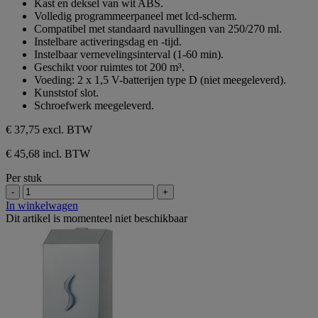
Kast en deksel van wit ABS.
de
Volledig programmeerpaneel met lcd-scherm.
5
Compatibel met standaard navullingen van 250/270 ml.
sterren.
Instelbare activeringsdag en -tijd.
Instelbaar vernevelingsinterval (1-60 min).
Geschikt voor ruimtes tot 200 m³.
Voeding: 2 x 1,5 V-batterijen type D (niet meegeleverd).
Kunststof slot.
Schroefwerk meegeleverd.
€ 37,75
excl. BTW
€ 45,68 incl. BTW
Per stuk
-
+
In winkelwagen
Dit artikel is momenteel niet beschikbaar