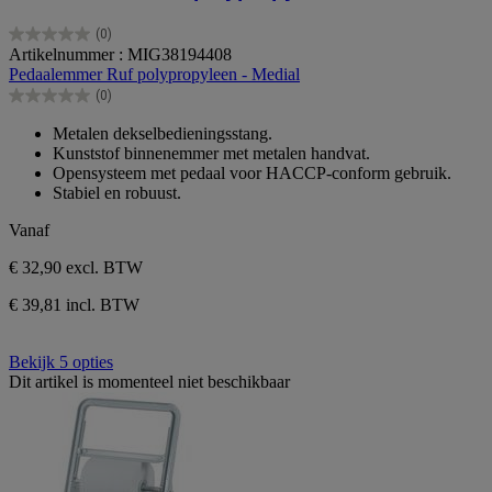
(0)
0.0
Artikelnummer : MIG38194408
van
Pedaalemmer Ruf polypropyleen - Medial
de
(0)
5
0.0
sterren.
van
Metalen dekselbedieningsstang.
de
Kunststof binnenemmer met metalen handvat.
5
Opensysteem met pedaal voor HACCP-conform gebruik.
sterren.
Stabiel en robuust.
Vanaf
€ 32,90
excl. BTW
€ 39,81 incl. BTW
Bekijk 5 opties
Dit artikel is momenteel niet beschikbaar