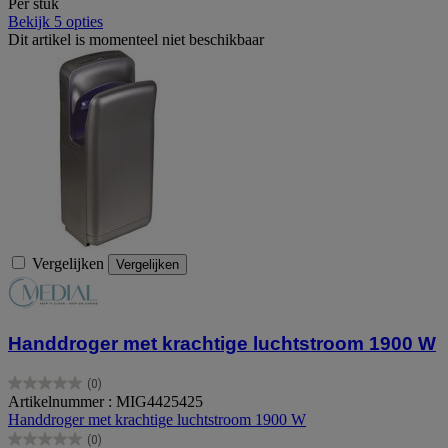
Per stuk
Bekijk 5 opties
Dit artikel is momenteel niet beschikbaar
Vergelijken
Vergelijken
Handdroger met krachtige luchtstroom 1900 W
(0)
0.0
Artikelnummer : MIG4425425
van
Handdroger met krachtige luchtstroom 1900 W
de
(0)
5
0.0