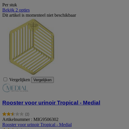
Per stuk
Bekijk 2 opties
Dit artikel is momenteel niet beschikbaar
Vergelijken
Vergelijken
Rooster voor urinoir Tropical - Medial
(2)
2.5
Artikelnummer : MIG9506302
van
Rooster voor urinoir Tropical - Medial
de