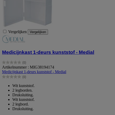
Vergelijken
Vergelijken
Medicijnkast 1-deurs kunststof - Medial
(0)
0.0
Artikelnummer : MIG38194174
van
Medicijnkast 1-deurs kunststof - Medial
de
(0)
5
0.0
sterren.
van
Wit kunststof.
de
2 legborden.
5
Druksluiting.
sterren.
Wit kunststof.
2 legbord.
Druksluiting.