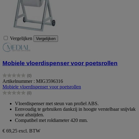
Vergelijken
Vergelijken
Mobiele vloerdispenser voor poetsrollen
(0)
0.0
Artikelnummer : MIG3596316
van
Mobiele vloerdispenser voor poetsrollen
de
(0)
5
0.0
sterren.
van
Vloerdispenser met steun van profiel ABS.
de
Eenvoudig te gebruiken dankzij in hoogte verstelbaar snijvlak
5
voor afsnijden.
sterren.
Compatibel met roldiameter 420 mm.
€ 69,25
excl. BTW