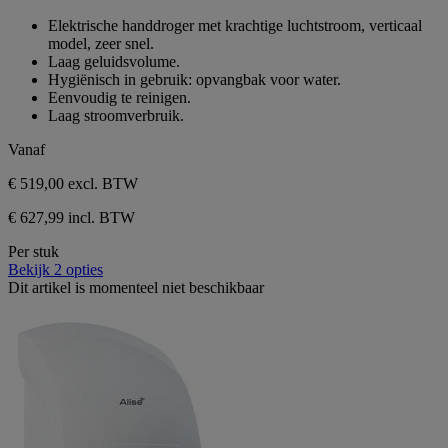
sterren.
van
Elektrische handdroger met krachtige luchtstroom, verticaal
de
model, zeer snel.
5
Laag geluidsvolume.
sterren.
Hygiënisch in gebruik: opvangbak voor water.
Eenvoudig te reinigen.
Laag stroomverbruik.
Vanaf
€ 519,00
excl. BTW
€ 627,99 incl. BTW
Per stuk
Bekijk 2 opties
Dit artikel is momenteel niet beschikbaar