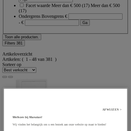
Facet waarde
Meer dan € 500
(
17
)
Meer dan € 500
(17)
Ondergrens
Bovengrens
€
- €
Toon alle producten.
Filters
381
Artikeloverzicht
Artikelen:
( 1 - 48 van 381 )
Sorteer op
AFWIJZEN >
Welkom bij Manutan!
Wij vinden het belangrijk om u een bezoek aan onze website op maat te bieden!