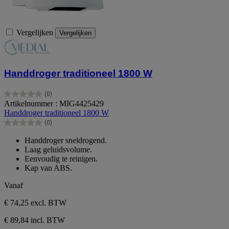
Vergelijken
Vergelijken
Handdroger traditioneel 1800 W
(0)
0.0
Artikelnummer : MIG4425429
van
Handdroger traditioneel 1800 W
de
(0)
5
0.0
sterren.
van
Handdroger sneldrogend.
de
Laag geluidsvolume.
5
Eenvoudig te reinigen.
sterren.
Kap van ABS.
Vanaf
€ 74,25
excl. BTW
€ 89,84 incl. BTW