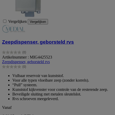
Vergelijken
Vergelijken
Zeepdispenser, geborsteld rvs
(0)
0.0
Artikelnummer : MIG4425523
van
Zeepdispenser, geborsteld rvs
de
(0)
5
0.0
sterren.
van
Vulbaar reservoir van kunststof.
de
Voor alle typen vloeibare zeep (zonder korrels).
5
“Pull” systeem.
sterren.
Kunststof kijkvenster voor controle van de resterende zeep.
Beveiligde sluiting met metalen sleutelslot.
Rvs schroeven meegeleverd.
Vanaf