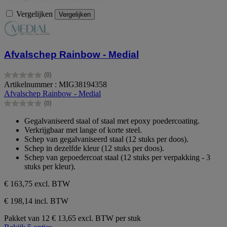
Vergelijken
Vergelijken
Afvalschep Rainbow - Medial
(0)
0.0
Artikelnummer : MIG38194358
van
Afvalschep Rainbow - Medial
de
(0)
5
0.0
sterren.
van
Gegalvaniseerd staal of staal met epoxy poedercoating.
de
Verkrijgbaar met lange of korte steel.
5
Schep van gegalvaniseerd staal (12 stuks per doos).
sterren.
Schep in dezelfde kleur (12 stuks per doos).
Schep van gepoedercoat staal (12 stuks per verpakking - 3
stuks per kleur).
€ 163,75
excl. BTW
€ 198,14 incl. BTW
Pakket van 12
€ 13,65 excl. BTW per stuk