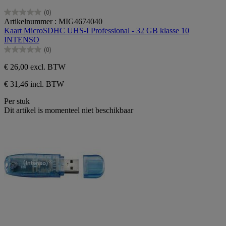
(0)
0.0
Artikelnummer : MIG4674040
van
Kaart MicroSDHC UHS-I Professional - 32 GB klasse 10
de
INTENSO
5
(0)
sterren.
0.0
van
€ 26,00
excl. BTW
de
5
€ 31,46 incl. BTW
sterren.
Per stuk
Dit artikel is momenteel niet beschikbaar