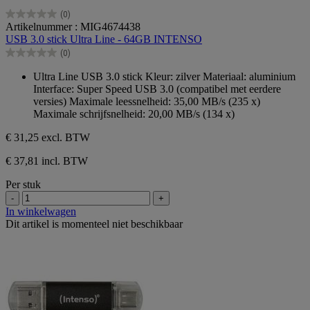
(0)
0.0
Artikelnummer : MIG4674438
van
USB 3.0 stick Ultra Line - 64GB INTENSO
de
(0)
5
0.0
sterren.
van
Ultra Line USB 3.0 stick Kleur: zilver Materiaal: aluminium
de
Interface: Super Speed USB 3.0 (compatibel met eerdere
5
versies) Maximale leessnelheid: 35,00 MB/s (235 x)
sterren.
Maximale schrijfsnelheid: 20,00 MB/s (134 x)
€ 31,25
excl. BTW
€ 37,81 incl. BTW
Per stuk
-
+
In winkelwagen
Dit artikel is momenteel niet beschikbaar