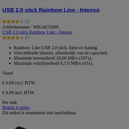
USB 2.0 stick Rainbow Line - Intenso
(1)
4.0
Artikelnummer : MIG4674309
van
USB 2.0 stick Rainbow Line - Intenso
de
(1)
5
4.0
sterren.
van
Rainbow Line USB 2.0 stick, klein en handig.
1
de
Verschillende kleuren, afhankelijk van de capaciteit.
beoordeling
5
Maximale leessnelheid 28,00 MB/s (187x).
sterren.
Maximale schrijfsnelheid 6,5 0 MB/s (43x).
1
beoordeling
Vanaf
€ 6,69
excl. BTW
€ 8,09 incl. BTW
Per stuk
Bekijk 4 opties
Dit artikel is momenteel niet beschikbaar