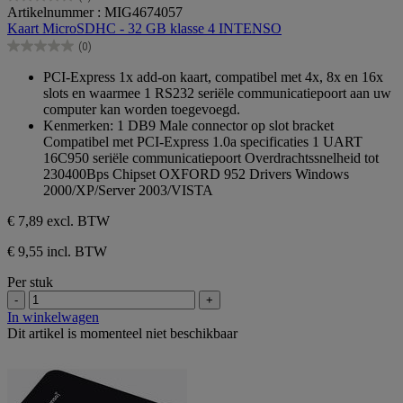
0.0
Artikelnummer : MIG4674057
van
Kaart MicroSDHC - 32 GB klasse 4 INTENSO
de
(0)
5
0.0
sterren.
van
PCI-Express 1x add-on kaart, compatibel met 4x, 8x en 16x
de
slots en waarmee 1 RS232 seriële communicatiepoort aan uw
5
computer kan worden toegevoegd.
sterren.
Kenmerken: 1 DB9 Male connector op slot bracket
Compatibel met PCI-Express 1.0a specificaties 1 UART
16C950 seriële communicatiepoort Overdrachtssnelheid tot
230400Bps Chipset OXFORD 952 Drivers Windows
2000/XP/Server 2003/VISTA
€ 7,89
excl. BTW
€ 9,55 incl. BTW
Per stuk
-
+
In winkelwagen
Dit artikel is momenteel niet beschikbaar