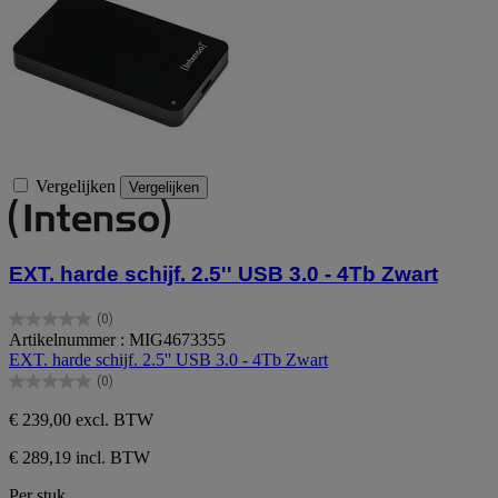
Vergelijken
Vergelijken
EXT. harde schijf. 2.5'' USB 3.0 - 4Tb Zwart
(0)
0.0
Artikelnummer : MIG4673355
van
EXT. harde schijf. 2.5'' USB 3.0 - 4Tb Zwart
de
(0)
5
0.0
sterren.
van
€ 239,00
excl. BTW
de
5
€ 289,19 incl. BTW
sterren.
Per stuk