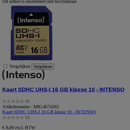
Dit artikel is momenteel niet beschikbaar
Vergelijken
Vergelijken
Kaart SDHC UHS-I 16 GB klasse 10 - INTENSO
(0)
0.0
Artikelnummer : MIG4674263
van
Kaart SDHC UHS-I 16 GB klasse 10 - INTENSO
de
(0)
5
0.0
sterren.
van
€ 8,09
excl. BTW