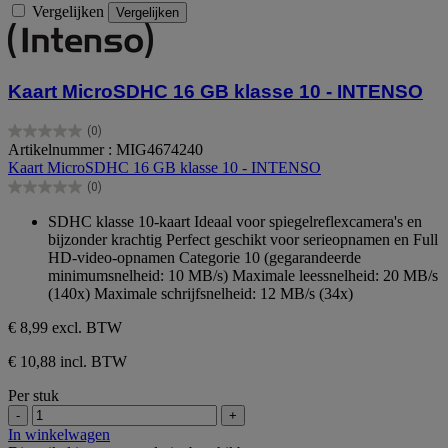
Vergelijken
Vergelijken
Kaart MicroSDHC 16 GB klasse 10 - INTENSO
(0)
0.0
Artikelnummer : MIG4674240
van
Kaart MicroSDHC 16 GB klasse 10 - INTENSO
de
(0)
5
0.0
sterren.
van
SDHC klasse 10-kaart Ideaal voor spiegelreflexcamera's en
de
bijzonder krachtig Perfect geschikt voor serieopnamen en Full
5
HD-video-opnamen Categorie 10 (gegarandeerde
sterren.
minimumsnelheid: 10 MB/s) Maximale leessnelheid: 20 MB/s
(140x) Maximale schrijfsnelheid: 12 MB/s (34x)
€ 8,99
excl. BTW
€ 10,88 incl. BTW
Per stuk
-
+
In winkelwagen