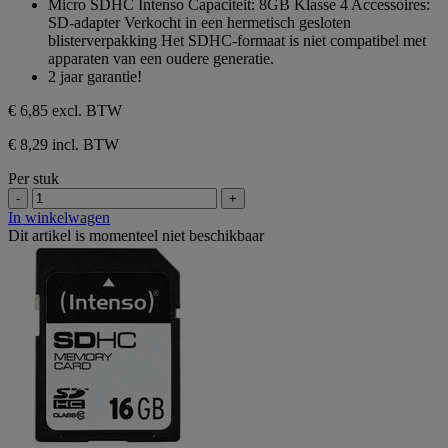
Micro SDHC Intenso Capaciteit: 8GB Klasse 4 Accessoires:
de
SD-adapter Verkocht in een hermetisch gesloten
5
blisterverpakking Het SDHC-formaat is niet compatibel met
sterren.
apparaten van een oudere generatie.
2 jaar garantie!
€ 6,85
excl. BTW
€ 8,29 incl. BTW
Per stuk
-
+
In winkelwagen
Dit artikel is momenteel niet beschikbaar