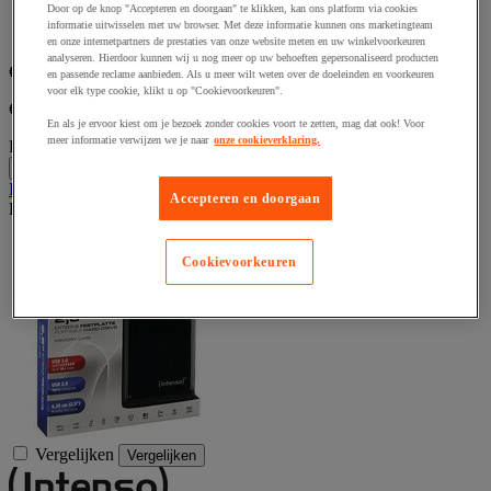
5
Door op de knop "Accepteren en doorgaan" te klikken, kan ons platform via cookies
versies) Maximale leessnelheid: 35,00 MB/s (235 x)
sterren.
informatie uitwisselen met uw browser. Met deze informatie kunnen ons marketingteam
Maximale schrijfsnelheid: 20,00 MB/s (134 x)
en onze internetpartners de prestaties van onze website meten en uw winkelvoorkeuren
analyseren. Hierdoor kunnen wij u nog meer op uw behoeften gepersonaliseerd producten
€ 47,75
excl. BTW
en passende reclame aanbieden. Als u meer wilt weten over de doeleinden en voorkeuren
voor elk type cookie, klikt u op "Cookievoorkeuren".
€ 57,78 incl. BTW
En als je ervoor kiest om je bezoek zonder cookies voort te zetten, mag dat ook! Voor
meer informatie verwijzen we je naar
onze cookieverklaring.
Per stuk
-
+
In winkelwagen
Accepteren en doorgaan
Dit artikel is momenteel niet beschikbaar
Cookievoorkeuren
Vergelijken
Vergelijken