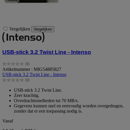
Vergelijken
Vergelijken
USB-stick 3.2 Twist Line - Intenso
(0)
0.0
Artikelnummer : MIG54885827
van
USB-stick 3.2 Twist Line - Intenso
de
(0)
5
0.0
sterren.
van
USB-stick 3.2 Twist Line.
de
Zeer krachtig.
5
Overdrachtssnelheden tot 70 MB/s.
sterren.
Gegevens kunnen snel en eenvoudig worden overgedragen,
zonder dat er een toepassing nodig is.
Vanaf