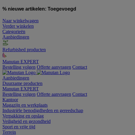
% nieuwe artikelen:
Toegevoegd
Naar winkelwagen
Verder winkelen
Categorieën
Aanbiedingen
Refurbished producten
Manutan EXPERT
Bestelling volgen
Offerte aanvragen
Contact
Aanbiedingen
Duurzame producten
Manutan EXPERT
Bestelling volgen
Offerte aanvragen
Contact
Kantoor
Magazijn en werkplaats
Industriële benodigdheden en gereedschap
Verpakking en opslag
Veiligheid en gezondheid
Sport en vrije tijd
Terrein