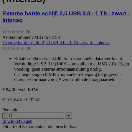
Externe harde schijf. 2,5 USB 3.0 - 1 Tb - zwart -
Intenso
(0)
0.0
Artikelnummer : MIG4673758
van
Externe harde schijf. 2,5 USB 3.0 - 1 Tb - zwart - Intenso
de
(0)
5
0.0
sterren.
van
Rotatiesnelheid van 5400 t/min voor snelle dataoverdracht.
de
Verbinding: USB 3.0 (100% compatibel met USB 2.0). Eigen
5
voeding, geen externe stroomaansluiting nodig.
sterren.
Cachegeheugen 8 MB voor snellere toegang tot gegevens.
Compact formaat van 2,5 voor optimale draagbaarheid.
€ 84,00
excl. BTW
€ 101,64 incl. BTW
Per stuk
-
+
In winkelwagen
Dit artikel is momenteel niet beschikbaar