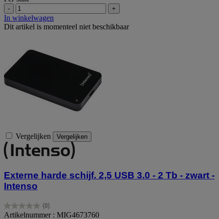
-
+
In winkelwagen
Dit artikel is momenteel niet beschikbaar
Vergelijken
Vergelijken
Externe harde schijf. 2,5 USB 3.0 - 2 Tb - zwart -
Intenso
(0)
0.0
Artikelnummer : MIG4673760
van