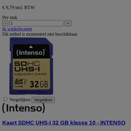
de
5
€ 9,79 incl. BTW
sterren.
Per stuk
-
+
In winkelwagen
Dit artikel is momenteel niet beschikbaar
Vergelijken
Vergelijken
Kaart SDHC UHS-I 32 GB klasse 10 - INTENSO