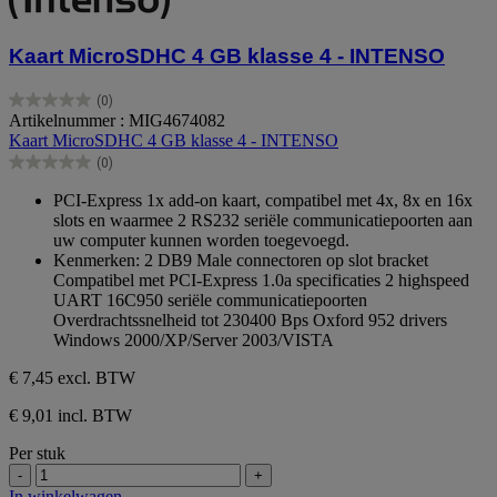
Kaart MicroSDHC 4 GB klasse 4 - INTENSO
(0)
0.0
Artikelnummer : MIG4674082
van
Kaart MicroSDHC 4 GB klasse 4 - INTENSO
de
(0)
5
0.0
sterren.
van
PCI-Express 1x add-on kaart, compatibel met 4x, 8x en 16x
de
slots en waarmee 2 RS232 seriële communicatiepoorten aan
5
uw computer kunnen worden toegevoegd.
sterren.
Kenmerken: 2 DB9 Male connectoren op slot bracket
Compatibel met PCI-Express 1.0a specificaties 2 highspeed
UART 16C950 seriële communicatiepoorten
Overdrachtssnelheid tot 230400 Bps Oxford 952 drivers
Windows 2000/XP/Server 2003/VISTA
€ 7,45
excl. BTW
€ 9,01 incl. BTW
Per stuk
-
+
In winkelwagen