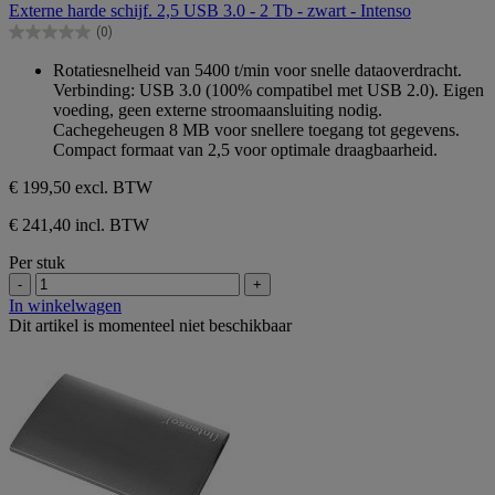
Externe harde schijf. 2,5 USB 3.0 - 2 Tb - zwart - Intenso
de
(0)
5
0.0
sterren.
van
Rotatiesnelheid van 5400 t/min voor snelle dataoverdracht.
de
Verbinding: USB 3.0 (100% compatibel met USB 2.0). Eigen
5
voeding, geen externe stroomaansluiting nodig.
sterren.
Cachegeheugen 8 MB voor snellere toegang tot gegevens.
Compact formaat van 2,5 voor optimale draagbaarheid.
€ 199,50
excl. BTW
€ 241,40 incl. BTW
Per stuk
-
+
In winkelwagen
Dit artikel is momenteel niet beschikbaar