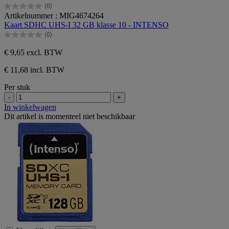
(0)
0.0
Artikelnummer : MIG4674264
van
Kaart SDHC UHS-I 32 GB klasse 10 - INTENSO
de
(0)
5
0.0
sterren.
van
€ 9,65
excl. BTW
de
5
€ 11,68 incl. BTW
sterren.
Per stuk
-
+
In winkelwagen
Dit artikel is momenteel niet beschikbaar