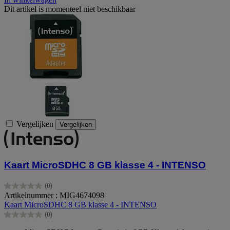
Dit artikel is momenteel niet beschikbaar
Vergelijken
Vergelijken
Kaart MicroSDHC 8 GB klasse 4 - INTENSO
(0)
0.0
Artikelnummer : MIG4674098
van
Kaart MicroSDHC 8 GB klasse 4 - INTENSO
de
(0)
5
0.0
sterren.
van