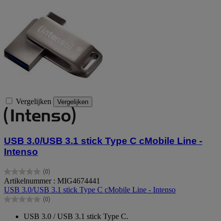
Vergelijken
Vergelijken
USB 3.0/USB 3.1 stick Type C cMobile Line -
Intenso
(0)
0.0
Artikelnummer : MIG4674441
van
USB 3.0/USB 3.1 stick Type C cMobile Line - Intenso
de
(0)
5
0.0
sterren.
van
USB 3.0 / USB 3.1 stick Type C.
de