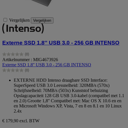
Vergelijken
Vergelijken
Externe SSD 1.8'' USB 3.0 - 256 GB INTENSO
(0)
0.0
Artikelnummer : MIG4673926
van
Externe SSD 1.8'' USB 3.0 - 256 GB INTENSO
de
(0)
5
0.0
sterren.
van
EXTERNE HDD Intenso draagbare SSD Interface:
de
SuperSpeed USB 3.0 Leessnelheid: 320MB/s (570x)
5
Schrijfsnelheid: 70MB/s (503x) Kunststof behuizing
sterren.
Opslagcapaciteit 128 GB USB 3.0-kabel (compatibel met 1.1
en 2.0) Grootte 1,8'' Compatibel met: Mac OS X 10.6 en en
en Microsoft Windows XP, Vista, 7 en 8 en 8.1 en 10 Linux
2.4x
€ 179,90
excl. BTW