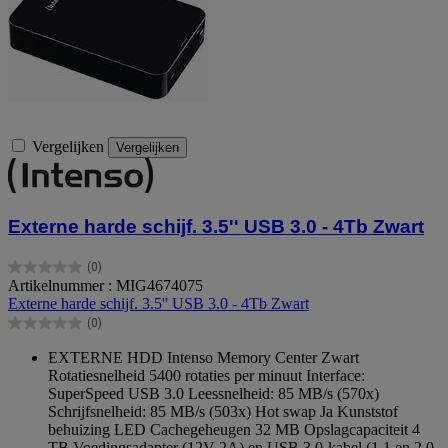
Vergelijken
Vergelijken
Externe harde schijf. 3.5'' USB 3.0 - 4Tb Zwart
(0)
0.0
Artikelnummer : MIG4674075
van
Externe harde schijf. 3.5'' USB 3.0 - 4Tb Zwart
de
(0)
5
0.0
sterren.
van
EXTERNE HDD Intenso Memory Center Zwart
de
Rotatiesnelheid 5400 rotaties per minuut Interface:
5
SuperSpeed USB 3.0 Leessnelheid: 85 MB/s (570x)
sterren.
Schrijfsnelheid: 85 MB/s (503x) Hot swap Ja Kunststof
behuizing LED Cachegeheugen 32 MB Opslagcapaciteit 4
TB Voedingsadapter (12V-2A) en USB 3.0-kabel (1.1 en 2.0