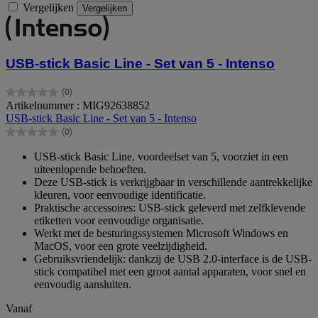
Vergelijken
Vergelijken
USB-stick Basic Line - Set van 5 - Intenso
(0)
0.0
Artikelnummer : MIG92638852
van
USB-stick Basic Line - Set van 5 - Intenso
de
(0)
5
0.0
sterren.
van
USB-stick Basic Line, voordeelset van 5, voorziet in een
de
uiteenlopende behoeften.
5
Deze USB-stick is verkrijgbaar in verschillende aantrekkelijke
sterren.
kleuren, voor eenvoudige identificatie.
Praktische accessoires: USB-stick geleverd met zelfklevende
etiketten voor eenvoudige organisatie.
Werkt met de besturingssystemen Microsoft Windows en
MacOS, voor een grote veelzijdigheid.
Gebruiksvriendelijk: dankzij de USB 2.0-interface is de USB-
stick compatibel met een groot aantal apparaten, voor snel en
eenvoudig aansluiten.
Vanaf