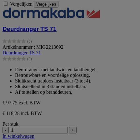
Vergelijken
Vergelijken
Deurdranger TS 71
(0)
0.0
Artikelnummer : MIG2213692
van
Deurdranger TS 71
de
(0)
5
0.0
sterren.
van
Deurdranger met tandwiel en tandheugel.
de
Betrouwbare en voordelige oplossing.
5
Sluitkracht traploos instelbaar (3 tot 4).
sterren.
Sluitsnelheid in 3 standen instelbaar.
Af te stellen op branddeuren.
€ 97,75
excl. BTW
€ 118,28 incl. BTW
Per stuk
-
+
In winkelwagen