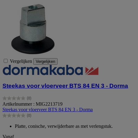
Vergelijken
Vergelijken
Steekas voor vloerveer BTS 84 EN 3 - Dorma
(0)
0.0
Artikelnummer : MIG2213719
van
Steekas voor vloerveer BTS 84 EN 3 - Dorma
de
(0)
5
0.0
sterren.
van
Platte, conische, verwijderbare as met verlengstuk.
de
5
Vanaf