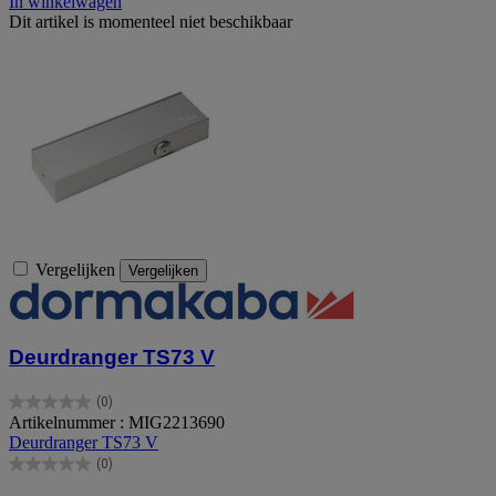
In winkelwagen
Dit artikel is momenteel niet beschikbaar
Vergelijken
Vergelijken
Deurdranger TS73 V
(0)
0.0
Artikelnummer : MIG2213690
van
Deurdranger TS73 V
de
(0)
5
0.0
sterren.
van