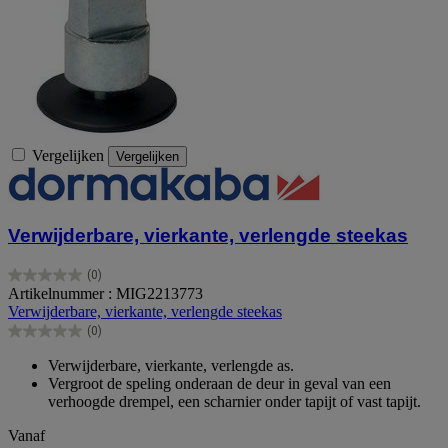
Vergelijken
Vergelijken
Verwijderbare, vierkante, verlengde steekas
(0)
0.0
Artikelnummer : MIG2213773
van
Verwijderbare, vierkante, verlengde steekas
de
(0)
5
0.0
sterren.
van
Verwijderbare, vierkante, verlengde as.
de
Vergroot de speling onderaan de deur in geval van een
5
verhoogde drempel, een scharnier onder tapijt of vast tapijt.
sterren.
Vanaf