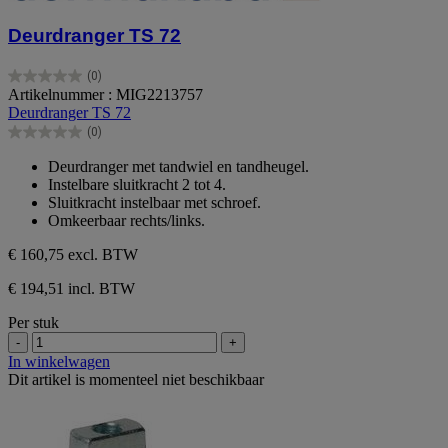
Deurdranger TS 72
(0)
0.0
Artikelnummer : MIG2213757
van
Deurdranger TS 72
de
(0)
5
0.0
sterren.
van
Deurdranger met tandwiel en tandheugel.
de
Instelbare sluitkracht 2 tot 4.
5
Sluitkracht instelbaar met schroef.
sterren.
Omkeerbaar rechts/links.
€ 160,75
excl. BTW
€ 194,51 incl. BTW
Per stuk
-
+
In winkelwagen
Dit artikel is momenteel niet beschikbaar