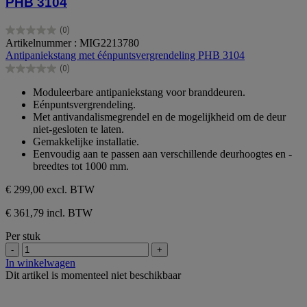
PHB 3104
(0)
0.0
Artikelnummer : MIG2213780
van
Antipaniekstang met éénpuntsvergrendeling PHB 3104
de
(0)
5
0.0
sterren.
van
Moduleerbare antipaniekstang voor branddeuren.
de
Eénpuntsvergrendeling.
5
Met antivandalismegrendel en de mogelijkheid om de deur
sterren.
niet-gesloten te laten.
Gemakkelijke installatie.
Eenvoudig aan te passen aan verschillende deurhoogtes en -
breedtes tot 1000 mm.
€ 299,00
excl. BTW
€ 361,79 incl. BTW
Per stuk
-
+
In winkelwagen
Dit artikel is momenteel niet beschikbaar