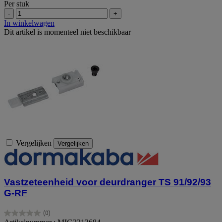
Per stuk
-
+
In winkelwagen
Dit artikel is momenteel niet beschikbaar
Vergelijken
Vergelijken
Vastzeteenheid voor deurdranger TS 91/92/93
G-RF
(0)
0.0