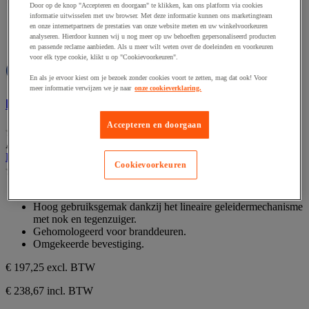
Door op de knop "Accepteren en doorgaan" te klikken, kan ons platform via cookies
informatie uitwisselen met uw browser. Met deze informatie kunnen ons marketingteam
en onze internetpartners de prestaties van onze website meten en uw winkelvoorkeuren
analyseren. Hierdoor kunnen wij u nog meer op uw behoeften gepersonaliseerd producten
Vergelijken
en passende reclame aanbieden. Als u meer wilt weten over de doeleinden en voorkeuren
Vergelijken
voor elk type cookie, klikt u op "Cookievoorkeuren".
En als je ervoor kiest om je bezoek zonder cookies voort te zetten, mag dat ook! Voor
meer informatie verwijzen we je naar
onze cookieverklaring.
Deurdranger TS91 G
Accepteren en doorgaan
(0)
0.0
Artikelnummer : MIG2213682
van
Deurdranger TS91 G
de
Cookievoorkeuren
(0)
5
0.0
sterren.
van
Deurdranger voor glijarm, sluitkracht 3.
de
Hoog gebruiksgemak dankzij het lineaire geleidermechanisme
5
met nok en tegenzuiger.
sterren.
Gehomologeerd voor branddeuren.
Omgekeerde bevestiging.
€ 197,25
excl. BTW
€ 238,67 incl. BTW