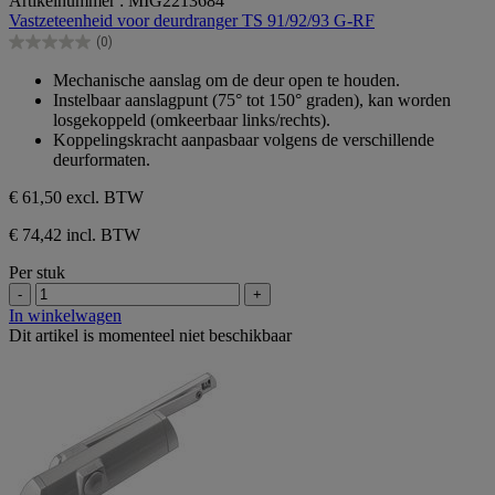
Artikelnummer : MIG2213684
van
Vastzeteenheid voor deurdranger TS 91/92/93 G-RF
de
(0)
5
0.0
sterren.
van
Mechanische aanslag om de deur open te houden.
de
Instelbaar aanslagpunt (75° tot 150° graden), kan worden
5
losgekoppeld (omkeerbaar links/rechts).
sterren.
Koppelingskracht aanpasbaar volgens de verschillende
deurformaten.
€ 61,50
excl. BTW
€ 74,42 incl. BTW
Per stuk
-
+
In winkelwagen
Dit artikel is momenteel niet beschikbaar