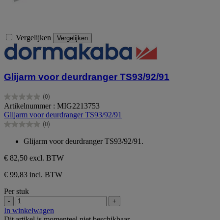
Vergelijken
Vergelijken
Glijarm voor deurdranger TS93/92/91
(0)
0.0
Artikelnummer : MIG2213753
van
Glijarm voor deurdranger TS93/92/91
de
(0)
5
0.0
sterren.
van
Glijarm voor deurdranger TS93/92/91.
de
5
€ 82,50
excl. BTW
sterren.
€ 99,83 incl. BTW
Per stuk
-
+
In winkelwagen
Dit artikel is momenteel niet beschikbaar