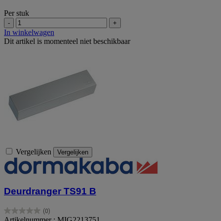
Per stuk
-
+
In winkelwagen
Dit artikel is momenteel niet beschikbaar
Vergelijken
Vergelijken
Deurdranger TS91 B
(0)
0.0
Artikelnummer : MIG2213751