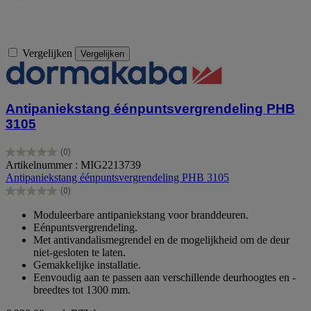
Vergelijken
Vergelijken
Antipaniekstang éénpuntsvergrendeling PHB
3105
(0)
0.0
Artikelnummer : MIG2213739
van
Antipaniekstang éénpuntsvergrendeling PHB 3105
de
(0)
5
0.0
sterren.
van
Moduleerbare antipaniekstang voor branddeuren.
de
Eénpuntsvergrendeling.
5
Met antivandalismegrendel en de mogelijkheid om de deur
sterren.
niet-gesloten te laten.
Gemakkelijke installatie.
Eenvoudig aan te passen aan verschillende deurhoogtes en -
breedtes tot 1300 mm.