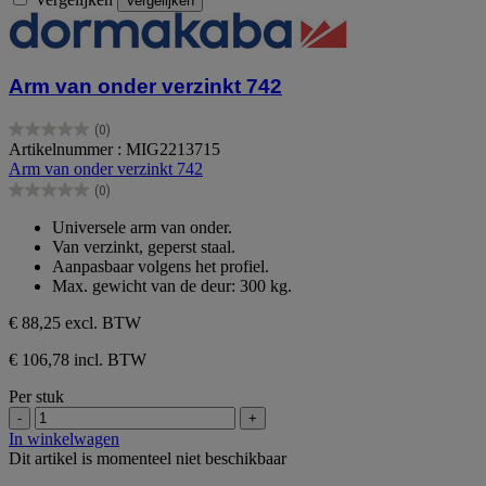
Vergelijken
Arm van onder verzinkt 742
(0)
0.0
Artikelnummer : MIG2213715
van
Arm van onder verzinkt 742
de
(0)
5
0.0
sterren.
van
Universele arm van onder.
de
Van verzinkt, geperst staal.
5
Aanpasbaar volgens het profiel.
sterren.
Max. gewicht van de deur: 300 kg.
€ 88,25
excl. BTW
€ 106,78 incl. BTW
Per stuk
-
+
In winkelwagen
Dit artikel is momenteel niet beschikbaar