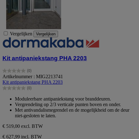
Vergelijken
Vergelijken
Kit antipaniekstang PHA 2203
(0)
0.0
Artikelnummer : MIG2213741
van
Kit antipaniekstang PHA 2203
de
(0)
5
0.0
sterren.
van
Moduleerbare antipaniekstang voor branddeuren.
de
Vergrendeling op 2/3 verticale punten boven en onder.
5
Met antivandalismegrendel en de mogelijkheid om de deur
sterren.
niet-gesloten te laten.
€ 519,00
excl. BTW
€ 627,99 incl. BTW