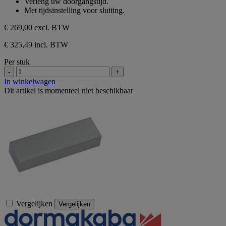
Verleng uw doorgangstijd.
5
Met tijdsinstelling voor sluiting.
sterren.
€ 269,00
excl. BTW
€ 325,49 incl. BTW
Per stuk
-
+
In winkelwagen
Dit artikel is momenteel niet beschikbaar
Vergelijken
Vergelijken