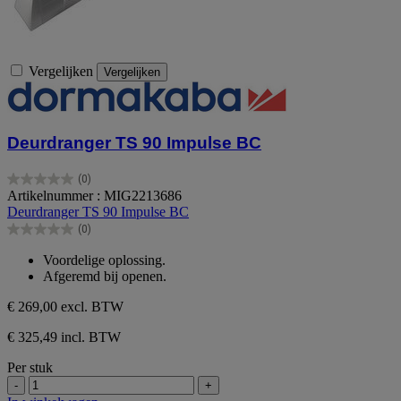
Vergelijken
Vergelijken
Deurdranger TS 90 Impulse BC
(0)
0.0
Artikelnummer : MIG2213686
van
Deurdranger TS 90 Impulse BC
de
(0)
5
0.0
sterren.
van
Voordelige oplossing.
de
Afgeremd bij openen.
5
sterren.
€ 269,00
excl. BTW
€ 325,49 incl. BTW
Per stuk
-
+