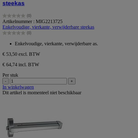
steekas
(0)
0.0
Artikelnummer : MIG2213725
van
Enkelvoudige, vierkante, verwijderbare steekas
de
(0)
5
0.0
sterren.
van
Enkelvoudige, vierkante, verwijderbare as.
de
5
€ 53,50
excl. BTW
sterren.
€ 64,74 incl. BTW
Per stuk
-
+
In winkelwagen
Dit artikel is momenteel niet beschikbaar