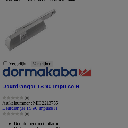
Vergelijken
Vergelijken
Deurdranger TS 90 Impulse H
(0)
0.0
Artikelnummer : MIG2213755
van
Deurdranger TS 90 Impulse H
de
(0)
5
0.0
sterren.
van
Deurdranger met railarm.
de