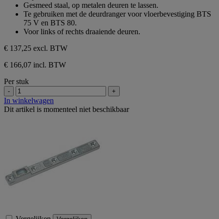
de
Gesmeed staal, op metalen deuren te lassen.
5
Te gebruiken met de deurdranger voor vloerbevestiging BTS
sterren.
75 V en BTS 80.
Voor links of rechts draaiende deuren.
€ 137,25
excl. BTW
€ 166,07 incl. BTW
Per stuk
-
+
In winkelwagen
Dit artikel is momenteel niet beschikbaar
Vergelijken