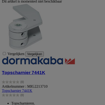
Dit artikel is momenteel niet beschikbaar
Vergelijken
Vergelijken
Topscharnier 7441K
(0)
0.0
Artikelnummer : MIG2213710
van
Topscharnier 7441K
de
(0)
5
0.0
sterren.
van
Topscharnieren.