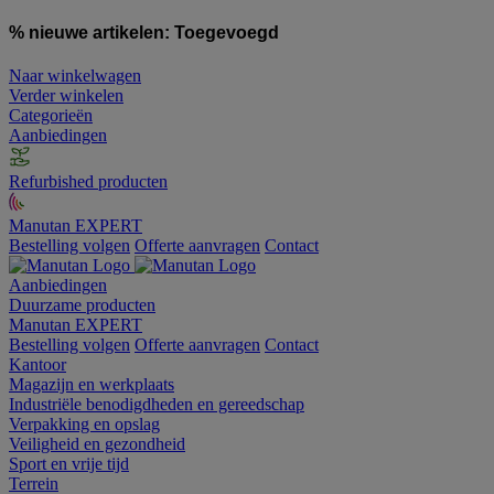
% nieuwe artikelen:
Toegevoegd
Naar winkelwagen
Verder winkelen
Categorieën
Aanbiedingen
Refurbished producten
Manutan EXPERT
Bestelling volgen
Offerte aanvragen
Contact
Aanbiedingen
Duurzame producten
Manutan EXPERT
Bestelling volgen
Offerte aanvragen
Contact
Kantoor
Magazijn en werkplaats
Industriële benodigdheden en gereedschap
Verpakking en opslag
Veiligheid en gezondheid
Sport en vrije tijd
Terrein