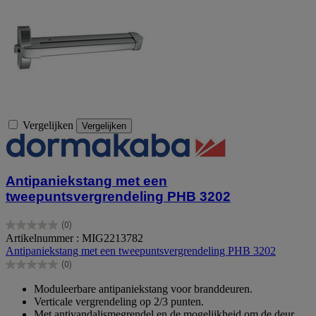
Vergelijken
Vergelijken
Antipaniekstang met een
tweepuntsvergrendeling PHB 3202
(0)
0.0
Artikelnummer : MIG2213782
van
Antipaniekstang met een tweepuntsvergrendeling PHB 3202
de
(0)
5
0.0
sterren.
van
Moduleerbare antipaniekstang voor branddeuren.
de
Verticale vergrendeling op 2/3 punten.
5
Met antivandalismegrendel en de mogelijkheid om de deur