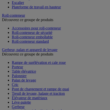
Escalier
Plateforme de travail en hauteur
Roll-conteneur
Découvrez ce groupe de produits
Accessoires pour roll-conteneur
Roll-conteneur de sécurité
Roll-conteneur emboîtable
Roll-conteneur standard
Gerbeur, palan et appareil de levage
Découvrez ce groupe de produits
Rampe de surélévation et cale roue
Porteur
Table élévatrice
Palonnier
Palan de levage
Cric
Pont de chargement et rampe de quai
Treuil de levage, halage et traction
Élévateur de matériaux
Lève-palette
Gerbeur