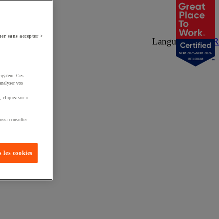
er sans accepter >
Langue :
NL
/
FR
NOV 2025-NOV 2026
BELGIUM
igateur. Ces
analyser vos
, cliquez sur «
ussi consulter
 les cookies