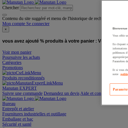
Chercher
Contenu du site suggéré et menu de l'historique de recherche
Mon compte
Se connecter
Bienvenue
×
Vous offrir u
vous avez ajouté % produits à votre panier :
Vous avez ajou
En cliquant s
informations 
Voir mon panier
préférences d
Poursuivre les achats
appropriée/pe
Paramètres de
Catégories
Promotions
Et si vous ch
notre
politi
Produits reconditionnés
Manutan EXPERT
Paramètr
Suivre une commande
Demandez un devis
Aide et contact
Bureau
Entrepôt et atelier
Fournitures industrielles et outillage
Emballage et bac
Sécurité et santé