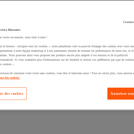
Continu
 chez Manutan
ne visite sur-mesure, nous tient à cœur !
té un produit à votre panier :
ur le bouton « Accepter tous les cookies », notre plateforme web va pouvoir échanger des cookies avec votre nav
permettent à notre équipe marketing et à nos partenaires internet de mesurer les performances de notre site, et d'
'achats. Nous pouvons ainsi vous proposer des produits encore plus adaptés à vos besoins et de la publicité
rsonnalisée. Si vous souhaitez plus d'informations sur les finalités et choisir vos préférences par type de cookies
s cookies ».
oisissez de continuer votre visite sans cookies, vous êtes le bienvenu aussi ! Pour en savoir plus, vous pouvez a
que des cookies.
es des cookies
Autoriser tous