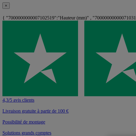
×
{ "7000000000007102519":"Hauteur (mm)" , "70000000000071031
4,3/5 avis clients
Livraison gratuite à partir de 100 €
Possibilité de montage
Solutions grands comptes