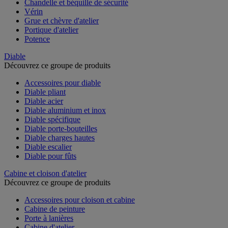
Chandelle et béquille de sécurité
Vérin
Grue et chèvre d'atelier
Portique d'atelier
Potence
Diable
Découvrez ce groupe de produits
Accessoires pour diable
Diable pliant
Diable acier
Diable aluminium et inox
Diable spécifique
Diable porte-bouteilles
Diable charges hautes
Diable escalier
Diable pour fûts
Cabine et cloison d'atelier
Découvrez ce groupe de produits
Accessoires pour cloison et cabine
Cabine de peinture
Porte à lanières
Cabine d'atelier