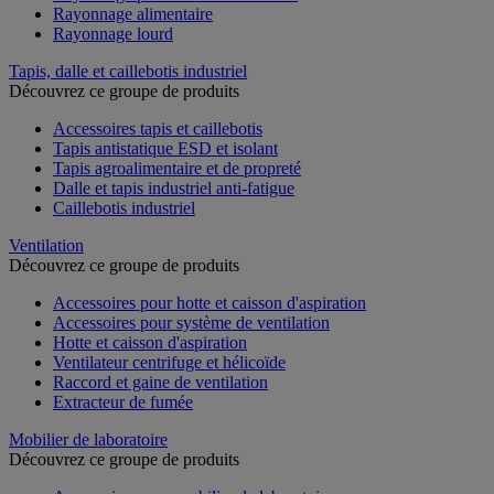
Rayonnage alimentaire
Rayonnage lourd
Tapis, dalle et caillebotis industriel
Découvrez ce groupe de produits
Accessoires tapis et caillebotis
Tapis antistatique ESD et isolant
Tapis agroalimentaire et de propreté
Dalle et tapis industriel anti-fatigue
Caillebotis industriel
Ventilation
Découvrez ce groupe de produits
Accessoires pour hotte et caisson d'aspiration
Accessoires pour système de ventilation
Hotte et caisson d'aspiration
Ventilateur centrifuge et hélicoïde
Raccord et gaine de ventilation
Extracteur de fumée
Mobilier de laboratoire
Découvrez ce groupe de produits