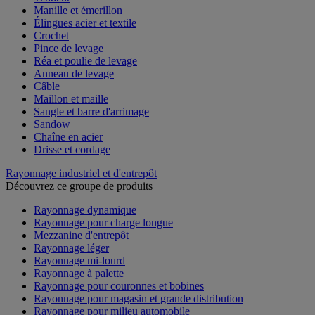
Manille et émerillon
Élingues acier et textile
Crochet
Pince de levage
Réa et poulie de levage
Anneau de levage
Câble
Maillon et maille
Sangle et barre d'arrimage
Sandow
Chaîne en acier
Drisse et cordage
Rayonnage industriel et d'entrepôt
Découvrez ce groupe de produits
Rayonnage dynamique
Rayonnage pour charge longue
Mezzanine d'entrepôt
Rayonnage léger
Rayonnage mi-lourd
Rayonnage à palette
Rayonnage pour couronnes et bobines
Rayonnage pour magasin et grande distribution
Rayonnage pour milieu automobile