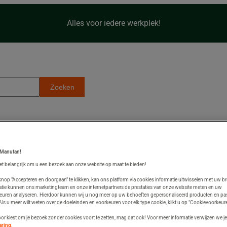
Alles voor iedere werkplek!
Zoeken
 En Hygiëne Op De Werkvloer
Slim En Efficiënt Werken
Kantoorinricht
 Manutan!
et belangrijk om u een bezoek aan onze website op maat te bieden!
nop "Accepteren en doorgaan" te klikken, kan ons platform via cookies informatie uitwisselen met uw b
ire economie naar
atie kunnen ons marketingteam en onze internetpartners de prestaties van onze website meten en uw
euren analyseren. Hierdoor kunnen wij u nog meer op uw behoeften gepersonaliseerd producten en p
ls u meer wilt weten over de doeleinden en voorkeuren voor elk type cookie, klikt u op "Cookievoorkeure
voor kiest om je bezoek zonder cookies voort te zetten, mag dat ook! Voor meer informatie verwijzen we je
aring.