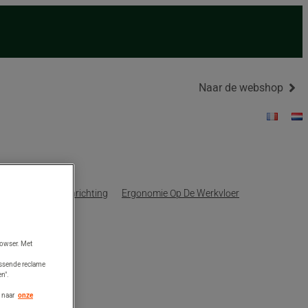
Naar de webshop
ing En Magazijninrichting
Ergonomie Op De Werkvloer
rowser. Met
assende reclame
n".
 naar
onze