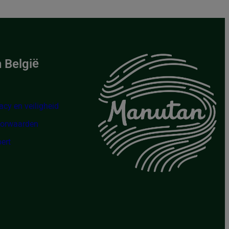
 België
acy en veiligheid
oorwaarden
ert