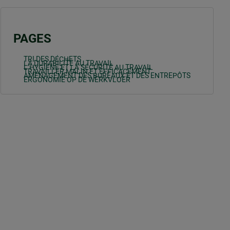
PAGES
TRI DES DÉCHETS
LA DURABILITE AU TRAVAIL
L’HYGIÈNE ET LA SÉCURITÉ AU TRAVAIL
TRAVAILLER MALIN ET EFFICACEMENT
AMÉNAGEMENT DES BUREAUX ET DES ENTREPÔTS
ERGONOMIE OP DE WERKVLOER