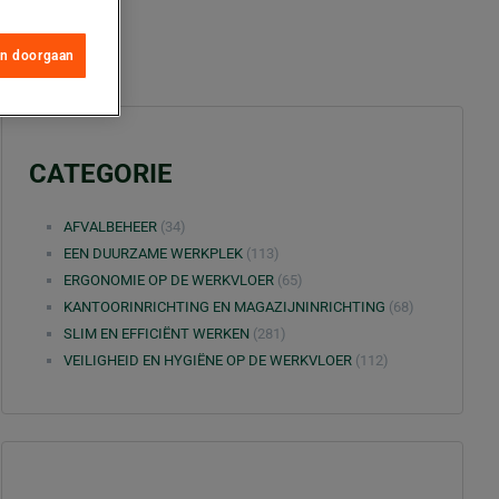
en doorgaan
CATEGORIE
AFVALBEHEER
(34)
EEN DUURZAME WERKPLEK
(113)
ERGONOMIE OP DE WERKVLOER
(65)
KANTOORINRICHTING EN MAGAZIJNINRICHTING
(68)
SLIM EN EFFICIËNT WERKEN
(281)
VEILIGHEID EN HYGIËNE OP DE WERKVLOER
(112)