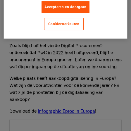
Accepteren en doorgaan
Cookievoorkeuren
Zoals blijkt uit het vierde Digital Procurement-
onderoek dat PwC in 2022 heeft uitgevoerd, blijft e-
procurement in Europa groeien. Laten we daarom eens
wat dieper ingaan op de situatie van online sourcing.
Welke plaats heeft aankoopdigitalisering in Europa?
Wat zijn de vooruitzichten voor de komende jaren? En
wat zijn de prioriteiten bij de digitalisering van
aankoop?
Download de
Infographic Eproc in Europa
!