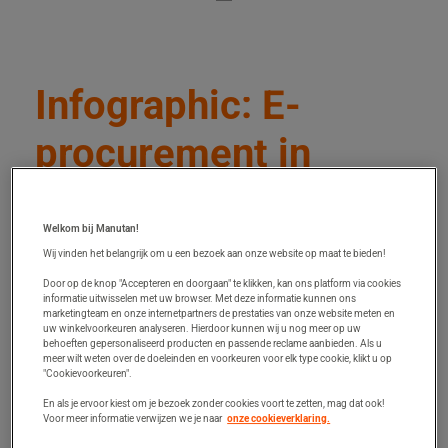
Infographic: E-
procurement in
Europa uitgelicht
Welkom bij Manutan!
Wij vinden het belangrijk om u een bezoek aan onze website op maat te bieden!
Door op de knop "Accepteren en doorgaan" te klikken, kan ons platform via cookies
informatie uitwisselen met uw browser. Met deze informatie kunnen ons
marketingteam en onze internetpartners de prestaties van onze website meten en
uw winkelvoorkeuren analyseren. Hierdoor kunnen wij u nog meer op uw
behoeften gepersonaliseerd producten en passende reclame aanbieden. Als u
meer wilt weten over de doeleinden en voorkeuren voor elk type cookie, klikt u op
"Cookievoorkeuren".
En als je ervoor kiest om je bezoek zonder cookies voort te zetten, mag dat ook!
Voor meer informatie verwijzen we je naar
onze cookieverklaring.