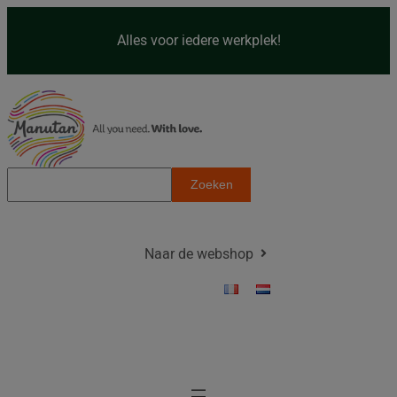
Spring
naar
Alles voor iedere werkplek!
de
inhoud
Z
Zoeken
o
e
k
Naar de webshop
e
n