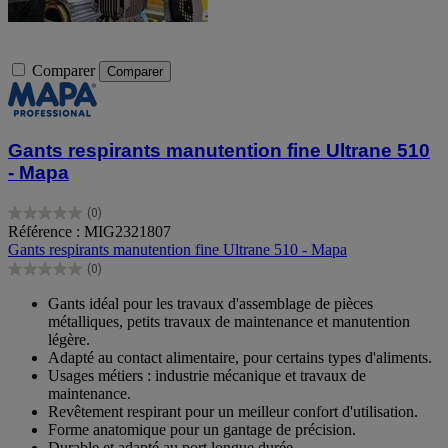
Comparer
Comparer
Gants respirants manutention fine Ultrane 510
- Mapa
(0)
0.0
Référence : MIG2321807
sur
Gants respirants manutention fine Ultrane 510 - Mapa
5
(0)
étoiles.
0.0
sur
Gants idéal pour les travaux d'assemblage de pièces
5
métalliques, petits travaux de maintenance et manutention
étoiles.
légère.
Adapté au contact alimentaire, pour certains types d'aliments.
Usages métiers : industrie mécanique et travaux de
maintenance.
Revêtement respirant pour un meilleur confort d'utilisation.
Forme anatomique pour un gantage de précision.
Durable et adapté au port longue durée.