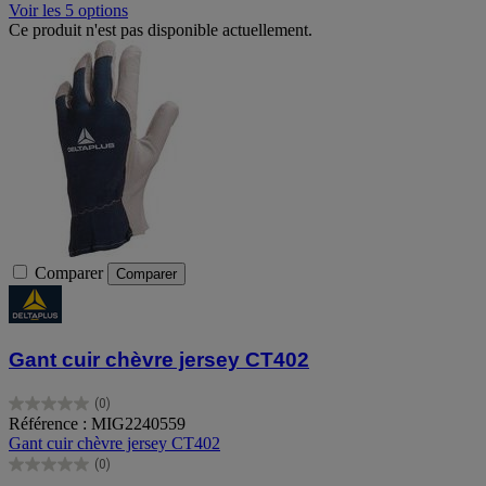
Voir les 5 options
Ce produit n'est pas disponible actuellement.
Comparer
Comparer
Gant cuir chèvre jersey CT402
(0)
0.0
Référence : MIG2240559
sur
Gant cuir chèvre jersey CT402
5
(0)
étoiles.
0.0