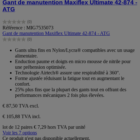
Gant de manutention Maxiflex Ultimate 42-874 -
ATG
(0)
0.0
Référence : MIG7535073
sur
Gant de manutention Maxiflex Ultimate 42-874 - ATG
5
(0)
étoiles.
0.0
sur
Gants ultra fins en Nylon/Lycra® compatibles avec un usage
5
alimentaire.
étoiles.
Enduction paume et doigts en micro mousse de nitrile pour
une préhension optimisée.
Technologie Airtech® assure une respirabilité à 360°.
Forme ajustée réduisant la fatigue tout en augmentant le
confort.
25% plus fins que la plupart des gants tout en offrant des
performances mécaniques 2 fois plus élevées.
€ 87,50
TVA excl.
€ 105,88 TVA incl.
lot de 12 paires
€ 7,29 hors TVA par unité
Voir les 7 options
Ce produit n'est pas disponible actuellement.