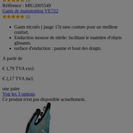
(2)
5.0
Référence : MIG2005549
sur
Gants de manutention VE722
5
(2)
étoiles.
5.0
2
sur
Gants tricotés ( jauge 13) sans couture pour un meilleur
avis
5
confort.
étoiles.
Enduction mousse de nitrile: facilitant le maintien d'objets
2
glissants.
avis
surface d'enduction : paume et bout des doigts.
A partir de
€ 1,79
TVA excl.
€ 2,17 TVA incl.
une paire
Voir les 3 options
Ce produit n'est pas disponible actuellement.