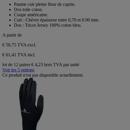
sur
Paume cuir pleine fleur de caprin.
5
Dos toile coton.
étoiles.
Coupe américaine.
Cuir : Chèvre épaisseur entre 0,70 et 0.90 mm.
Dos : Tricot Jersey 100% coton bleu.
A partir de
€ 50,75
TVA excl.
€ 61,41 TVA incl.
lot de 12 paires
€ 4,23 hors TVA par unité
Voir les 5 options
Ce produit n'est pas disponible actuellement.