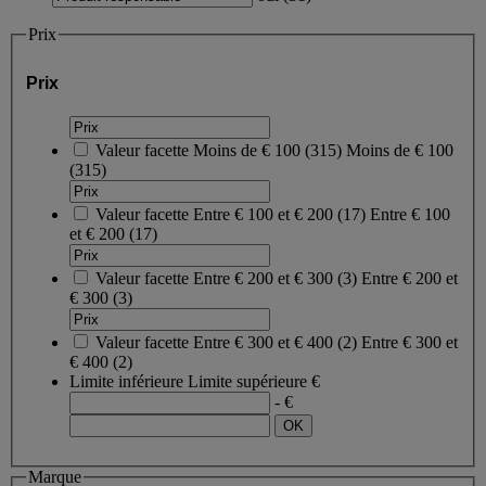
Prix
Prix
Valeur facette
Moins de € 100
(
315
)
Moins de € 100
(315)
Valeur facette
Entre € 100 et € 200
(
17
)
Entre € 100
et € 200
(17)
Valeur facette
Entre € 200 et € 300
(
3
)
Entre € 200 et
€ 300
(3)
Valeur facette
Entre € 300 et € 400
(
2
)
Entre € 300 et
€ 400
(2)
Limite inférieure
Limite supérieure
€
- €
Marque