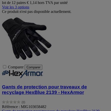
lot de 12 paires
€ 1,14 hors TVA par unité
Voir les 3 options
Ce produit n'est pas disponible actuellement.
Comparer
Comparer
Gants de protection pour traveaux de
recyclage HexBlue 2139 - HexArmor
(0)
0.0
Référence : MIG103658482
sur