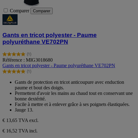
Comparer
Comparer
Gants en tricot polyester - Paume
polyuréthane VE702PN
(1)
5.0
Référence : MIG3018680
sur
Gants en tricot polyester - Paume polyuréthane VE702PN
5
(1)
étoiles.
5.0
1
sur
Gants de protection en tricot anticoupure avec enduction
avis
5
paume et bout des doigts.
étoiles.
Permettent d'avoir les mains au chaud tout en conservant une
1
bonne dextérité.
avis
Facile à mettre et à enlever grâce à ses poignets élastiquées.
Jauge 13.
€ 13,65
TVA excl.
€ 16,52 TVA incl.