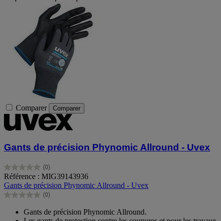
Comparer
Comparer
Gants de précision Phynomic Allround - Uvex
(0)
0.0
Référence : MIG39143936
sur
Gants de précision Phynomic Allround - Uvex
5
(0)
étoiles.
0.0
sur
Gants de précision Phynomic Allround.
5
Les gants de protection contre les coupures et pour les travaux