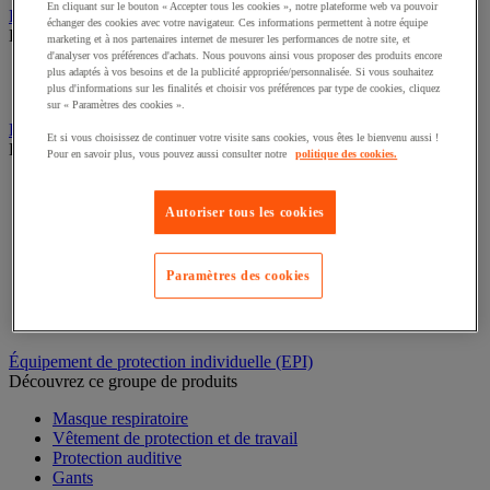
En cliquant sur le bouton « Accepter tous les cookies », notre plateforme web va pouvoir
Rééducation et réadaptation
échanger des cookies avec votre navigateur. Ces informations permettent à notre équipe
Découvrez ce groupe de produits
marketing et à nos partenaires internet de mesurer les performances de notre site, et
d'analyser vos préférences d'achats. Nous pouvons ainsi vous proposer des produits encore
Électrostimulation et ultrason
plus adaptés à vos besoins et de la publicité appropriée/personnalisée. Si vous souhaitez
plus d'informations sur les finalités et choisir vos préférences par type de cookies, cliquez
Rééducation
sur « Paramètres des cookies ».
Bac de rétention et matériel de rétention
Et si vous choisissez de continuer votre visite sans cookies, vous êtes le bienvenu aussi !
Découvrez ce groupe de produits
Pour en savoir plus, vous pouvez aussi consulter notre
politique des cookies.
Support de soutirage pour fûts
Conteneur et bungalow de stockage extérieur
Autoriser tous les cookies
Cabine de stockage pour bouteille de gaz
Bac de laboratoire
Chariot de rétention
Paramètres des cookies
Box de stockage
Bac de rétention
Plate-forme de rétention
Équipement de protection individuelle (EPI)
Découvrez ce groupe de produits
Masque respiratoire
Vêtement de protection et de travail
Protection auditive
Gants