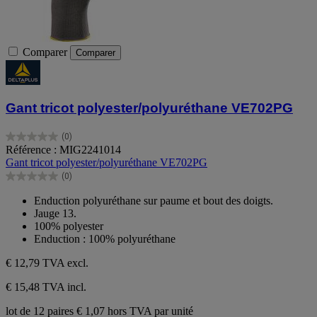
Comparer
Comparer
Gant tricot polyester/polyuréthane VE702PG
(0)
0.0
Référence : MIG2241014
sur
Gant tricot polyester/polyuréthane VE702PG
5
(0)
étoiles.
0.0
sur
Enduction polyuréthane sur paume et bout des doigts.
5
Jauge 13.
étoiles.
100% polyester
Enduction : 100% polyuréthane
€ 12,79
TVA excl.
€ 15,48 TVA incl.
lot de 12 paires
€ 1,07 hors TVA par unité