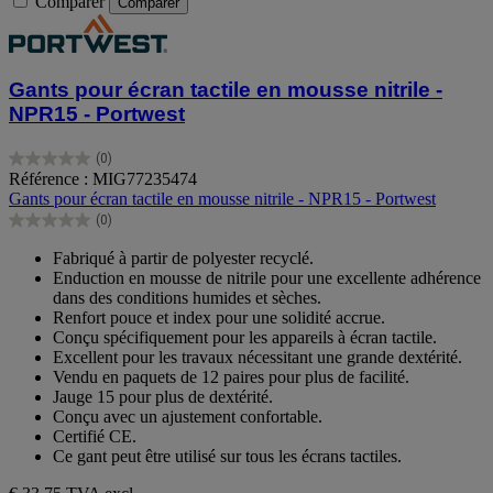
Comparer
Comparer
Gants pour écran tactile en mousse nitrile -
NPR15 - Portwest
(0)
0.0
Référence : MIG77235474
sur
Gants pour écran tactile en mousse nitrile - NPR15 - Portwest
5
(0)
étoiles.
0.0
sur
Fabriqué à partir de polyester recyclé.
5
Enduction en mousse de nitrile pour une excellente adhérence
étoiles.
dans des conditions humides et sèches.
Renfort pouce et index pour une solidité accrue.
Conçu spécifiquement pour les appareils à écran tactile.
Excellent pour les travaux nécessitant une grande dextérité.
Vendu en paquets de 12 paires pour plus de facilité.
Jauge 15 pour plus de dextérité.
Conçu avec un ajustement confortable.
Certifié CE.
Ce gant peut être utilisé sur tous les écrans tactiles.