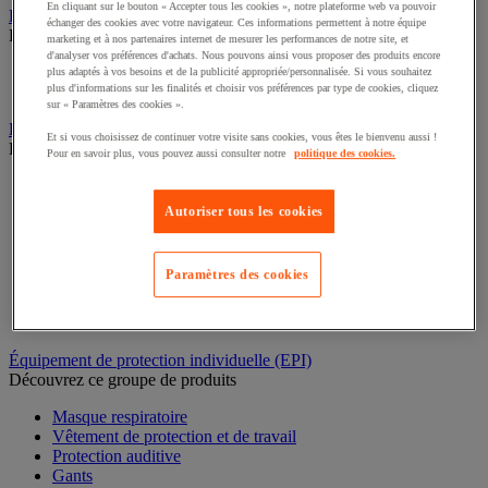
En cliquant sur le bouton « Accepter tous les cookies », notre plateforme web va pouvoir
Rééducation et réadaptation
échanger des cookies avec votre navigateur. Ces informations permettent à notre équipe
Découvrez ce groupe de produits
marketing et à nos partenaires internet de mesurer les performances de notre site, et
d'analyser vos préférences d'achats. Nous pouvons ainsi vous proposer des produits encore
Électrostimulation et ultrason
plus adaptés à vos besoins et de la publicité appropriée/personnalisée. Si vous souhaitez
plus d'informations sur les finalités et choisir vos préférences par type de cookies, cliquez
Rééducation
sur « Paramètres des cookies ».
Bac de rétention et matériel de rétention
Et si vous choisissez de continuer votre visite sans cookies, vous êtes le bienvenu aussi !
Découvrez ce groupe de produits
Pour en savoir plus, vous pouvez aussi consulter notre
politique des cookies.
Support de soutirage pour fûts
Conteneur et bungalow de stockage extérieur
Autoriser tous les cookies
Cabine de stockage pour bouteille de gaz
Bac de laboratoire
Chariot de rétention
Paramètres des cookies
Box de stockage
Bac de rétention
Plate-forme de rétention
Équipement de protection individuelle (EPI)
Découvrez ce groupe de produits
Masque respiratoire
Vêtement de protection et de travail
Protection auditive
Gants