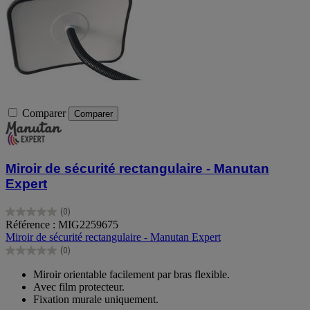
Comparer
Comparer
Miroir de sécurité rectangulaire - Manutan
Expert
(0)
0.0
Référence : MIG2259675
sur
Miroir de sécurité rectangulaire - Manutan Expert
5
(0)
étoiles.
0.0
sur
Miroir orientable facilement par bras flexible.
5
Avec film protecteur.
étoiles.
Fixation murale uniquement.