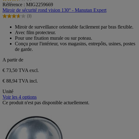
3.7
Référence : MIG2259669
sur
Miroir de sécurité rond vision 130° - Manutan Expert
5
(3)
étoiles.
3.7
3
sur
Miroir de surveillance orientable facilement par bras flexible.
avis
5
Avec film protecteur.
étoiles.
Pour une fixation murale ou sur poteau.
3
Conçu pour l'intérieur, vos magasins, entrepôts, usines, postes
avis
de garde.
A partir de
€ 73,50
TVA excl.
€ 88,94 TVA incl.
Unité
Voir les 4 options
Ce produit n'est pas disponible actuellement.