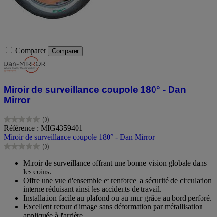
Comparer
Comparer
Miroir de surveillance coupole 180° - Dan
Mirror
(0)
0.0
Référence : MIG4359401
sur
Miroir de surveillance coupole 180° - Dan Mirror
5
(0)
étoiles.
0.0
sur
Miroir de surveillance offrant une bonne vision globale dans
5
les coins.
étoiles.
Offre une vue d'ensemble et renforce la sécurité de circulation
interne réduisant ainsi les accidents de travail.
Installation facile au plafond ou au mur grâce au bord perforé.
Excellent retour d'image sans déformation par métallisation
appliquée à l'arrière.