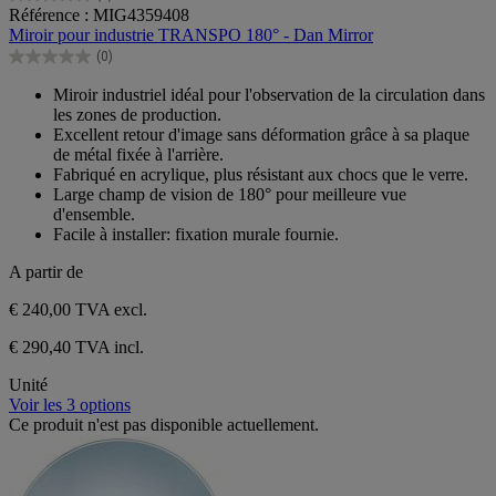
0.0
Référence : MIG4359408
sur
Miroir pour industrie TRANSPO 180° - Dan Mirror
5
(0)
étoiles.
0.0
sur
Miroir industriel idéal pour l'observation de la circulation dans
5
les zones de production.
étoiles.
Excellent retour d'image sans déformation grâce à sa plaque
de métal fixée à l'arrière.
Fabriqué en acrylique, plus résistant aux chocs que le verre.
Large champ de vision de 180° pour meilleure vue
d'ensemble.
Facile à installer: fixation murale fournie.
A partir de
€ 240,00
TVA excl.
€ 290,40 TVA incl.
Unité
Voir les 3 options
Ce produit n'est pas disponible actuellement.