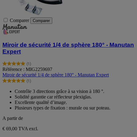
Comparer
Comparer
Miroir de sécurité 1/4 de sphère 180° - Manutan
Expert
(1)
5.0
Référence : MIG2259697
sur
Miroir de sécurité 1/4 de sphère 180° - Manutan Expert
5
(1)
étoiles.
5.0
1
sur
Contrôle 3 directions grâce à sa vision à 180 °.
avis
5
Solidité garantie car réflecteur plexiglas.
étoiles.
Excellente qualité d’image.
1
Plusieurs types de fixation : murale ou sur poteau.
avis
A partir de
€ 69,00
TVA excl.