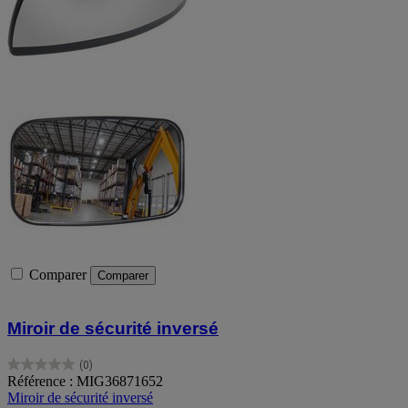
Comparer
Comparer
Miroir de sécurité inversé
(0)
0.0
Référence : MIG36871652
sur
Miroir de sécurité inversé
5