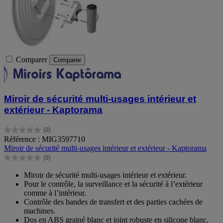
Comparer
Comparer
Miroir de sécurité multi-usages intérieur et
extérieur - Kaptorama
(0)
0.0
Référence : MIG3597710
sur
Miroir de sécurité multi-usages intérieur et extérieur - Kaptorama
5
(0)
étoiles.
0.0
sur
Miroir de sécurité multi-usages intérieur et extérieur.
5
Pour le contrôle, la surveillance et la sécurité à l’extérieur
étoiles.
comme à l’intérieur.
Contrôle des bandes de transfert et des parties cachées de
machines.
Dos en ABS grainé blanc et joint robuste en silicone blanc.