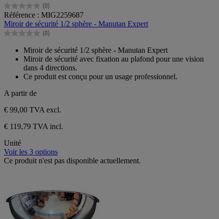
(0)
0.0
Référence : MIG2259687
sur
Miroir de sécurité 1/2 sphère - Manutan Expert
5
(0)
étoiles.
0.0
sur
Miroir de sécurité 1/2 sphère - Manutan Expert
5
Miroir de sécurité avec fixation au plafond pour une vision
étoiles.
dans 4 directions.
Ce produit est conçu pour un usage professionnel.
A partir de
€ 99,00
TVA excl.
€ 119,79 TVA incl.
Unité
Voir les 3 options
Ce produit n'est pas disponible actuellement.