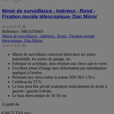
Miroir de surveillance - Intérieur - Rond -
Fixation murale télescopique- Dan Mirror
(0)
0.0
Référence : MIG4359405
sur
Miroir de surveillance - Intérieur - Rond - Fixation murale
5
télescopique- Dan Mirror
étoiles.
(0)
0.0
sur
Miroir de surveillance universel idéal dans les zones
5
industrielle, les sorties de garage, etc.
étoiles.
Fabriqué en acrylique, plus résistant aux chocs que le verre.
Excellent retour d'image sans déformation par métallisation
appliqué à l'arrière.
Résistant aux chocs selon la norme DIN ISO 179-1.
Certificat du TÜV.
Le bras peut être pivoté seulement verticalement de droite à
gauche / gauche à droite.
Le bras télescopique de 30-50 cm.
A partir de
€ 84,75
TVA excl.