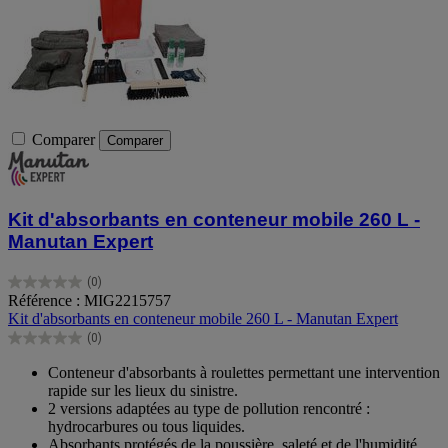
Comparer
Comparer
Kit d'absorbants en conteneur mobile 260 L -
Manutan Expert
(0)
0.0
Référence : MIG2215757
sur
Kit d'absorbants en conteneur mobile 260 L - Manutan Expert
5
(0)
étoiles.
0.0
sur
Conteneur d'absorbants à roulettes permettant une intervention
5
rapide sur les lieux du sinistre.
étoiles.
2 versions adaptées au type de pollution rencontré :
hydrocarbures ou tous liquides.
Absorbants protégés de la poussière, saleté et de l'humidité,