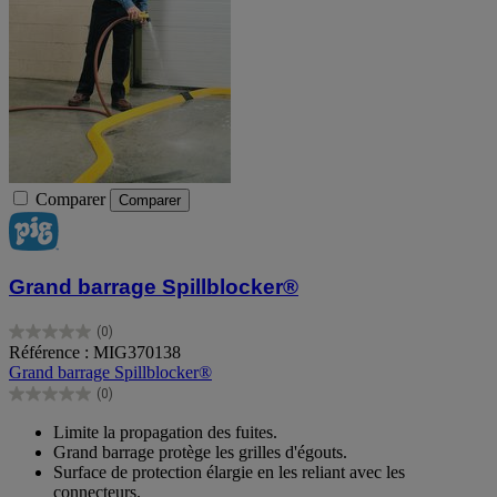
Comparer
Comparer
Grand barrage Spillblocker®
(0)
0.0
Référence : MIG370138
sur
Grand barrage Spillblocker®
5
(0)
étoiles.
0.0
sur
Limite la propagation des fuites.
5
Grand barrage protège les grilles d'égouts.
étoiles.
Surface de protection élargie en les reliant avec les
connecteurs.