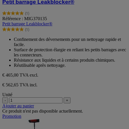
Petit barrage Leakblocker®
(1)
5.0
Référence : MIG370135
sur
Petit barrage Leakblocker®
5
(1)
étoiles.
5.0
1
sur
Confinement des déversements pour un nettoyage rapide et
avis
5
facile.
étoiles.
Surface de protection élargie en reliant les petits barrages avec
1
les connecteurs.
avis
Résistance aux liquides et à certains produits chimiques.
Réutilisable après nettoyage.
€ 465,00
TVA excl.
€ 562,65 TVA incl.
Unité
-
+
Ajouter au panier
Ce produit n'est pas disponible actuellement.
Promotion