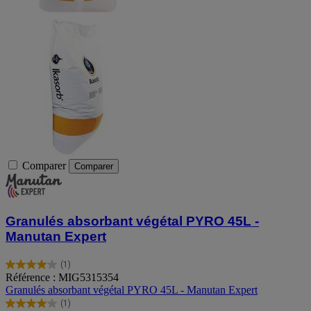
Comparer
Comparer
Granulés absorbant végétal PYRO 45L -
Manutan Expert
(1)
4.0
Référence : MIG5315354
sur
Granulés absorbant végétal PYRO 45L - Manutan Expert
5
(1)
étoiles.
4.0