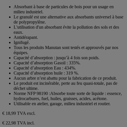
1
sur
Absorbant à base de particules de bois pour un usage en
avis
5
milieu industriel.
étoiles.
Le granulé est une alternative aux absorbants universel à base
1
de polypropylène.
avis
L'utilisation d'un absorbant évite la pollution des sols et des
eaux.
Antidérapant.
Ignifugé.
Tous les produits Manutan sont testés et approuvés par nos
équipes.
Capacité d’absorption : jusqu’à 4 fois son poids.
Capacité d’absorption Gasoil : 335%.
Capacité d’absorption Eau : 434%.
Capacité d’absorption huile : 319 %.
Aucun arbre n’est abattu pour la fabrication de ce produit.
Le produit est incinérable, perte au feu quasi-totale, pas de
déchet ultime.
Norme NFP 98190 :Absorbe toute sorte de liquide : essence,
hydrocarbures, fuel, huiles, graisses, acides, acétone.
Utilisable en atelier, garage, milieu industriel et routier.
€ 18,99
TVA excl.
€ 22,98 TVA incl.