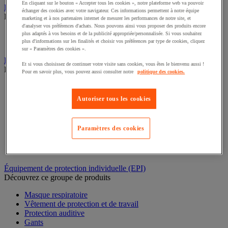
En cliquant sur le bouton « Accepter tous les cookies », notre plateforme web va pouvoir
Rééducation et réadaptation
échanger des cookies avec votre navigateur. Ces informations permettent à notre équipe
Découvrez ce groupe de produits
marketing et à nos partenaires internet de mesurer les performances de notre site, et
d'analyser vos préférences d'achats. Nous pouvons ainsi vous proposer des produits encore
Électrostimulation et ultrason
plus adaptés à vos besoins et de la publicité appropriée/personnalisée. Si vous souhaitez
plus d'informations sur les finalités et choisir vos préférences par type de cookies, cliquez
Rééducation
sur « Paramètres des cookies ».
Bac de rétention et matériel de rétention
Et si vous choisissez de continuer votre visite sans cookies, vous êtes le bienvenu aussi !
Découvrez ce groupe de produits
Pour en savoir plus, vous pouvez aussi consulter notre
politique des cookies.
Support de soutirage pour fûts
Conteneur et bungalow de stockage extérieur
Autoriser tous les cookies
Cabine de stockage pour bouteille de gaz
Bac de laboratoire
Chariot de rétention
Paramètres des cookies
Box de stockage
Bac de rétention
Plate-forme de rétention
Équipement de protection individuelle (EPI)
Découvrez ce groupe de produits
Masque respiratoire
Vêtement de protection et de travail
Protection auditive
Gants