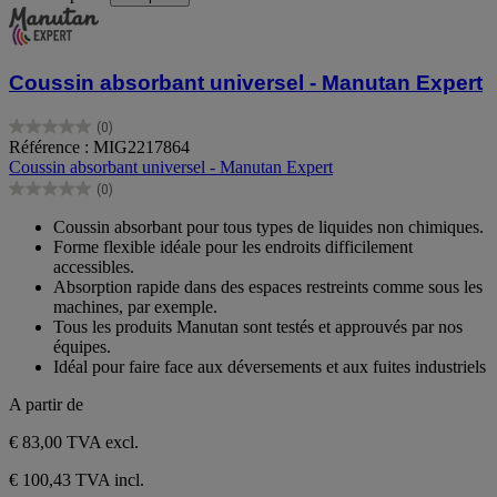
Coussin absorbant universel - Manutan Expert
(0)
0.0
Référence : MIG2217864
sur
Coussin absorbant universel - Manutan Expert
5
(0)
étoiles.
0.0
sur
Coussin absorbant pour tous types de liquides non chimiques.
5
Forme flexible idéale pour les endroits difficilement
étoiles.
accessibles.
Absorption rapide dans des espaces restreints comme sous les
machines, par exemple.
Tous les produits Manutan sont testés et approuvés par nos
équipes.
Idéal pour faire face aux déversements et aux fuites industriels
A partir de
€ 83,00
TVA excl.
€ 100,43 TVA incl.