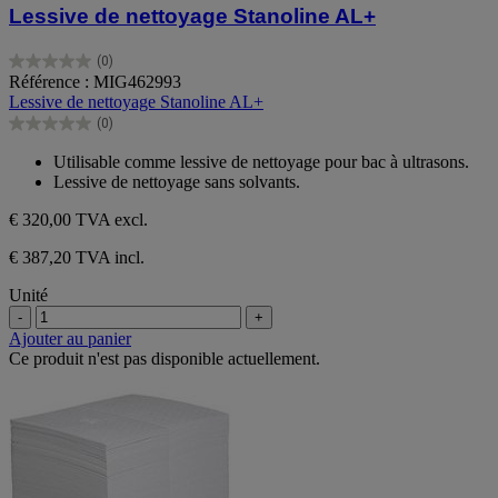
Lessive de nettoyage Stanoline AL+
(0)
0.0
Référence : MIG462993
sur
Lessive de nettoyage Stanoline AL+
5
(0)
étoiles.
0.0
sur
Utilisable comme lessive de nettoyage pour bac à ultrasons.
5
Lessive de nettoyage sans solvants.
étoiles.
€ 320,00
TVA excl.
€ 387,20 TVA incl.
Unité
-
+
Ajouter au panier
Ce produit n'est pas disponible actuellement.