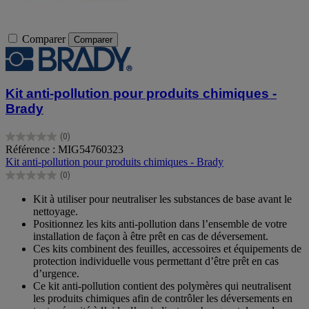
Comparer
Comparer
Kit anti-pollution pour produits chimiques -
Brady
(0)
0.0
Référence : MIG54760323
sur
Kit anti-pollution pour produits chimiques - Brady
5
(0)
étoiles.
0.0
sur
Kit à utiliser pour neutraliser les substances de base avant le
5
nettoyage.
étoiles.
Positionnez les kits anti-pollution dans l’ensemble de votre
installation de façon à être prêt en cas de déversement.
Ces kits combinent des feuilles, accessoires et équipements de
protection individuelle vous permettant d’être prêt en cas
d’urgence.
Ce kit anti-pollution contient des polymères qui neutralisent
les produits chimiques afin de contrôler les déversements en