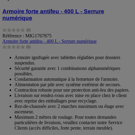
Armoire forte antifeu - 400 L - Serrure
numérique
(0)
0.0
Référence : MIG1767875
sur
Armoire forte antifeu - 400 L - Serrure numérique
5
(0)
étoiles.
0.0
sur
Armoire ignifugée avec tablettes réglables pour dossiers
5
suspendus.
étoiles.
Sécurité garantie avec 1 combinaisons alphanumériques
possibles.
Condamnation automatique à la fermeture de l'armoire.
Alimentation par pile avec système extérieur de secours.
Contruction robuste pour une protection anti-feu des papiers.
Livraison sur rendez-vous avec mise en place chez le client
avec reprise des emballages pour recyclage.
Rez-de-chaussée avec 2 marches maximum ou étage avec
ascenseur.
Maximum 2 mètres de roulage. Pour toutes demandes
particulières de livraison, veuillez contacter notre Service
Clients (accès difficiles, forte pente, terrain meuble).