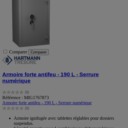
Comparer
Comparer
Armoire forte antifeu - 190 L - Serrure
numérique
(0)
0.0
Référence : MIG1767873
sur
Armoire forte antifeu - 190 L - Serrure numérique
5
(0)
étoiles.
0.0
sur
Armoire ignifugée avec tablettes réglables pour dossiers
5
suspendus.
étoiles.