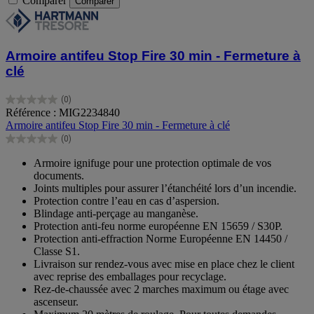
Comparer
Comparer
Armoire antifeu Stop Fire 30 min - Fermeture à
clé
(0)
0.0
Référence : MIG2234840
sur
Armoire antifeu Stop Fire 30 min - Fermeture à clé
5
(0)
étoiles.
0.0
sur
Armoire ignifuge pour une protection optimale de vos
5
documents.
étoiles.
Joints multiples pour assurer l’étanchéité lors d’un incendie.
Protection contre l’eau en cas d’aspersion.
Blindage anti-perçage au manganèse.
Protection anti-feu norme européenne EN 15659 / S30P.
Protection anti-effraction Norme Européenne EN 14450 /
Classe S1.
Livraison sur rendez-vous avec mise en place chez le client
avec reprise des emballages pour recyclage.
Rez-de-chaussée avec 2 marches maximum ou étage avec
ascenseur.