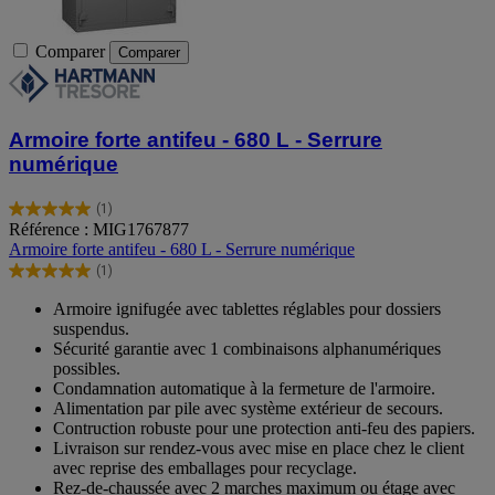
Comparer
Comparer
Armoire forte antifeu - 680 L - Serrure
numérique
(1)
5.0
Référence : MIG1767877
sur
Armoire forte antifeu - 680 L - Serrure numérique
5
(1)
étoiles.
5.0
1
sur
Armoire ignifugée avec tablettes réglables pour dossiers
avis
5
suspendus.
étoiles.
Sécurité garantie avec 1 combinaisons alphanumériques
1
possibles.
avis
Condamnation automatique à la fermeture de l'armoire.
Alimentation par pile avec système extérieur de secours.
Contruction robuste pour une protection anti-feu des papiers.
Livraison sur rendez-vous avec mise en place chez le client
avec reprise des emballages pour recyclage.
Rez-de-chaussée avec 2 marches maximum ou étage avec