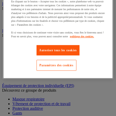
En cliquant sur le bouton « Accepter tous les cookies », notre plateforme web va pouvoir
Rééducation et réadaptation
échanger des cookies avec votre navigateur. Ces informations permettent à notre équipe
Découvrez ce groupe de produits
marketing et à nos partenaires internet de mesurer les performances de notre site, et
d'analyser vos préférences d'achats. Nous pouvons ainsi vous proposer des produits encore
Électrostimulation et ultrason
plus adaptés à vos besoins et de la publicité appropriée/personnalisée. Si vous souhaitez
plus d'informations sur les finalités et choisir vos préférences par type de cookies, cliquez
Rééducation
sur « Paramètres des cookies ».
Bac de rétention et matériel de rétention
Et si vous choisissez de continuer votre visite sans cookies, vous êtes le bienvenu aussi !
Découvrez ce groupe de produits
Pour en savoir plus, vous pouvez aussi consulter notre
politique des cookies.
Support de soutirage pour fûts
Conteneur et bungalow de stockage extérieur
Autoriser tous les cookies
Cabine de stockage pour bouteille de gaz
Bac de laboratoire
Chariot de rétention
Paramètres des cookies
Box de stockage
Bac de rétention
Plate-forme de rétention
Équipement de protection individuelle (EPI)
Découvrez ce groupe de produits
Masque respiratoire
Vêtement de protection et de travail
Protection auditive
Gants