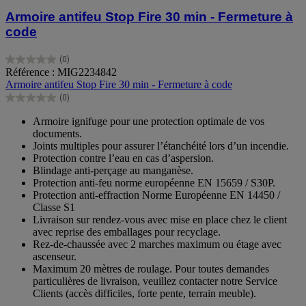
Armoire antifeu Stop Fire 30 min - Fermeture à
code
(0)
0.0
Référence : MIG2234842
sur
Armoire antifeu Stop Fire 30 min - Fermeture à code
5
(0)
étoiles.
0.0
sur
Armoire ignifuge pour une protection optimale de vos
5
documents.
étoiles.
Joints multiples pour assurer l’étanchéité lors d’un incendie.
Protection contre l’eau en cas d’aspersion.
Blindage anti-perçage au manganèse.
Protection anti-feu norme européenne EN 15659 / S30P.
Protection anti-effraction Norme Européenne EN 14450 /
Classe S1
Livraison sur rendez-vous avec mise en place chez le client
avec reprise des emballages pour recyclage.
Rez-de-chaussée avec 2 marches maximum ou étage avec
ascenseur.
Maximum 20 mètres de roulage. Pour toutes demandes
particulières de livraison, veuillez contacter notre Service
Clients (accès difficiles, forte pente, terrain meuble).