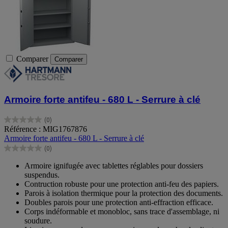
Comparer
Comparer
Armoire forte antifeu - 680 L - Serrure à clé
(0)
0.0
Référence : MIG1767876
sur
Armoire forte antifeu - 680 L - Serrure à clé
5
(0)
étoiles.
0.0
sur
Armoire ignifugée avec tablettes réglables pour dossiers
5
suspendus.
étoiles.
Contruction robuste pour une protection anti-feu des papiers.
Parois à isolation thermique pour la protection des documents.
Doubles parois pour une protection anti-effraction efficace.
Corps indéformable et monobloc, sans trace d'assemblage, ni
soudure.