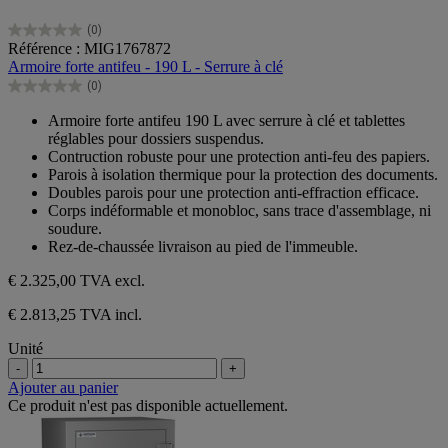
(0)
0.0
Référence : MIG1767872
sur
Armoire forte antifeu - 190 L - Serrure à clé
5
(0)
étoiles.
0.0
sur
Armoire forte antifeu 190 L avec serrure à clé et tablettes
5
réglables pour dossiers suspendus.
étoiles.
Contruction robuste pour une protection anti-feu des papiers.
Parois à isolation thermique pour la protection des documents.
Doubles parois pour une protection anti-effraction efficace.
Corps indéformable et monobloc, sans trace d'assemblage, ni
soudure.
Rez-de-chaussée livraison au pied de l'immeuble.
€ 2.325,00
TVA excl.
€ 2.813,25 TVA incl.
Unité
-
+
Ajouter au panier
Ce produit n'est pas disponible actuellement.