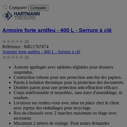
Comparer
Comparer
Armoire forte antifeu - 400 L - Serrure à clé
(0)
0.0
Référence : MIG1767874
sur
Armoire forte antifeu - 400 L - Serrure à clé
5
(0)
étoiles.
0.0
sur
Armoire ignifugée avec tablettes réglables pour dossiers
5
suspendus.
étoiles.
Contruction robuste pour une protection anti-feu des papiers.
Parois à isolation thermique pour la protection des documents.
Doubles parois pour une protection anti-effraction efficace.
Corps indéformable et monobloc, sans trace d'assemblage, ni
soudure.
Livraison sur rendez-vous avec mise en place chez le client
avec reprise des emballages pour recyclage.
Rez-de-chaussée avec 2 marches maximum ou étage avec
ascenseur.
Maximum 2 mètres de roulage. Pour toutes demandes