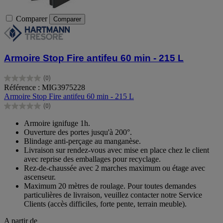
Comparer
Comparer
Armoire Stop Fire antifeu 60 min - 215 L
(0)
0.0
Référence : MIG3975228
sur
Armoire Stop Fire antifeu 60 min - 215 L
5
(0)
étoiles.
0.0
sur
Armoire ignifuge 1h.
5
Ouverture des portes jusqu'à 200°.
étoiles.
Blindage anti-perçage au manganèse.
Livraison sur rendez-vous avec mise en place chez le client
avec reprise des emballages pour recyclage.
Rez-de-chaussée avec 2 marches maximum ou étage avec
ascenseur.
Maximum 20 mètres de roulage. Pour toutes demandes
particulières de livraison, veuillez contacter notre Service
Clients (accès difficiles, forte pente, terrain meuble).
A partir de