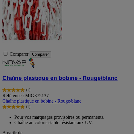
Comparer
Comparer
Chaîne plastique en bobine - Rouge/blanc
(1)
5.0
Référence : MIG375137
sur
Chaîne plastique en bobine - Rouge/blanc
5
(1)
étoiles.
5.0
1
sur
Pour vos marquages provisoires ou permanents.
avis
5
Chaîne au coloris stable résistant aux UV.
étoiles.
1
A partir de