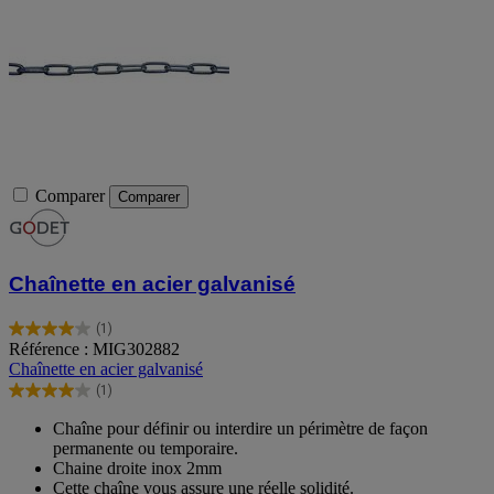
Comparer
Comparer
Chaînette en acier galvanisé
(1)
4.0
Référence : MIG302882
sur
Chaînette en acier galvanisé
5
(1)
étoiles.
4.0
1
sur
Chaîne pour définir ou interdire un périmètre de façon
avis
5
permanente ou temporaire.
étoiles.
Chaine droite inox 2mm
1
Cette chaîne vous assure une réelle solidité.