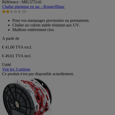
Référence : MIG375141
sur
Chaîne plastique en sac - Rouge/Blanc
5
(1)
étoiles.
2.0
1
sur
Pour vos marquages provisoires ou permanents.
avis
5
Chaîne au coloris stable résistant aux UV.
étoiles.
Maillons entièrement clos.
1
avis
A partir de
€ 41,00
TVA excl.
€ 49,61 TVA incl.
Unité
Voir les 3 options
Ce produit n'est pas disponible actuellement.