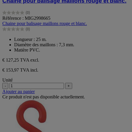
Chaine pour balisage maillons rouge et blanc.
(0)
0.0
Référence : MIG2998665
sur
Chaine pour balisage maillons rouge et blanc.
5
(0)
étoiles.
0.0
sur
Longueur : 25 m.
5
Diamètre des maillons : 7,3 mm.
étoiles.
Matière PVC.
€ 127,25
TVA excl.
€ 153,97 TVA incl.
Unité
-
+
Ajouter au panier
Ce produit n'est pas disponible actuellement.