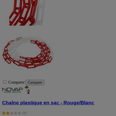
Comparer
Comparer
Chaîne plastique en sac - Rouge/Blanc
(1)
2.0