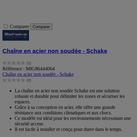
Comparer
Comparer
Chaîne en acier non soudée - Schake
(0)
0.0
Référence : MIG86444064
sur
Chaîne en acier non soudée - Schake
5
(0)
étoiles.
0.0
sur
La chaîne en acier non soudée Schake est une solution
5
robuste et durable pour délimiter les zones et sécuriser les
étoiles.
espaces.
Grâce à sa conception en acier, elle offre une grande
résistance aux conditions climatiques et aux chocs.
Ce modèle est idéal pour les environnements nécessitant une
sécurité accrue.
Il est facile à installer et conçu pour durer dans le temps.