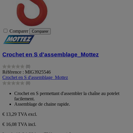
Comparer
Comparer
Crochet en S d'assemblage_Mottez
(0)
0.0
Référence : MIG3925546
sur
Crochet en S d'assemblage_Mottez
5
(0)
étoiles.
0.0
sur
Crochet en S permettant d'assembler la chaîne au potelet
5
facilement.
étoiles.
Assemblage de chaine rapide.
€ 13,29
TVA excl.
€ 16,08 TVA incl.