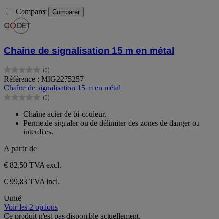
Comparer
Comparer
Chaîne de signalisation 15 m en métal
(0)
0.0
Référence : MIG2275257
sur
Chaîne de signalisation 15 m en métal
5
(0)
étoiles.
0.0
sur
Chaîne acier de bi-couleur.
5
Permetde signaler ou de délimiter des zones de danger ou
étoiles.
interdites.
A partir de
€ 82,50
TVA excl.
€ 99,83 TVA incl.
Unité
Voir les 2 options
Ce produit n'est pas disponible actuellement.