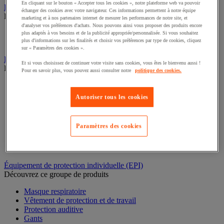
En cliquant sur le bouton « Accepter tous les cookies », notre plateforme web va pouvoir
Rééducation et réadaptation
échanger des cookies avec votre navigateur. Ces informations permettent à notre équipe
Découvrez ce groupe de produits
marketing et à nos partenaires internet de mesurer les performances de notre site, et
d'analyser vos préférences d'achats. Nous pouvons ainsi vous proposer des produits encore
Électrostimulation et ultrason
plus adaptés à vos besoins et de la publicité appropriée/personnalisée. Si vous souhaitez
plus d'informations sur les finalités et choisir vos préférences par type de cookies, cliquez
Rééducation
sur « Paramètres des cookies ».
Bac de rétention et matériel de rétention
Et si vous choisissez de continuer votre visite sans cookies, vous êtes le bienvenu aussi !
Découvrez ce groupe de produits
Pour en savoir plus, vous pouvez aussi consulter notre
politique des cookies.
Support de soutirage pour fûts
Conteneur et bungalow de stockage extérieur
Autoriser tous les cookies
Cabine de stockage pour bouteille de gaz
Bac de laboratoire
Chariot de rétention
Paramètres des cookies
Box de stockage
Bac de rétention
Plate-forme de rétention
Équipement de protection individuelle (EPI)
Découvrez ce groupe de produits
Masque respiratoire
Vêtement de protection et de travail
Protection auditive
Gants