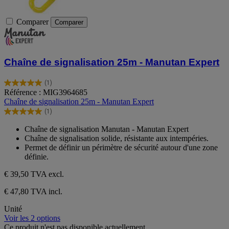
Comparer
Comparer
Chaîne de signalisation 25m - Manutan Expert
(1)
5.0
Référence : MIG3964685
sur
Chaîne de signalisation 25m - Manutan Expert
5
(1)
étoiles.
5.0
1
sur
Chaîne de signalisation Manutan - Manutan Expert
avis
5
Chaîne de signalisation solide, résistante aux intempéries.
étoiles.
Permet de définir un périmètre de sécurité autour d'une zone
1
définie.
avis
€ 39,50
TVA excl.
€ 47,80 TVA incl.
Unité
Voir les 2 options
Ce produit n'est pas disponible actuellement.