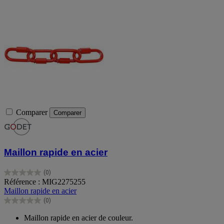
Comparer
Comparer
Maillon rapide en acier
(0)
0.0
Référence : MIG2275255
sur
Maillon rapide en acier
5
(0)
étoiles.
0.0
sur
Maillon rapide en acier de couleur.
5