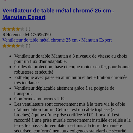
Ventilateur de table métal chromé 25 cm -
Manutan Expert
(1)
4.0
Référence : MIG3696059
sur
Ventilateur de table métal chromé 25 cm - Manutan Expert
5
(1)
étoiles.
4.0
1
sur
Ventilateur de table Manutan à 3 niveaux de vitesse au choix
avis
5
pour un flux d'air adaptable.
étoiles.
Grilles de protection, base et coque moteur en fer, pour bonne
1
robustesse et sécurité.
avis
Esthétique avec pales en aluminium et belle finition chromée
très tendance.
Ventilateur déplaçable aisément grâce à sa poignée de
transport.
Conforme aux normes UE.
Les ventilateurs sont correctement mis à la terre via le câble
d’alimentation fourni. Celui-ci est un câble triphasé (3
broches) équipé d’une prise certifiée VDE. Lorsqu’il est
raccordé à une prise murale correctement installée et reliée à la
terre, le châssis du ventilateur est mis à la terre de manière
sécurisée, conformément aux exigences standard de sécurité