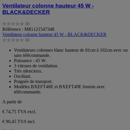
Ventilateur colonne hauteur 45 W -
BLACK&DECKER
(0)
0.0
Référence : MIG121547348
sur
Ventilateur colonne hauteur 45 W - BLACK&DECKER
5
(0)
étoiles.
0.0
sur
Ventilateurs colonnes blanc hauteur de 81cm à 102cm avec ou
5
sans télécommande.
étoiles.
Puissance : 45 W.
3 vitesses de ventilation.
Très silencieux.
Oscillant.
Poignée de transport.
Modèles BXEFT48E et BXEFT49E fournis avec
télécommande.
A partir de
€ 74,75
TVA excl.
€ 90,45 TVA incl.