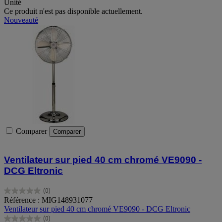
Unité
Ce produit n'est pas disponible actuellement.
Nouveauté
Comparer
Comparer
Ventilateur sur pied 40 cm chromé VE9090 -
DCG Eltronic
(0)
0.0
Référence : MIG148931077
sur
Ventilateur sur pied 40 cm chromé VE9090 - DCG Eltronic
5
(0)
étoiles.