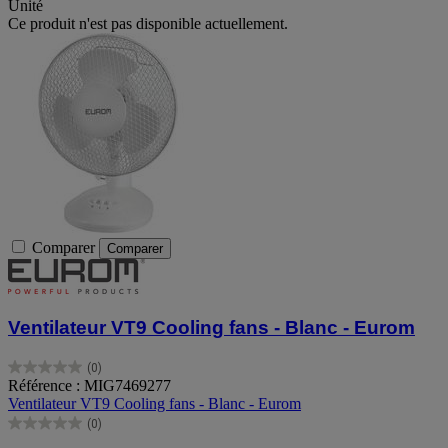
Unité
Ce produit n'est pas disponible actuellement.
Comparer
Comparer
Ventilateur VT9 Cooling fans - Blanc - Eurom
(0)
0.0
Référence : MIG7469277
sur
Ventilateur VT9 Cooling fans - Blanc - Eurom
5
(0)
étoiles.
0.0