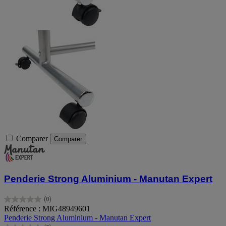
Comparer
Comparer
Penderie Strong Aluminium - Manutan Expert
(0)
0.0
Référence : MIG48949601
sur
Penderie Strong Aluminium - Manutan Expert
5