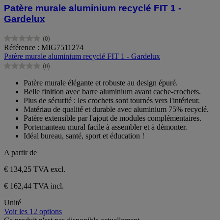
Patère murale aluminium recyclé FIT 1 -
Gardelux
(0)
0.0
Référence : MIG7511274
sur
Patère murale aluminium recyclé FIT 1 - Gardelux
5
(0)
étoiles.
0.0
sur
Patère murale élégante et robuste au design épuré.
5
Belle finition avec barre aluminium avant cache-crochets.
étoiles.
Plus de sécurité : les crochets sont tournés vers l'intérieur.
Matériau de qualité et durable avec aluminium 75% recyclé.
Patère extensible par l'ajout de modules complémentaires.
Portemanteau mural facile à assembler et à démonter.
Idéal bureau, santé, sport et éducation !
A partir de
€ 134,25
TVA excl.
€ 162,44 TVA incl.
Unité
Voir les 12 options