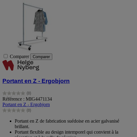
Comparer
Comparer
Portant en Z - Ergobjorn
(0)
0.0
Référence : MIG4471134
sur
Portant en Z - Ergobjorn
5
(0)
étoiles.
0.0
sur
Portant en Z de fabrication suédoise en acier galvanisé
5
brillant.
étoiles.
Portant flexible au design intemporel qui convient à la