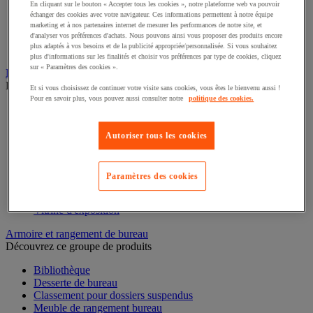
En cliquant sur le bouton « Accepter tous les cookies », notre plateforme web va pouvoir
Petites fournitures
échanger des cookies avec votre navigateur. Ces informations permettent à notre équipe
Papier, fiche Bristol et carte de visite
marketing et à nos partenaires internet de mesurer les performances de notre site, et
Cahier, bloc et Post-it®
d'analyser vos préférences d'achats. Nous pouvons ainsi vous proposer des produits encore
plus adaptés à vos besoins et de la publicité appropriée/personnalisée. Si vous souhaitez
Écriture
plus d'informations sur les finalités et choisir vos préférences par type de cookies, cliquez
sur « Paramètres des cookies ».
Décoration
Découvrez ce groupe de produits
Et si vous choisissez de continuer votre visite sans cookies, vous êtes le bienvenu aussi !
Pour en savoir plus, vous pouvez aussi consulter notre
politique des cookies.
Boule de Noël
Sapin de Noël
Décoration de fêtes
Autoriser tous les cookies
Horloge
Plante artificielle pour bureau
Carte géographique
Paramètres des cookies
Cadre et système de fixation
Film adhésif pour vitre
Vitrine d'exposition
Armoire et rangement de bureau
Découvrez ce groupe de produits
Bibliothèque
Desserte de bureau
Classement pour dossiers suspendus
Meuble de rangement bureau