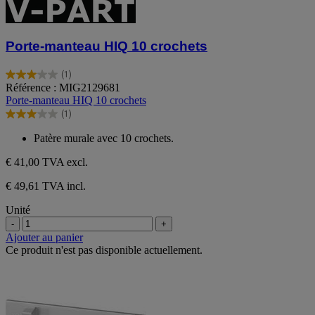
Porte-manteau HIQ 10 crochets
(1)
3.0
Référence : MIG2129681
sur
Porte-manteau HIQ 10 crochets
5
(1)
étoiles.
3.0
1
sur
Patère murale avec 10 crochets.
avis
5
étoiles.
€ 41,00
TVA excl.
1
avis
€ 49,61 TVA incl.
Unité
-
+
Ajouter au panier
Ce produit n'est pas disponible actuellement.