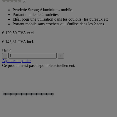
(0)
étoiles.
0.0
sur
Penderie Strong Aluminium- mobile.
5
Portant munie de 4 roulettes.
étoiles.
Idéal pour une utilisation dans les couloirs- les bureaux etc.
Portant mobile sans crochets qui s'utilise dans les 2 sens.
€ 120,50
TVA excl.
€ 145,81 TVA incl.
Unité
-
+
Ajouter au panier
Ce produit n'est pas disponible actuellement.