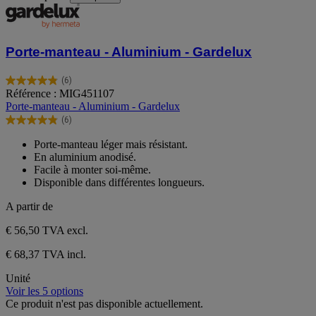
Porte-manteau - Aluminium - Gardelux
(6)
4.8
Référence : MIG451107
sur
Porte-manteau - Aluminium - Gardelux
5
(6)
étoiles.
4.8
6
sur
Porte-manteau léger mais résistant.
avis
5
En aluminium anodisé.
étoiles.
Facile à monter soi-même.
6
Disponible dans différentes longueurs.
avis
A partir de
€ 56,50
TVA excl.
€ 68,37 TVA incl.
Unité
Voir les 5 options
Ce produit n'est pas disponible actuellement.