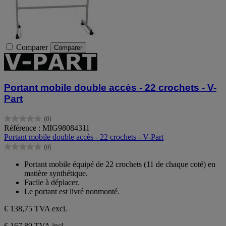
Comparer
Comparer
Portant mobile double accès - 22 crochets - V-
Part
(0)
0.0
Référence : MIG98084311
sur
Portant mobile double accès - 22 crochets - V-Part
5
(0)
étoiles.
0.0
sur
Portant mobile équipé de 22 crochets (11 de chaque coté) en
5
matière synthétique.
étoiles.
Facile à déplacer.
Le portant est livré nonmonté.
€ 138,75
TVA excl.
€ 167,89 TVA incl.