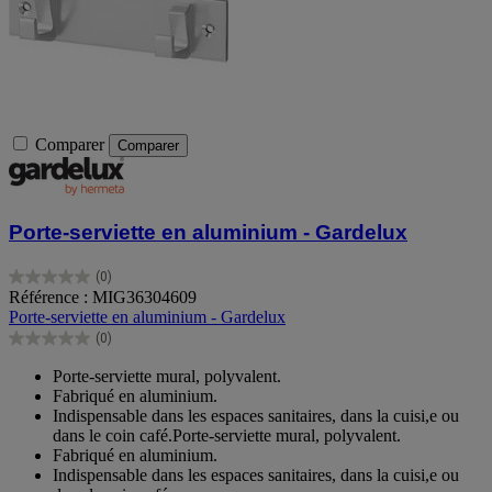
Comparer
Comparer
Porte-serviette en aluminium - Gardelux
(0)
0.0
Référence : MIG36304609
sur
Porte-serviette en aluminium - Gardelux
5
(0)
étoiles.
0.0
sur
Porte-serviette mural, polyvalent.
5
Fabriqué en aluminium.
étoiles.
Indispensable dans les espaces sanitaires, dans la cuisi,e ou
dans le coin café.Porte-serviette mural, polyvalent.
Fabriqué en aluminium.
Indispensable dans les espaces sanitaires, dans la cuisi,e ou