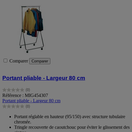
Comparer
Comparer
Portant pliable - Largeur 80 cm
(0)
0.0
Référence : MIG454307
sur
Portant pliable - Largeur 80 cm
5
(0)
étoiles.
0.0
sur
Portant réglable en hauteur (95/150) avec structure tubulaire
5
chromée.
étoiles.
Tringle recouverte de caoutchouc pour éviter le glissement des