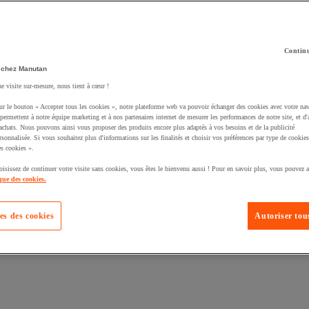
Continu
 chez Manutan
té un produit à votre panier :
ne visite sur-mesure, nous tient à cœur !
ur le bouton « Accepter tous les cookies », notre plateforme web va pouvoir échanger des cookies avec votre nav
permettent à notre équipe marketing et à nos partenaires internet de mesurer les performances de notre site, et d'
'achats. Nous pouvons ainsi vous proposer des produits encore plus adaptés à vos besoins et de la publicité
rsonnalisée. Si vous souhaitez plus d'informations sur les finalités et choisir vos préférences par type de cookies
s cookies ».
oisissez de continuer votre visite sans cookies, vous êtes le bienvenu aussi ! Pour en savoir plus, vous pouvez a
que des cookies.
es des cookies
Autoriser tous