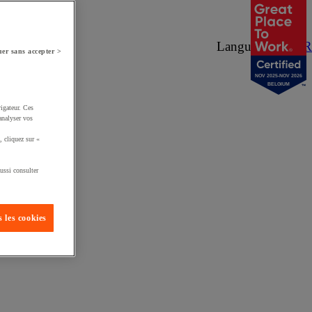
Langue :
NL
/
FR
er sans accepter >
NOV 2025-NOV 2026
BELGIUM
igateur. Ces
analyser vos
, cliquez sur «
ussi consulter
 les cookies