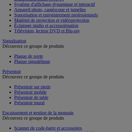
Système d'affichage dynamique et interactif
Appareil photo, caméscope et jumelles
Sonorisation et enregistrement professionnels
Matériel de projection et vidéoprojection
Éclairage studio et accessoirisation
Télévision, lecteur DVD et Blu-ray
Signalisation
Découvrez ce groupe de produits
Plaque de porte
Plaque signalétique
Présentoir
Découvrez ce groupe de produits
Présentoir sur pieds
Présentoir mobile
Présentoir de table
Présentoir mural
Encaissement et gestion de la monnaie
Découvrez ce groupe de produits
Scanner de code-barre et accessoires