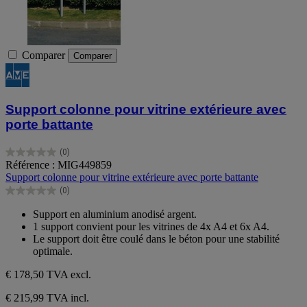
Comparer
Comparer
Support colonne pour vitrine extérieure avec
porte battante
(0)
0.0
Référence : MIG449859
sur
Support colonne pour vitrine extérieure avec porte battante
5
(0)
étoiles.
0.0
sur
Support en aluminium anodisé argent.
5
1 support convient pour les vitrines de 4x A4 et 6x A4.
étoiles.
Le support doit être coulé dans le béton pour une stabilité
optimale.
€ 178,50
TVA excl.
€ 215,99 TVA incl.