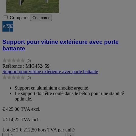
Comparer
Comparer
Support pour vitrine extérieure avec porte
battante
(0)
0.0
Référence : MIG452459
sur
Support pour vitrine extérieure avec porte battante
5
(0)
étoiles.
0.0
sur
Support en aluminium anodisé argenté
5
Le support doit être coulé dans le béton pour une stabilité
étoiles.
optimale.
€ 425,00
TVA excl.
€ 514,25 TVA incl.
Lot de 2
€ 212,50 hors TVA par unité
-
+