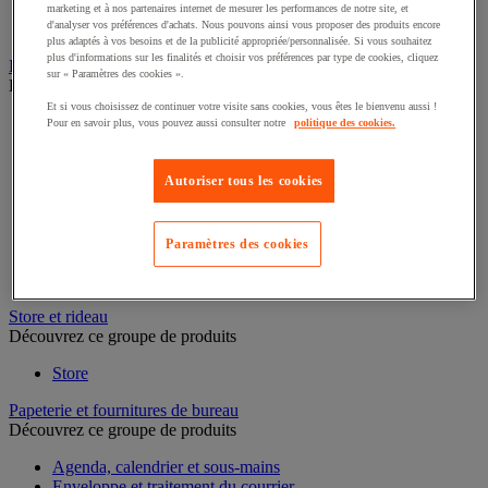
Boîte à monnaie
marketing et à nos partenaires internet de mesurer les performances de notre site, et
d'analyser vos préférences d'achats. Nous pouvons ainsi vous proposer des produits encore
Monnaie et compteuse-trieuse
plus adaptés à vos besoins et de la publicité appropriée/personnalisée. Si vous souhaitez
plus d'informations sur les finalités et choisir vos préférences par type de cookies, cliquez
Informatique et multimédia
sur « Paramètres des cookies ».
Découvrez ce groupe de produits
Et si vous choisissez de continuer votre visite sans cookies, vous êtes le bienvenu aussi !
Accessoires PC, ordinateur portable et tablette
Pour en savoir plus, vous pouvez aussi consulter notre
politique des cookies.
Connectique informatique
Bagagerie informatique
Stockage de données
Autoriser tous les cookies
Périphérique informatique
Matériel et câblage réseau
Imprimante, imprimante 3D et scanner
Paramètres des cookies
Matériel informatique reconditionné
Support écran, PC et tablette
Store et rideau
Découvrez ce groupe de produits
Store
Papeterie et fournitures de bureau
Découvrez ce groupe de produits
Agenda, calendrier et sous-mains
Enveloppe et traitement du courrier