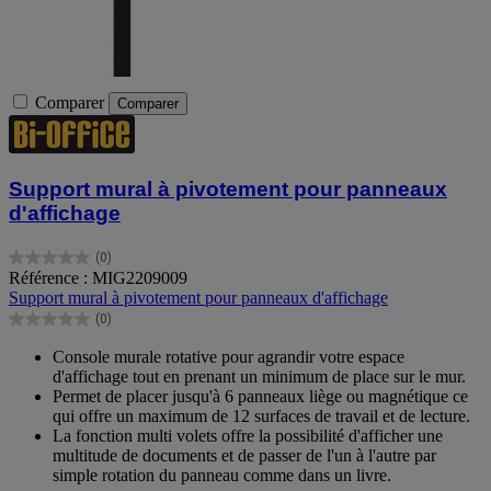
Comparer
Comparer
Support mural à pivotement pour panneaux
d'affichage
(0)
0.0
Référence : MIG2209009
sur
Support mural à pivotement pour panneaux d'affichage
5
(0)
étoiles.
0.0
sur
Console murale rotative pour agrandir votre espace
5
d'affichage tout en prenant un minimum de place sur le mur.
étoiles.
Permet de placer jusqu'à 6 panneaux liège ou magnétique ce
qui offre un maximum de 12 surfaces de travail et de lecture.
La fonction multi volets offre la possibilité d'afficher une
multitude de documents et de passer de l'un à l'autre par
simple rotation du panneau comme dans un livre.