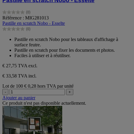
Pastille en scratch Nobo - Esselte
(0)
0.0
Référence : MIG281013
sur
Pastille en scratch Nobo - Esselte
5
(0)
étoiles.
0.0
sur
Pastille en scratch Nobo pour les tableaux d'affichage à
5
surface feutre.
étoiles.
Pastille en scratch pour fixer les documents et photos.
Faciles à utiliser et à réutiliser.
€ 27,75
TVA excl.
€ 33,58 TVA incl.
Lot de 100
€ 0,28 hors TVA par unité
-
+
Ajouter au panier
Ce produit n'est pas disponible actuellement.