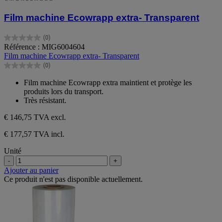
Film machine Ecowrapp extra- Transparent
(0)
0.0
Référence : MIG6004604
sur
Film machine Ecowrapp extra- Transparent
5
(0)
étoiles.
0.0
sur
Film machine Ecowrapp extra maintient et protège les
5
produits lors du transport.
étoiles.
Très résistant.
€ 146,75
TVA excl.
€ 177,57 TVA incl.
Unité
-
+
Ajouter au panier
Ce produit n'est pas disponible actuellement.