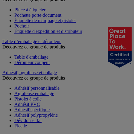
Pince à étiqueter
Pochette porte-document
Étiquette de marquage et pistolet
Pochoir
Étiquette d'expédition et distributeur
Table d’emballage et dérouleur
Découvrez ce groupe de produits
Table d'emballage
NOV 2025-NOV 2026
Dérouleur coupeur
BELGIUM
Adhésif, agrafeuse et collage
Découvrez ce groupe de produits
Adhésif personnalisable
Agrafeuse emballage
Pistolet à colle
Adhésif PVC
Adhésif spécifique
Adhésif polypropylène
Dévidoir et kit
Ficelle