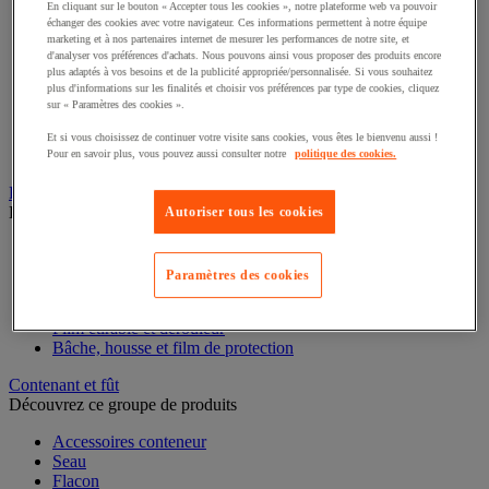
En cliquant sur le bouton « Accepter tous les cookies », notre plateforme web va pouvoir
Papier de protection
échanger des cookies avec votre navigateur. Ces informations permettent à notre équipe
Cornière, coin et gaine de protection
marketing et à nos partenaires internet de mesurer les performances de notre site, et
Coussin de calage
d'analyser vos préférences d'achats. Nous pouvons ainsi vous proposer des produits encore
plus adaptés à vos besoins et de la publicité appropriée/personnalisée. Si vous souhaitez
Film à bulles et film mousse
plus d'informations sur les finalités et choisir vos préférences par type de cookies, cliquez
Sachet plastique
sur « Paramètres des cookies ».
Plot et plaque en mousse
Couverture de déménagement
Et si vous choisissez de continuer votre visite sans cookies, vous êtes le bienvenu aussi !
Particulaire de calage
Pour en savoir plus, vous pouvez aussi consulter notre
politique des cookies.
Film étirable, palette et caisse-palette
Découvrez ce groupe de produits
Autoriser tous les cookies
Accessoires de palettisation
Housse rétractable et pistolet
Paramètres des cookies
Palette
Caisse-palette
Film étirable et dérouleur
Bâche, housse et film de protection
Contenant et fût
Découvrez ce groupe de produits
Accessoires conteneur
Seau
Flacon