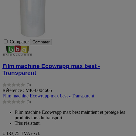
Comparer
Comparer
Film machine Ecowrapp max best -
Transparent
(0)
0.0
Référence : MIG6004605
sur
Film machine Ecowrapp max best - Transparent
5
(0)
étoiles.
0.0
sur
Film machine Ecowrapp max best maintient et protège les
5
produits lors du transport.
étoiles.
Très résistant.
€ 133,75
TVA excl.