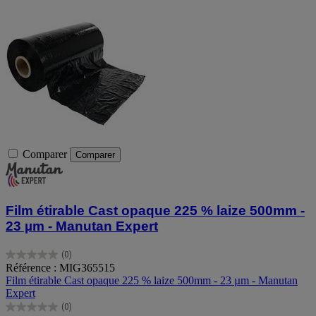
Comparer
Comparer
Film étirable Cast opaque 225 % laize 500mm -
23 µm - Manutan Expert
(0)
0.0
Référence : MIG365515
sur
Film étirable Cast opaque 225 % laize 500mm - 23 µm - Manutan
5
Expert
étoiles.
(0)
0.0