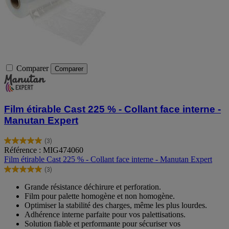
Comparer
Comparer
Film étirable Cast 225 % - Collant face interne -
Manutan Expert
(3)
5.0
Référence : MIG474060
sur
Film étirable Cast 225 % - Collant face interne - Manutan Expert
5
(3)
étoiles.
5.0
3
sur
Grande résistance déchirure et perforation.
avis
5
Film pour palette homogène et non homogène.
étoiles.
Optimiser la stabilité des charges, même les plus lourdes.
3
Adhérence interne parfaite pour vos palettisations.
avis
Solution fiable et performante pour sécuriser vos