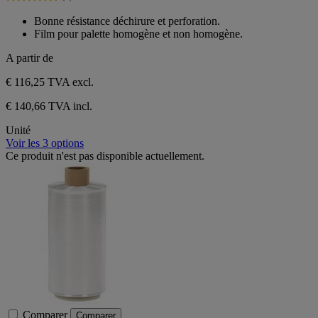
étoiles.
5.0
2
sur
Bonne résistance déchirure et perforation.
avis
5
Film pour palette homogène et non homogène.
étoiles.
2
A partir de
avis
€ 116,25
TVA excl.
€ 140,66 TVA incl.
Unité
Voir les 3 options
Ce produit n'est pas disponible actuellement.
Comparer
Comparer