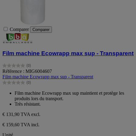
Comparer
Comparer
Film machine Ecowrapp max sup - Transparent
(0)
0.0
Référence : MIG6004607
sur
Film machine Ecowrapp max sup - Transparent
5
(0)
étoiles.
0.0
sur
Film machine Ecowrapp max sup maintient et protège les
5
produits lors du transport.
étoiles.
Très résistant.
€ 131,90
TVA excl.
€ 159,60 TVA incl.
Unité