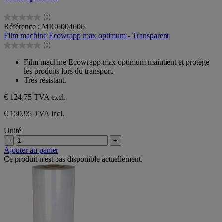
(0)
0.0
Référence : MIG6004606
sur
Film machine Ecowrapp max optimum - Transparent
5
(0)
étoiles.
0.0
sur
Film machine Ecowrapp max optimum maintient et protège
5
les produits lors du transport.
étoiles.
Très résistant.
€ 124,75
TVA excl.
€ 150,95 TVA incl.
Unité
-
+
Ajouter au panier
Ce produit n'est pas disponible actuellement.