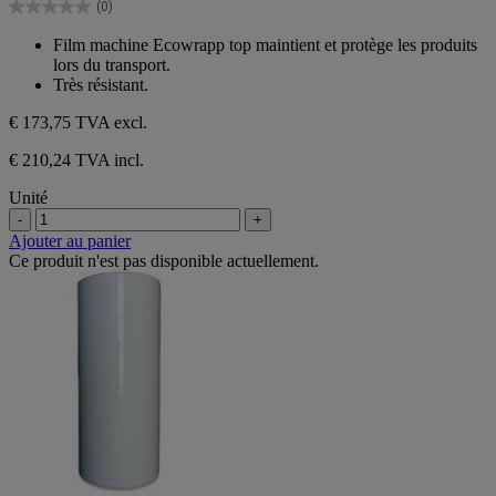
(0)
étoiles.
0.0
sur
Film machine Ecowrapp top maintient et protège les produits
5
lors du transport.
étoiles.
Très résistant.
€ 173,75
TVA excl.
€ 210,24 TVA incl.
Unité
-
+
Ajouter au panier
Ce produit n'est pas disponible actuellement.