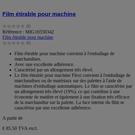
Film étirable pour machine
(0)
0.0
Référence : MIG16550342
sur
Film étirable pour machine
5
(0)
étoiles.
0.0
sur
Film étirable pour machine convient à l'emballage de
5
marchandises.
étoiles.
Avec une excellente adhérence.
Caractérisé par un allongement très élevé.
Le film étirable pour machine Flexi convient à l'emballage de
marchandises ou de matériaux sur des palettes à l'aide de
machines d'emballage automatiques. Le film se caractérise par
un allongement très élevé (19%), ce qui contribue à une
économie de matière et également à une fixation très efficace
de la marchandise sur la palette. La face interne du film se
caractérise par une excellente adhérence.
A partir de
€ 85,50
TVA excl.