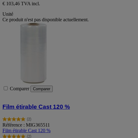
€ 103,46 TVA incl.
Unité
Ce produit n'est pas disponible actuellement.
Comparer
Comparer
Film étirable Cast 120 %
(2)
5.0
Référence : MIG365511
sur
Film étirable Cast 120 %
5
(2)