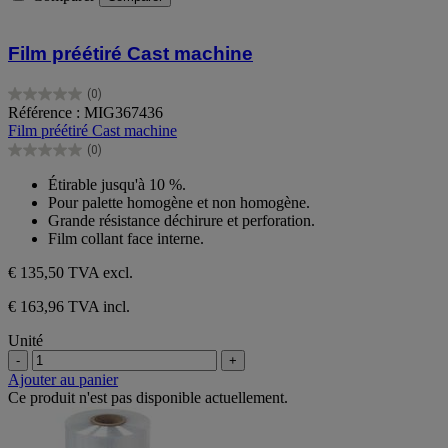
Film préétiré Cast machine
(0)
0.0
Référence : MIG367436
sur
Film préétiré Cast machine
5
(0)
étoiles.
0.0
sur
Étirable jusqu'à 10 %.
5
Pour palette homogène et non homogène.
étoiles.
Grande résistance déchirure et perforation.
Film collant face interne.
€ 135,50
TVA excl.
€ 163,96 TVA incl.
Unité
-
+
Ajouter au panier
Ce produit n'est pas disponible actuellement.