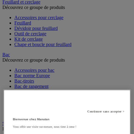
Feuillard et cerclage
Découvrez ce groupe de produits
Accessoires pour cerclage
Feuillard
Dévidoir pour feuillard
Outil de cerclage
Kit de cerclage
Chape et boucle pour feuillard
Bac
Découvrez ce groupe de produits
Accessoires pour bac
Bac norme Europe
Bac-tiroirs
Bac de rangement
Rangement pour bacs
Bac à bec
Bac gerbable
Bac de transport
Continuer sans accepter >
Bac pliant
Bienvenue chez Manutan
Sachet, film bulle et calage
Vous offrir une visite sur-mesure, nous tient à cœur !
Découvrez ce groupe de produits