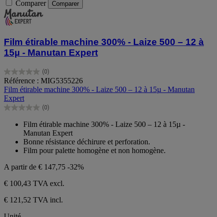
Comparer
Comparer
Film étirable machine 300% - Laize 500 – 12 à
15µ - Manutan Expert
(0)
0.0
Référence : MIG5355226
sur
Film étirable machine 300% - Laize 500 – 12 à 15µ - Manutan
5
Expert
étoiles.
(0)
0.0
sur
Film étirable machine 300% - Laize 500 – 12 à 15µ -
5
Manutan Expert
étoiles.
Bonne résistance déchirure et perforation.
Film pour palette homogène et non homogène.
A partir de
€ 147,75
-32%
€ 100,43
TVA excl.
€ 121,52 TVA incl.
Unité