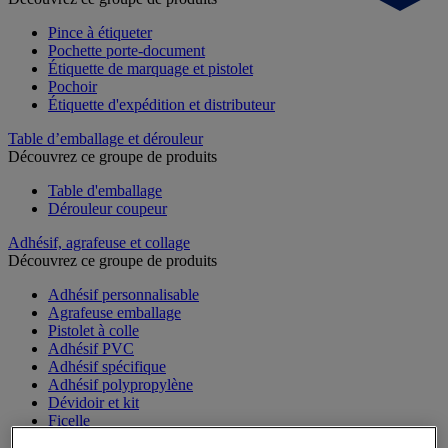
Pince à étiqueter
Pochette porte-document
Étiquette de marquage et pistolet
Pochoir
Étiquette d'expédition et distributeur
Table d’emballage et dérouleur
Découvrez ce groupe de produits
Table d'emballage
Dérouleur coupeur
Adhésif, agrafeuse et collage
Découvrez ce groupe de produits
Adhésif personnalisable
Agrafeuse emballage
Pistolet à colle
Adhésif PVC
Adhésif spécifique
Adhésif polypropylène
Dévidoir et kit
Ficelle