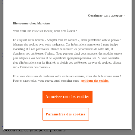
Feuillard et cerclage
Découvrez ce groupe de produits
Continuer sans accepter >
Accessoires pour cerclage
Feuillard
Bienvenue chez Manutan
Dévidoir pour feuillard
Vous offrir une visite sur-mesure, nous tient à cœur !
Outil de cerclage
Kit de cerclage
En cliquant sur le bouton « Accepter tous les cookies », notre plateforme web va pouvoir
Chape et boucle pour feuillard
échanger des cookies avec votre navigateur. Ces informations permettent à notre équipe
marketing et à nos partenaires internet de mesurer les performances de notre site, et
d'analyser vos préférences d'achats. Nous pouvons ainsi vous proposer des produits encore
Bac
plus adaptés à vos besoins et de la publicité appropriée/personnalisée. Si vous souhaitez
Découvrez ce groupe de produits
plus d'informations sur les finalités et choisir vos préférences par type de cookies, cliquez
sur « Paramètres des cookies ».
Accessoires pour bac
Bac norme Europe
Et si vous choisissez de continuer votre visite sans cookies, vous êtes le bienvenu aussi !
Pour en savoir plus, vous pouvez aussi consulter notre
politique des cookies.
Bac-tiroirs
Bac de rangement
Rangement pour bacs
Autoriser tous les cookies
Bac à bec
Bac gerbable
Bac de transport
Bac pliant
Paramètres des cookies
Sachet, film bulle et calage
Découvrez ce groupe de produits