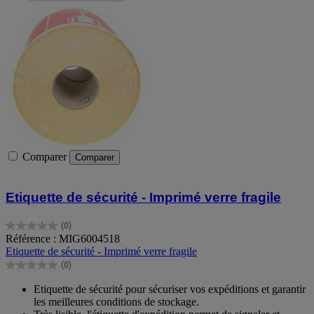
Comparer
Comparer
Etiquette de sécurité - Imprimé verre fragile
(0)
0.0
Référence : MIG6004518
sur
Etiquette de sécurité - Imprimé verre fragile
5
(0)
étoiles.
0.0
sur
Etiquette de sécurité pour sécuriser vos expéditions et garantir
5
les meilleures conditions de stockage.
étoiles.