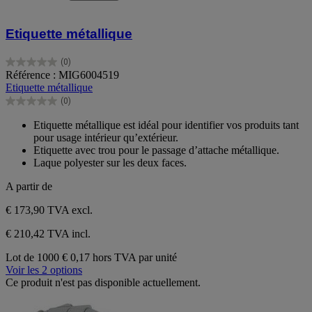
Etiquette métallique
(0)
0.0
Référence : MIG6004519
sur
Etiquette métallique
5
(0)
étoiles.
0.0
sur
Etiquette métallique est idéal pour identifier vos produits tant
5
pour usage intérieur qu’extérieur.
étoiles.
Etiquette avec trou pour le passage d’attache métallique.
Laque polyester sur les deux faces.
A partir de
€ 173,90
TVA excl.
€ 210,42 TVA incl.
Lot de 1000
€ 0,17 hors TVA par unité
Voir les 2 options
Ce produit n'est pas disponible actuellement.