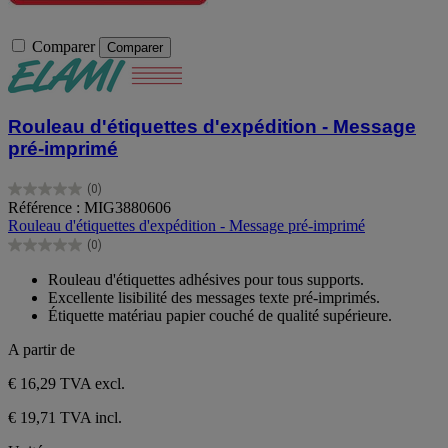
Comparer
Comparer
Rouleau d'étiquettes d'expédition - Message
pré-imprimé
(0)
0.0
Référence : MIG3880606
sur
Rouleau d'étiquettes d'expédition - Message pré-imprimé
5
(0)
étoiles.
0.0
sur
Rouleau d'étiquettes adhésives pour tous supports.
5
Excellente lisibilité des messages texte pré-imprimés.
étoiles.
Étiquette matériau papier couché de qualité supérieure.
A partir de
€ 16,29
TVA excl.
€ 19,71 TVA incl.