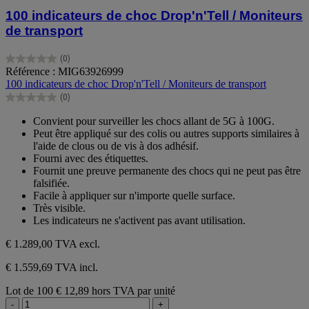
100 indicateurs de choc Drop'n'Tell / Moniteurs
de transport
(0)
0.0
Référence : MIG63926999
sur
100 indicateurs de choc Drop'n'Tell / Moniteurs de transport
5
(0)
étoiles.
0.0
sur
Convient pour surveiller les chocs allant de 5G à 100G.
5
Peut être appliqué sur des colis ou autres supports similaires à
étoiles.
l'aide de clous ou de vis à dos adhésif.
Fourni avec des étiquettes.
Fournit une preuve permanente des chocs qui ne peut pas être
falsifiée.
Facile à appliquer sur n'importe quelle surface.
Très visible.
Les indicateurs ne s'activent pas avant utilisation.
€ 1.289,00
TVA excl.
€ 1.559,69 TVA incl.
Lot de 100
€ 12,89 hors TVA par unité
-
+