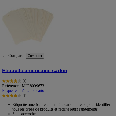
Comparer
Comparer
Etiquette américaine carton
(1)
4.0
Référence : MIG8099673
sur
Etiquette américaine carton
5
(1)
étoiles.
4.0
1
sur
Etiquette américaine en matière carton, idéale pour identifier
avis
5
tous les types de produits et facilite leurs rangements.
étoiles.
Sans accroche.