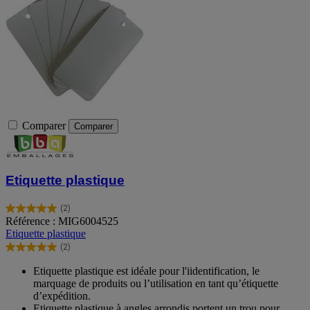
Comparer
Comparer
Etiquette plastique
(2)
5.0
Référence : MIG6004525
sur
Etiquette plastique
5
(2)
étoiles.
5.0
2
sur
Etiquette plastique est idéale pour l'iidentification, le
avis
5
marquage de produits ou l’utilisation en tant qu’étiquette
étoiles.
d’expédition.
2
Etiquette plastique à angles arrondis portent un trou pour