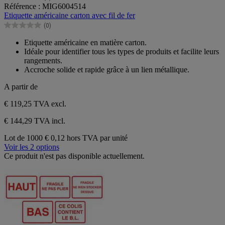
0.0
Référence : MIG6004514
sur
Etiquette américaine carton avec fil de fer
5
(0)
étoiles.
0.0
sur
Etiquette américaine en matière carton.
5
Idéale pour identifier tous les types de produits et facilite leurs
étoiles.
rangements.
Accroche solide et rapide grâce à un lien métallique.
A partir de
€ 119,25
TVA excl.
€ 144,29 TVA incl.
Lot de 1000
€ 0,12 hors TVA par unité
Voir les 2 options
Ce produit n'est pas disponible actuellement.