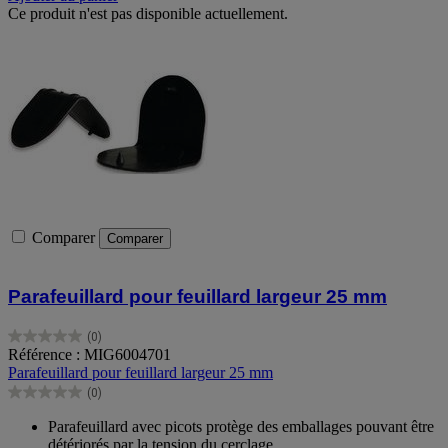
Ce produit n'est pas disponible actuellement.
Comparer
Comparer
Parafeuillard pour feuillard largeur 25 mm
(0)
0.0
Référence : MIG6004701
sur
Parafeuillard pour feuillard largeur 25 mm
5
(0)
étoiles.
0.0
sur
Parafeuillard avec picots protège des emballages pouvant être
5
détériorés par la tension du cerclage.