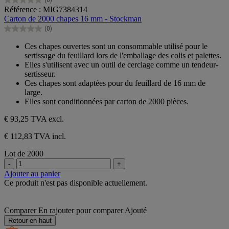
0.0
Référence : MIG7384314
sur
Carton de 2000 chapes 16 mm - Stockman
5
(0)
étoiles.
0.0
sur
Ces chapes ouvertes sont un consommable utilisé pour le
5
sertissage du feuillard lors de l'emballage des colis et palettes.
étoiles.
Elles s'utilisent avec un outil de cerclage comme un tendeur-
sertisseur.
Ces chapes sont adaptées pour du feuillard de 16 mm de
large.
Elles sont conditionnées par carton de 2000 pièces.
€ 93,25
TVA excl.
€ 112,83 TVA incl.
Lot de 2000
-
+
Ajouter au panier
Ce produit n'est pas disponible actuellement.
Comparer
En rajouter pour comparer
Ajouté
Retour en haut