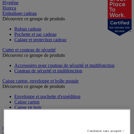
Hygiène
Horeca
Emballage cadeau
Découvrez ce groupe de produits
Ruban cadeau
NOV 2025-NOV 2026
BELGIUM
Pochette et sac cadeau
Calage et protection cadeau
Cutter et couteau de sécurité
Découvrez ce groupe de produits
Accessoires pour couteau de sécurité et multifonction
Couteau de sécurité et multifonction
Caisse carton, enveloppe et boîte postale
Découvrez ce groupe de produits
Enveloppe et pochette d'expédition
Caisse carton
Caisse en bois
Caisse-palette carton
Boîte et tube d'expédition
Étiquette et marquage
Continuer sans accepter >
Découvrez ce groupe de produits