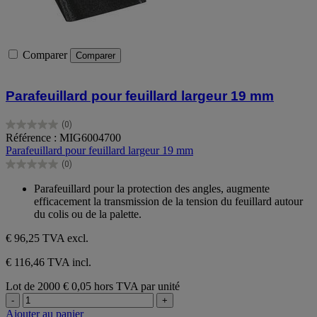
Comparer
Comparer
Parafeuillard pour feuillard largeur 19 mm
(0)
0.0
Référence : MIG6004700
sur
Parafeuillard pour feuillard largeur 19 mm
5
(0)
étoiles.
0.0
sur
Parafeuillard pour la protection des angles, augmente
5
efficacement la transmission de la tension du feuillard autour
étoiles.
du colis ou de la palette.
€ 96,25
TVA excl.
€ 116,46 TVA incl.
Lot de 2000
€ 0,05 hors TVA par unité
-
+
Ajouter au panier