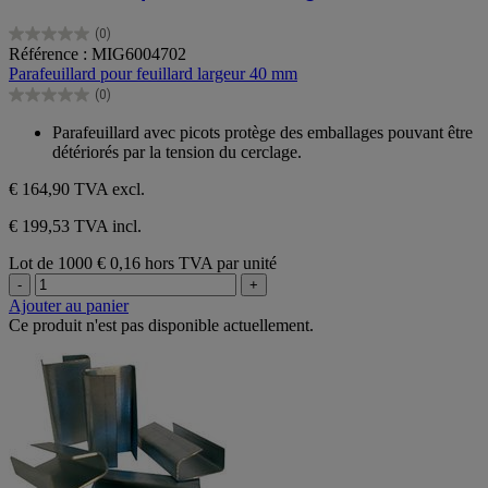
(0)
0.0
Référence : MIG6004702
sur
Parafeuillard pour feuillard largeur 40 mm
5
(0)
étoiles.
0.0
sur
Parafeuillard avec picots protège des emballages pouvant être
5
détériorés par la tension du cerclage.
étoiles.
€ 164,90
TVA excl.
€ 199,53 TVA incl.
Lot de 1000
€ 0,16 hors TVA par unité
-
+
Ajouter au panier
Ce produit n'est pas disponible actuellement.