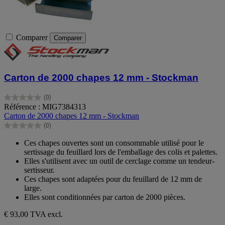
Comparer
Comparer
Carton de 2000 chapes 12 mm - Stockman
(0)
0.0
Référence : MIG7384313
sur
Carton de 2000 chapes 12 mm - Stockman
5
(0)
étoiles.
0.0
sur
Ces chapes ouvertes sont un consommable utilisé pour le
5
sertissage du feuillard lors de l'emballage des colis et palettes.
étoiles.
Elles s'utilisent avec un outil de cerclage comme un tendeur-
sertisseur.
Ces chapes sont adaptées pour du feuillard de 12 mm de
large.
Elles sont conditionnées par carton de 2000 pièces.
€ 93,00
TVA excl.