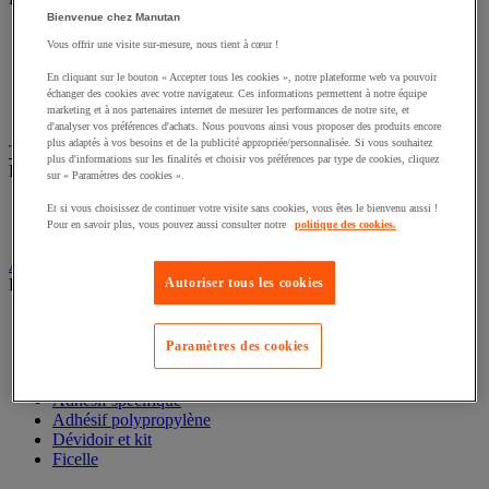
Bienvenue chez Manutan
Pince à étiqueter
Vous offrir une visite sur-mesure, nous tient à cœur !
Pochette porte-document
Étiquette de marquage et pistolet
En cliquant sur le bouton « Accepter tous les cookies », notre plateforme web va pouvoir
Pochoir
échanger des cookies avec votre navigateur. Ces informations permettent à notre équipe
marketing et à nos partenaires internet de mesurer les performances de notre site, et
Étiquette d'expédition et distributeur
d'analyser vos préférences d'achats. Nous pouvons ainsi vous proposer des produits encore
plus adaptés à vos besoins et de la publicité appropriée/personnalisée. Si vous souhaitez
Table d’emballage et dérouleur
plus d'informations sur les finalités et choisir vos préférences par type de cookies, cliquez
Découvrez ce groupe de produits
sur « Paramètres des cookies ».
Table d'emballage
Et si vous choisissez de continuer votre visite sans cookies, vous êtes le bienvenu aussi !
Dérouleur coupeur
Pour en savoir plus, vous pouvez aussi consulter notre
politique des cookies.
Adhésif, agrafeuse et collage
Découvrez ce groupe de produits
Autoriser tous les cookies
Adhésif personnalisable
Agrafeuse emballage
Paramètres des cookies
Pistolet à colle
Adhésif PVC
Adhésif spécifique
Adhésif polypropylène
Dévidoir et kit
Ficelle