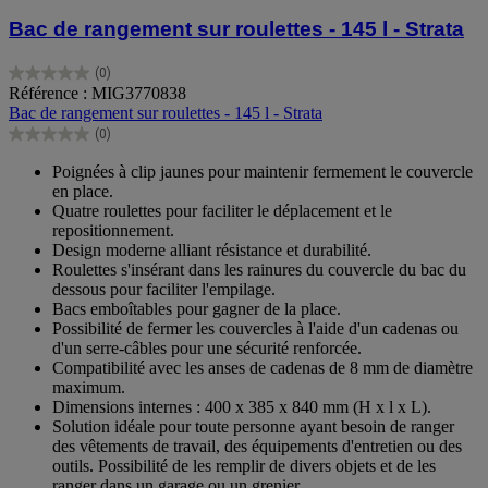
Bac de rangement sur roulettes - 145 l - Strata
(0)
0.0
Référence : MIG3770838
sur
Bac de rangement sur roulettes - 145 l - Strata
5
(0)
étoiles.
0.0
sur
Poignées à clip jaunes pour maintenir fermement le couvercle
5
en place.
étoiles.
Quatre roulettes pour faciliter le déplacement et le
repositionnement.
Design moderne alliant résistance et durabilité.
Roulettes s'insérant dans les rainures du couvercle du bac du
dessous pour faciliter l'empilage.
Bacs emboîtables pour gagner de la place.
Possibilité de fermer les couvercles à l'aide d'un cadenas ou
d'un serre-câbles pour une sécurité renforcée.
Compatibilité avec les anses de cadenas de 8 mm de diamètre
maximum.
Dimensions internes : 400 x 385 x 840 mm (H x l x L).
Solution idéale pour toute personne ayant besoin de ranger
des vêtements de travail, des équipements d'entretien ou des
outils. Possibilité de les remplir de divers objets et de les
ranger dans un garage ou un grenier.