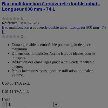
Bac multifonction à couvercle double rabat -
Longueur 800 mm - 74 L
(0)
0.0
Référence : MIG420747
sur
Bac multifonction à couvercle double rabat - Longueur 800 mm - 74
5
L
étoiles.
(0)
0.0
sur
Extra : gerbable et emboîtable pour un gain de place
5
maximum.
étoiles.
Dimensions normalisées Norme Europe idéales pour le
transport.
Réduction des emballages grâce à couvercle rabattable
intégré.
Parois intérieures lisses pour une utilisation optimale du
volume.
€ 50,50
TVA excl.
€ 61,11 TVA incl.
Unité
-
+