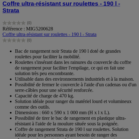
Coffre ultra-résistant sur roulettes - 190 l -
Strata
(0)
0.0
Référence : MIG5200628
sur
Coffre ultra-résistant sur roulettes - 190 l - Strata
5
(0)
étoiles.
0.0
sur
Bac de rangement noir Strata de 190 l doté de grandes
5
roulettes pour faciliter la mobilité.
étoiles.
Roulettes s'insérant dans les rainures du couvercle du coffre
de rangement pour faciliter l'empilage, ce qui en fait une
solution très peu encombrante.
Utilisable dans des environnements industriels et à la maison.
Possibilité de fermer le couvercle à l'aide d'un cadenas ou d'un
serre-câbles pour une sécurité renforcée.
Capacité de charge de 470 kg.
Solution idéale pour ranger du matériel lourd et volumineux
comme des outils.
Dimensions : 660 x 590 x 1 000 mm (H x l x L).
Possibilité de tirer le bac de rangement en plastique ultra-
résistant à l'aide de la moulure située sous la poignée.
Coffre de rangement Strata de 190 l sur roulettes. Solution
idéale pour les personnes ayant besoin de ranger des