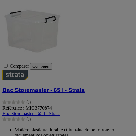
Comparer
Comparer
Bac Storemaster - 65 l - Strata
(0)
0.0
Référence : MIG3770874
sur
Bac Storemaster - 65 l - Strata
5
(0)
étoiles.
0.0
sur
Matière plastique durable et translucide pour trouver
5
facilement vos objets rangés.