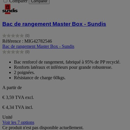
Comparer
Comparer
Bac de rangement Master Box - Sundis
(0)
0.0
Référence : MIG42782546
sur
Bac de rangement Master Box - Sundis
5
(0)
étoiles.
0.0
sur
Bac renforcé de rangement, fabriqué à 95% de PP recyclé.
5
Renforts latéraux et inférieurs pour grande robustesse.
étoiles.
2 poignées.
Résistance de charge 60kgs.
A partir de
€ 3,59
TVA excl.
€ 4,34 TVA incl.
Unité
Voir les 7 options
Ce produit n'est pas disponible actuellement.