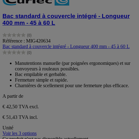
Bac standard à couvercle intégré - Longueur
400 mm - 45 à 60 L
(0)
0.0
Référence : MIG420634
sur
Bac standard à couvercle intégré - Longueur 400 mm - 45 à 60 L
5
(0)
étoiles.
0.0
sur
Manutentions manuelle (par poignées ergonomiques) et sur
5
convoyeurs à rouleaux possibles.
étoiles.
Bac empilable et gerbable.
Fermeture simple et rapide.
Charnières de scellement pour une fermeture plus efficace.
A partir de
€ 42,50
TVA excl.
€ 51,43 TVA incl.
Unité
Voir les 3 options
Ce produit n'est pas disponible actuellement.