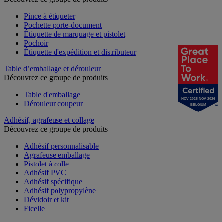
Pince à étiqueter
Pochette porte-document
Étiquette de marquage et pistolet
Pochoir
Étiquette d'expédition et distributeur
Table d’emballage et dérouleur
Découvrez ce groupe de produits
Table d'emballage
NOV 2025-NOV 2026
Dérouleur coupeur
BELGIUM
Adhésif, agrafeuse et collage
Découvrez ce groupe de produits
Adhésif personnalisable
Agrafeuse emballage
Pistolet à colle
Adhésif PVC
Adhésif spécifique
Adhésif polypropylène
Dévidoir et kit
Ficelle