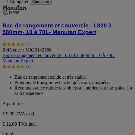
Comparer
Comparer
Bac de rangement et couvercle - L320 à
580mm- 10 à 70L- Manutan Expert
(3)
4.3
Référence : MIG6142566
sur
Bac de rangement et couvercle - L320 à 580mm- 10 à 70L-
5
Manutan Expert
étoiles.
(3)
3
4.3
avis
sur
Bac de rangement solide et très stable.
5
Pratique, le transport est facile grâce aux poignées.
étoiles.
Reconnaissance rapide des objets à l'intérieur du bac grâce à a
3
sa transparence.
avis
A partir de
€ 9,99
TVA excl.
€ 12,09 TVA incl.
Unité