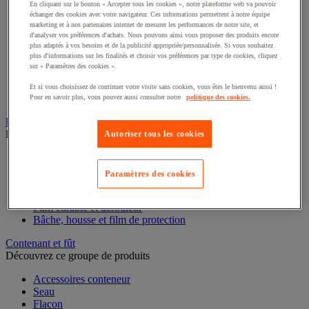
En cliquant sur le bouton « Accepter tous les cookies », notre plateforme web va pouvoir
Papier de protection
échanger des cookies avec votre navigateur. Ces informations permettent à notre équipe
Cornière, coin et gaine de protection
marketing et à nos partenaires internet de mesurer les performances de notre site, et
Coussin de calage
d'analyser vos préférences d'achats. Nous pouvons ainsi vous proposer des produits encore
plus adaptés à vos besoins et de la publicité appropriée/personnalisée. Si vous souhaitez
Film à bulles et film mousse
plus d'informations sur les finalités et choisir vos préférences par type de cookies, cliquez
Sachet plastique
sur « Paramètres des cookies ».
Plot et plaque en mousse
Couverture de déménagement
Et si vous choisissez de continuer votre visite sans cookies, vous êtes le bienvenu aussi !
Particulaire de calage
Pour en savoir plus, vous pouvez aussi consulter notre
politique des cookies.
Film étirable, palette et caisse-palette
Découvrez ce groupe de produits
Autoriser tous les cookies
Accessoires de palettisation
Housse rétractable et pistolet
Paramètres des cookies
Palette
Caisse-palette
Film étirable et dérouleur
Bâche, housse et film de protection
Contenant et fût
Découvrez ce groupe de produits
Accessoires conteneur
Seau
Flacon