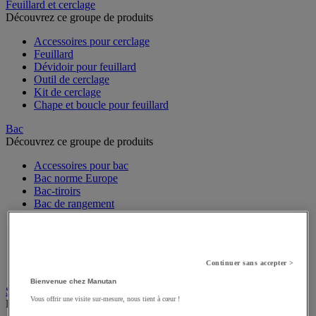
Feuillard et cerclage
Découvrez ce groupe de produits
Accessoires pour cerclage
Feuillard
Dévidoir pour feuillard
Outil de cerclage
Kit de cerclage
Chape et boucle pour feuillard
Bac
Découvrez ce groupe de produits
Accessoires pour bac
Bac norme Europe
Bac-tiroirs
Bac de rangement
Rangement pour bacs
Bac à bec
Bac gerbable
Bac de transport
Continuer sans accepter >
Bac pliant
Bienvenue chez Manutan
Sachet, film bulle et calage
Vous offrir une visite sur-mesure, nous tient à cœur !
Découvrez ce groupe de produits