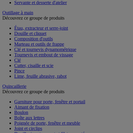
Servante et desserte d'atelier
Outillage à main
Découvrez ce groupe de produits
Étau, extracteur et serre-joint
Douille et cliquet
Composition d'outils
Marteau et outils de frappe
Clé et tournevis dynamométrique
Tournevis et embout de vissage
Clé
Cutter, cisaille et scie
Pince
Lime, feuille abrasive, rabot
Quincaillerie
Découvrez ce groupe de produits
Garniture pour porte, fenêtre et portail
Aimant de fixation
Boulon
Boîte aux lettres
Poignée de porte, fenêtre et meuble
Joint et circlips