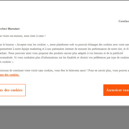
Continu
 chez Manutan
té un produit à votre panier :
ne visite sur-mesure, nous tient à cœur !
ur le bouton « Accepter tous les cookies », notre plateforme web va pouvoir échanger des cookies avec votre nav
permettent à notre équipe marketing et à nos partenaires internet de mesurer les performances de notre site, et d'
'achats. Nous pouvons ainsi vous proposer des produits encore plus adaptés à vos besoins et de la publicité
rsonnalisée. Si vous souhaitez plus d'informations sur les finalités et choisir vos préférences par type de cookies
s cookies ».
oisissez de continuer votre visite sans cookies, vous êtes le bienvenu aussi ! Pour en savoir plus, vous pouvez a
que des cookies.
es des cookies
Autoriser tous