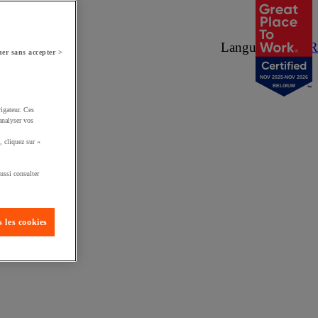
Langue :
NL
/
FR
er sans accepter >
NOV 2025-NOV 2026
BELGIUM
igateur. Ces
analyser vos
, cliquez sur «
ussi consulter
 les cookies