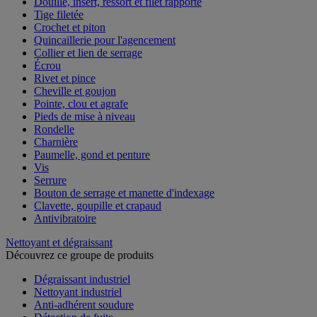
Douille, insert, ressort et filet rapporté
Tige filetée
Crochet et piton
Quincaillerie pour l'agencement
Collier et lien de serrage
Écrou
Rivet et pince
Cheville et goujon
Pointe, clou et agrafe
Pieds de mise à niveau
Rondelle
Charnière
Paumelle, gond et penture
Vis
Serrure
Bouton de serrage et manette d'indexage
Clavette, goupille et crapaud
Antivibratoire
Nettoyant et dégraissant
Découvrez ce groupe de produits
Dégraissant industriel
Nettoyant industriel
Anti-adhérent soudure