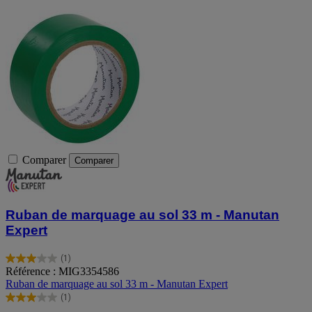
Comparer
Comparer
Ruban de marquage au sol 33 m - Manutan
Expert
(1)
3.0
Référence : MIG3354586
sur
Ruban de marquage au sol 33 m - Manutan Expert
5
(1)
étoiles.
3.0