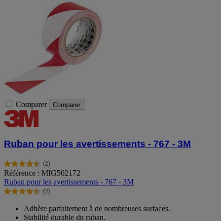
Comparer
Comparer
Ruban pour les avertissements - 767 - 3M
(2)
4.5
Référence : MIG502172
sur
Ruban pour les avertissements - 767 - 3M
5
(2)
étoiles.
4.5
2
sur
Adhère parfaitement à de nombreuses surfaces.
avis
5
Stabilité durable du ruban.