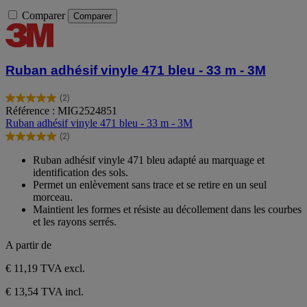
Comparer
Comparer
Ruban adhésif vinyle 471 bleu - 33 m - 3M
(2)
5.0
Référence : MIG2524851
sur
Ruban adhésif vinyle 471 bleu - 33 m - 3M
5
(2)
étoiles.
5.0
2
sur
Ruban adhésif vinyle 471 bleu adapté au marquage et
avis
5
identification des sols.
étoiles.
Permet un enlèvement sans trace et se retire en un seul
2
morceau.
avis
Maintient les formes et résiste au décollement dans les courbes
et les rayons serrés.
A partir de
€ 11,19
TVA excl.
€ 13,54 TVA incl.