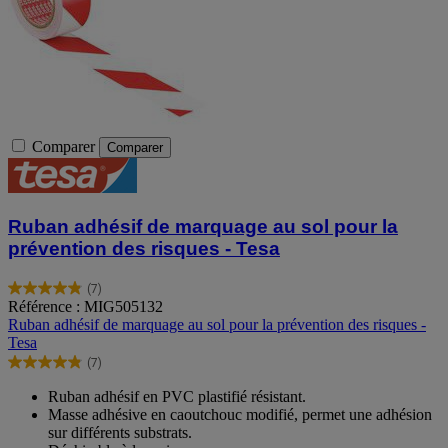
Comparer
Comparer
Ruban adhésif de marquage au sol pour la
prévention des risques - Tesa
(7)
4.9
Référence : MIG505132
sur
Ruban adhésif de marquage au sol pour la prévention des risques -
5
Tesa
étoiles.
(7)
7
4.9
avis
sur
Ruban adhésif en PVC plastifié résistant.
5
Masse adhésive en caoutchouc modifié, permet une adhésion
étoiles.
sur différents substrats.
7