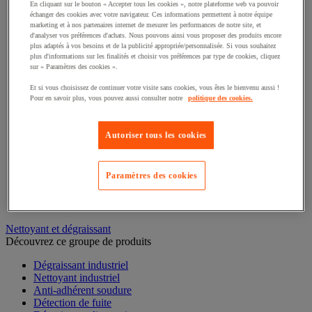
Tige filetée
En cliquant sur le bouton « Accepter tous les cookies », notre plateforme web va pouvoir
échanger des cookies avec votre navigateur. Ces informations permettent à notre équipe
Crochet et piton
marketing et à nos partenaires internet de mesurer les performances de notre site, et
Quincaillerie pour l'agencement
d'analyser vos préférences d'achats. Nous pouvons ainsi vous proposer des produits encore
Collier et lien de serrage
plus adaptés à vos besoins et de la publicité appropriée/personnalisée. Si vous souhaitez
Écrou
plus d'informations sur les finalités et choisir vos préférences par type de cookies, cliquez
Rivet et pince
sur « Paramètres des cookies ».
Cheville et goujon
Et si vous choisissez de continuer votre visite sans cookies, vous êtes le bienvenu aussi !
Pointe, clou et agrafe
Pour en savoir plus, vous pouvez aussi consulter notre
politique des cookies.
Pieds de mise à niveau
Rondelle
Charnière
Autoriser tous les cookies
Paumelle, gond et penture
Vis
Serrure
Paramètres des cookies
Bouton de serrage et manette d'indexage
Clavette, goupille et crapaud
Antivibratoire
Nettoyant et dégraissant
Découvrez ce groupe de produits
Dégraissant industriel
Nettoyant industriel
Anti-adhérent soudure
Détection de fuite