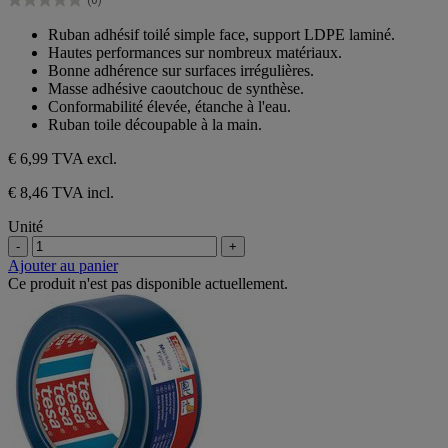
(0)
étoiles.
0.0
sur
Ruban adhésif toilé simple face, support LDPE laminé.
5
Hautes performances sur nombreux matériaux.
étoiles.
Bonne adhérence sur surfaces irrégulières.
Masse adhésive caoutchouc de synthèse.
Conformabilité élevée, étanche à l'eau.
Ruban toile découpable à la main.
€ 6,99
TVA excl.
€ 8,46 TVA incl.
Unité
-
+
Ajouter au panier
Ce produit n'est pas disponible actuellement.