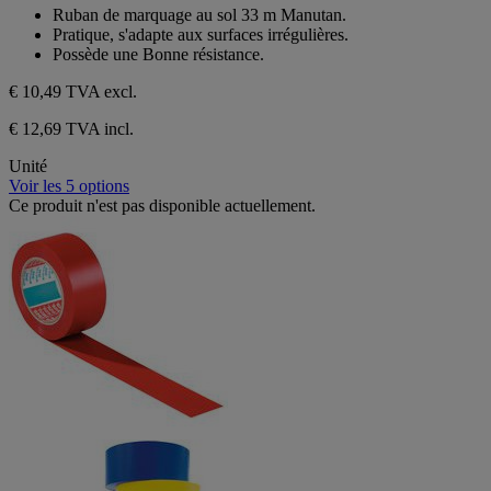
1
sur
Ruban de marquage au sol 33 m Manutan.
avis
5
Pratique, s'adapte aux surfaces irrégulières.
étoiles.
Possède une Bonne résistance.
1
avis
€ 10,49
TVA excl.
€ 12,69 TVA incl.
Unité
Voir les 5 options
Ce produit n'est pas disponible actuellement.