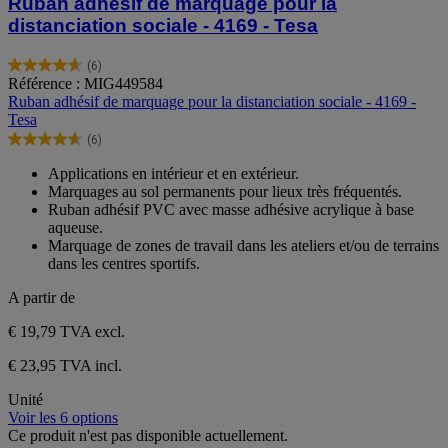
Ruban adhésif de marquage pour la
distanciation sociale - 4169 - Tesa
(6)
4.7
Référence : MIG449584
sur
Ruban adhésif de marquage pour la distanciation sociale - 4169 -
5
Tesa
étoiles.
(6)
6
4.7
avis
sur
Applications en intérieur et en extérieur.
5
Marquages au sol permanents pour lieux très fréquentés.
étoiles.
Ruban adhésif PVC avec masse adhésive acrylique à base
6
aqueuse.
avis
Marquage de zones de travail dans les ateliers et/ou de terrains
dans les centres sportifs.
A partir de
€ 19,79
TVA excl.
€ 23,95 TVA incl.
Unité
Voir les 6 options
Ce produit n'est pas disponible actuellement.