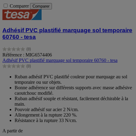
Comparer
Comparer
Adhésif PVC plastifié marquage sol temporaire
60760 - tesa
(0)
0.0
Référence : MIG6574406
sur
Adhésif PVC plastifié marquage sol temporaire 60760 - tesa
5
(0)
étoiles.
0.0
sur
Ruban adhésif PVC plastifié couleur pour marquage au sol
5
temporaire ou sur objets.
étoiles.
Bonne adhérence sur différents supports avec masse adhésive
caoutchouc modifié.
Ruban adhésif souple et résistant, facilement déchirable à la
main.
Pouvoir adhésif sur acier 2 N/cm.
Allongement à la rupture 220 %.
Résistance à la rupture 33 N/cm.
A partir de