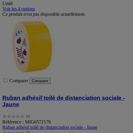
Unité
Voir les 4 options
Ce produit n'est pas disponible actuellement.
Comparer
Comparer
Ruban adhésif toilé de distanciation sociale -
Jaune
(0)
0.0
Référence : MIG6572176
sur
Ruban adhésif toilé de distanciation sociale - Jaune
5