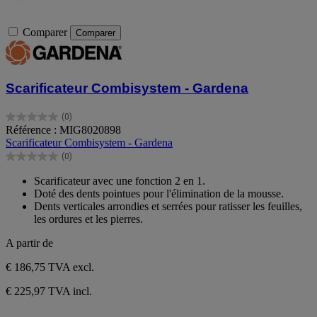
Comparer
Comparer
Scarificateur Combisystem - Gardena
(0)
0.0
Référence : MIG8020898
sur
Scarificateur Combisystem - Gardena
5
(0)
étoiles.
0.0
sur
Scarificateur avec une fonction 2 en 1.
5
Doté des dents pointues pour l'élimination de la mousse.
étoiles.
Dents verticales arrondies et serrées pour ratisser les feuilles,
les ordures et les pierres.
A partir de
€ 186,75
TVA excl.
€ 225,97 TVA incl.