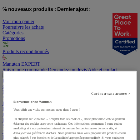
% nouveaux produits :
Dernier ajout :
Voir mon panier
Poursuivre les achats
Catégories
Promotions
NOV 2025-NOV 2026
Produits reconditionnés
BELGIUM
Manutan EXPERT
Suivre une commande
Demandez un devis
Aide et contact
Promotions
Offre responsable
Manutan EXPERT
Continuer sans accepter >
Suivre une commande
Demandez un devis
Aide et contact
Bienvenue chez Manutan
Bureau
Entrepôt et atelier
Vous offrir une visite sur-mesure, nous tient à cœur !
Fournitures industrielles et outillage
En cliquant sur le bouton « Accepter tous les cookies », notre plateforme web va pouvoir
Emballage et bac
échanger des cookies avec votre navigateur. Ces informations permettent à notre équipe
Sécurité et santé
marketing et à nos partenaires internet de mesurer les performances de notre site, et
Sports et loisirs
d'analyser vos préférences d'achats. Nous pouvons ainsi vous proposer des produits encore
Espace extérieur
plus adaptés à vos besoins et de la publicité appropriée/personnalisée. Si vous souhaitez