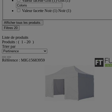
Valeur facette
Gris
(
1
)
Gris
(1)
Valeur facette
Noir
(
1
)
Noir
(1)
Afficher tous les produits.
Filtres
20
Liste de produits
Produits :
( 1 - 20 )
Trier par
Référence : MIG15683959