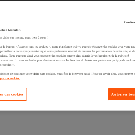
Continu
 chez Manutan
té un produit à votre panier :
ne visite sur-mesure, nous tient à cœur !
ur le bouton « Accepter tous les cookies », notre plateforme web va pouvoir échanger des cookies avec votre nav
permettent à notre équipe marketing et à nos partenaires internet de mesurer les performances de notre site, et d'
'achats. Nous pouvons ainsi vous proposer des produits encore plus adaptés à vos besoins et de la publicité
rsonnalisée. Si vous souhaitez plus d'informations sur les finalités et choisir vos préférences par type de cookies
s cookies ».
oisissez de continuer votre visite sans cookies, vous êtes le bienvenu aussi ! Pour en savoir plus, vous pouvez a
que des cookies.
es des cookies
Autoriser tous