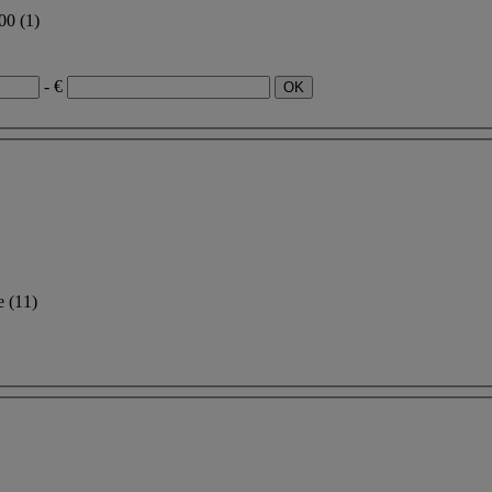
500
(1)
- €
re
(11)