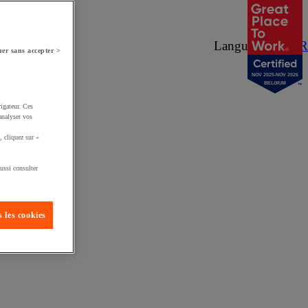
Langue :
NL
/
FR
er sans accepter >
NOV 2025-NOV 2026
BELGIUM
igateur. Ces
analyser vos
, cliquez sur «
ussi consulter
 les cookies