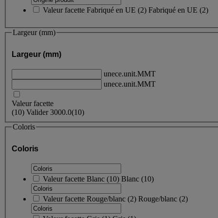
Valeur facette
Fabriqué en UE
(
2
)
Fabriqué en UE
(2)
Largeur (mm)
Largeur (mm)
unece.unit.MMT
unece.unit.MMT
Valeur facette
(
10
)
Valider
3000.0
(10)
Coloris
Coloris
Valeur facette
Blanc
(
10
)
Blanc
(10)
Valeur facette
Rouge/blanc
(
2
)
Rouge/blanc
(2)