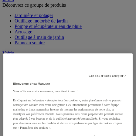
Découvrez ce groupe de produits
Jardinière et potager
Outillage motorisé de jardin
Pompe et récupérateur eau de pluie
Arrosage
Outillage à main de jardin
Panneau solaire
Voirie
Découvrez ce groupe de produits
Poteau et borne
Protection anti-inondation
Continuer sans accepter >
Fixation pour panneau de signalisation
Bienvenue chez Manutan
Protège-câble extérieur
Plaque de roulage chantier
Vous offrir une visite sur-mesure, nous tient à cœur !
Déneigement
En cliquant sur le bouton « Accepter tous les cookies », notre plateforme web va pouvoir
Glissière
échanger des cookies avec votre navigateur. Ces informations permettent à notre équipe
Panneau de signalisation routière
marketing et à nos partenaires internet de mesurer les performances de notre site, et
Ralentisseur
d'analyser vos préférences d'achats. Nous pouvons ainsi vous proposer des produits encore
Barrière de voirie
plus adaptés à vos besoins et de la publicité appropriée/personnalisée. Si vous souhaitez
plus d'informations sur les finalités et choisir vos préférences par type de cookies, cliquez
Accueil
sur « Paramètres des cookies ».
Espace extérieur