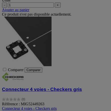
Unité
-
+
Ajouter au panier
Ce produit n'est pas disponible actuellement.
Comparer
Comparer
Connecteur 4 voies - Checkers gris
(0)
0.0
Référence : MIG52449263
sur
Connecteur 4 voies - Checkers gris
5