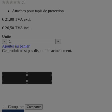
(0)
étoiles.
0.0
sur
Attaches pour tapis de protection.
5
étoiles.
€ 21,90
TVA excl.
€ 26,50 TVA incl.
Unité
-
+
Ajouter au panier
Ce produit n'est pas disponible actuellement.
Comparer
Comparer