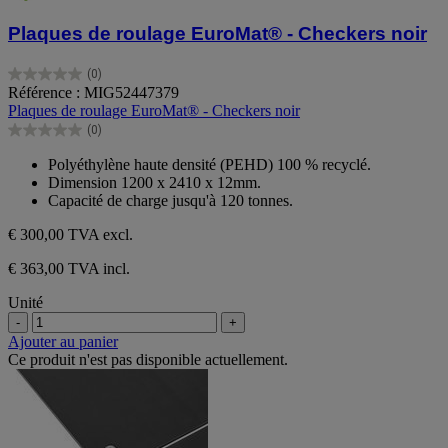
Plaques de roulage EuroMat® - Checkers noir
(0)
0.0
Référence : MIG52447379
sur
Plaques de roulage EuroMat® - Checkers noir
5
(0)
étoiles.
0.0
sur
Polyéthylène haute densité (PEHD) 100 % recyclé.
5
Dimension 1200 x 2410 x 12mm.
étoiles.
Capacité de charge jusqu'à 120 tonnes.
€ 300,00
TVA excl.
€ 363,00 TVA incl.
Unité
-
+
Ajouter au panier
Ce produit n'est pas disponible actuellement.