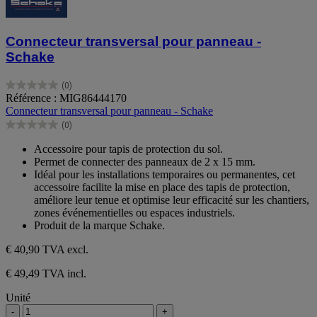
Connecteur transversal pour panneau -
Schake
(0)
0.0
Référence : MIG86444170
sur
Connecteur transversal pour panneau - Schake
5
(0)
étoiles.
0.0
sur
Accessoire pour tapis de protection du sol.
5
Permet de connecter des panneaux de 2 x 15 mm.
étoiles.
Idéal pour les installations temporaires ou permanentes, cet
accessoire facilite la mise en place des tapis de protection,
améliore leur tenue et optimise leur efficacité sur les chantiers,
zones événementielles ou espaces industriels.
Produit de la marque Schake.
€ 40,90
TVA excl.
€ 49,49 TVA incl.
Unité
-
+