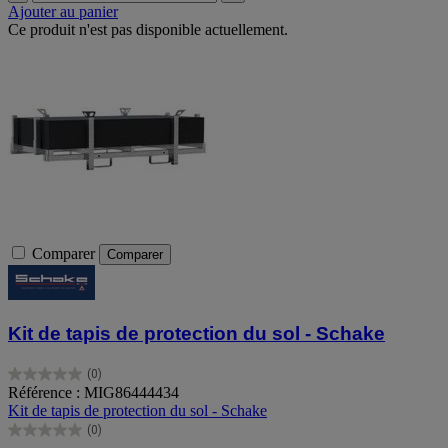
Ajouter au panier
Ce produit n'est pas disponible actuellement.
Comparer
Comparer
Kit de tapis de protection du sol - Schake
(0)
0.0
Référence : MIG86444434
sur
Kit de tapis de protection du sol - Schake
5
(0)
étoiles.
0.0