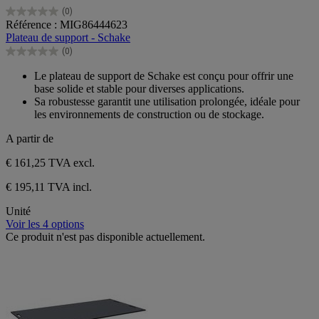
(0)
0.0
Référence : MIG86444623
sur
Plateau de support - Schake
5
(0)
étoiles.
0.0
sur
Le plateau de support de Schake est conçu pour offrir une
5
base solide et stable pour diverses applications.
étoiles.
Sa robustesse garantit une utilisation prolongée, idéale pour
les environnements de construction ou de stockage.
A partir de
€ 161,25
TVA excl.
€ 195,11 TVA incl.
Unité
Voir les 4 options
Ce produit n'est pas disponible actuellement.