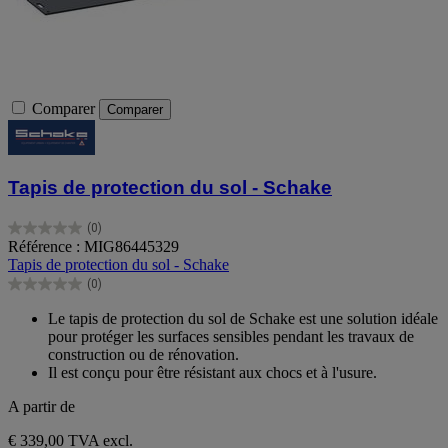
Comparer
Comparer
Tapis de protection du sol - Schake
(0)
0.0
Référence : MIG86445329
sur
Tapis de protection du sol - Schake
5
(0)
étoiles.
0.0
sur
Le tapis de protection du sol de Schake est une solution idéale
5
pour protéger les surfaces sensibles pendant les travaux de
étoiles.
construction ou de rénovation.
Il est conçu pour être résistant aux chocs et à l'usure.
A partir de
€ 339,00
TVA excl.