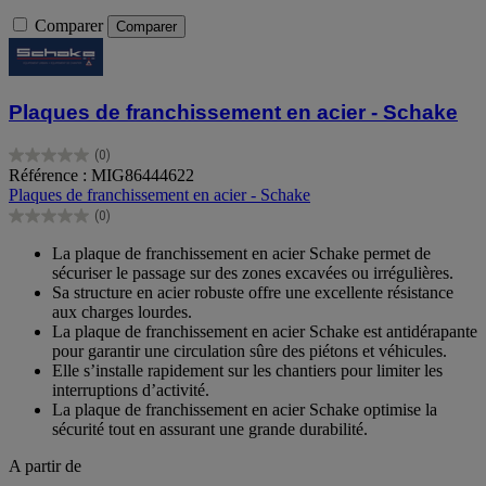
Comparer
Comparer
Plaques de franchissement en acier - Schake
(0)
0.0
Référence : MIG86444622
sur
Plaques de franchissement en acier - Schake
5
(0)
étoiles.
0.0
sur
La plaque de franchissement en acier Schake permet de
5
sécuriser le passage sur des zones excavées ou irrégulières.
étoiles.
Sa structure en acier robuste offre une excellente résistance
aux charges lourdes.
La plaque de franchissement en acier Schake est antidérapante
pour garantir une circulation sûre des piétons et véhicules.
Elle s’installe rapidement sur les chantiers pour limiter les
interruptions d’activité.
La plaque de franchissement en acier Schake optimise la
sécurité tout en assurant une grande durabilité.
A partir de