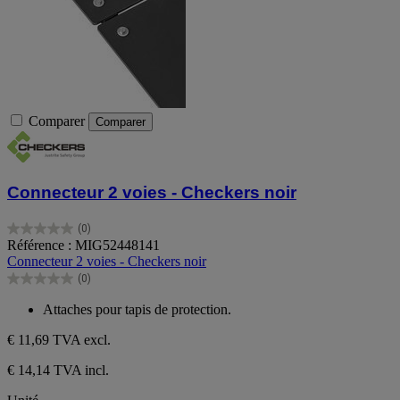
Comparer
Comparer
Connecteur 2 voies - Checkers noir
(0)
0.0
Référence : MIG52448141
sur
Connecteur 2 voies - Checkers noir
5
(0)
étoiles.
0.0
sur
Attaches pour tapis de protection.
5
étoiles.
€ 11,69
TVA excl.
€ 14,14 TVA incl.