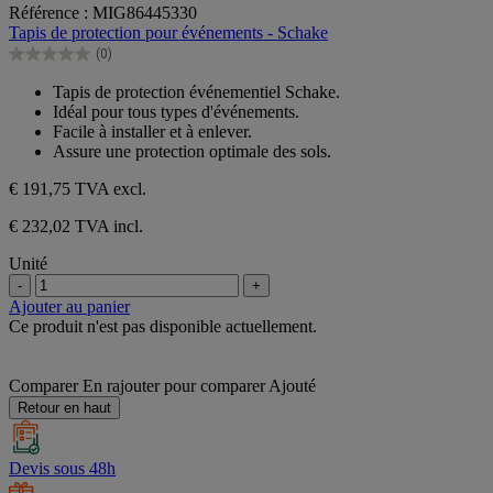
0.0
Référence : MIG86445330
sur
Tapis de protection pour événements - Schake
5
(0)
étoiles.
0.0
sur
Tapis de protection événementiel Schake.
5
Idéal pour tous types d'événements.
étoiles.
Facile à installer et à enlever.
Assure une protection optimale des sols.
€ 191,75
TVA excl.
€ 232,02 TVA incl.
Unité
-
+
Ajouter au panier
Ce produit n'est pas disponible actuellement.
Comparer
En rajouter pour comparer
Ajouté
Retour en haut
Devis sous 48h