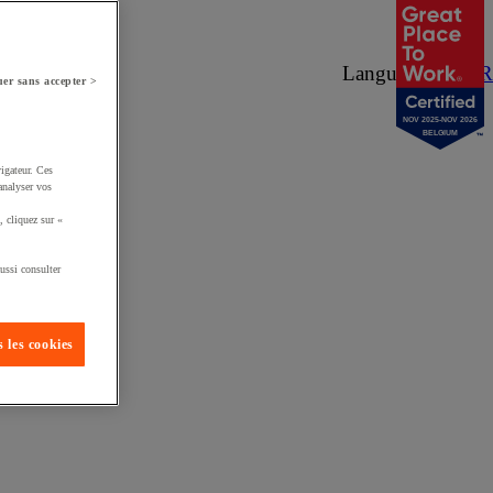
Langue :
NL
/
FR
er sans accepter >
NOV 2025-NOV 2026
BELGIUM
igateur. Ces
analyser vos
, cliquez sur «
ussi consulter
 les cookies