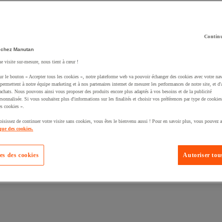
Continu
 chez Manutan
té un produit à votre panier :
ne visite sur-mesure, nous tient à cœur !
ur le bouton « Accepter tous les cookies », notre plateforme web va pouvoir échanger des cookies avec votre nav
permettent à notre équipe marketing et à nos partenaires internet de mesurer les performances de notre site, et d'
'achats. Nous pouvons ainsi vous proposer des produits encore plus adaptés à vos besoins et de la publicité
rsonnalisée. Si vous souhaitez plus d'informations sur les finalités et choisir vos préférences par type de cookies
s cookies ».
oisissez de continuer votre visite sans cookies, vous êtes le bienvenu aussi ! Pour en savoir plus, vous pouvez a
que des cookies.
es des cookies
Autoriser tous