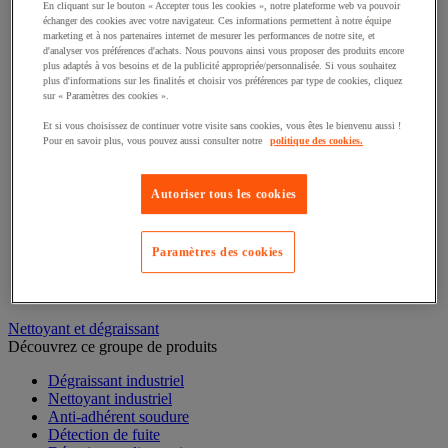
Tige filetée
En cliquant sur le bouton « Accepter tous les cookies », notre plateforme web va pouvoir
échanger des cookies avec votre navigateur. Ces informations permettent à notre équipe
Crochet et piton
marketing et à nos partenaires internet de mesurer les performances de notre site, et
Quincaillerie pour l'agencement
d'analyser vos préférences d'achats. Nous pouvons ainsi vous proposer des produits encore
Collier et lien de serrage
plus adaptés à vos besoins et de la publicité appropriée/personnalisée. Si vous souhaitez
Écrou
plus d'informations sur les finalités et choisir vos préférences par type de cookies, cliquez
Rivet et pince
sur « Paramètres des cookies ».
Cheville et goujon
Et si vous choisissez de continuer votre visite sans cookies, vous êtes le bienvenu aussi !
Pointe, clou et agrafe
Pour en savoir plus, vous pouvez aussi consulter notre
politique des cookies.
Pieds de mise à niveau
Rondelle
Charnière
Autoriser tous les cookies
Paumelle, gond et penture
Vis
Serrure
Paramètres des cookies
Bouton de serrage et manette d'indexage
Clavette, goupille et crapaud
Antivibratoire
Nettoyant et dégraissant
Découvrez ce groupe de produits
Dégraissant industriel
Nettoyant industriel
Anti-adhérent soudure
Détection de fuite