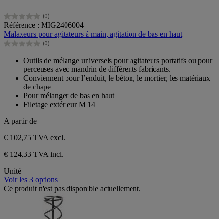
(0)
0.0
Référence : MIG2406004
sur
Malaxeurs pour agitateurs à main, agitation de bas en haut
5
(0)
étoiles.
0.0
sur
Outils de mélange universels pour agitateurs portatifs ou pour
5
perceuses avec mandrin de différents fabricants.
étoiles.
Conviennent pour l’enduit, le béton, le mortier, les matériaux
de chape
Pour mélanger de bas en haut
Filetage extérieur M 14
A partir de
€ 102,75
TVA excl.
€ 124,33 TVA incl.
Unité
Voir les 3 options
Ce produit n'est pas disponible actuellement.