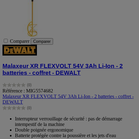
Comparer
Comparer
Malaxeur XR FLEXVOLT 54V 3Ah Li-Ion - 2
batteries - coffret - DEWALT
(0)
0.0
Référence : MIG5574682
sur
Malaxeur XR FLEXVOLT 54V 3Ah Li-Ion - 2 batteries - coffret -
5
DEWALT
étoiles.
(0)
0.0
sur
Interrupteur verrouillage de sécurité : pas de démarrage
5
intempestif de la machine
étoiles.
Double poignée ergonomique
Batterie protégée contre la poussière et les jets d'eau