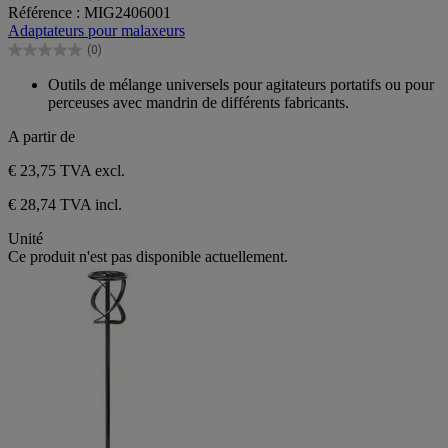
0.0
Référence : MIG2406001
sur
Adaptateurs pour malaxeurs
5
(0)
étoiles.
0.0
sur
Outils de mélange universels pour agitateurs portatifs ou pour
5
perceuses avec mandrin de différents fabricants.
étoiles.
A partir de
€ 23,75
TVA excl.
€ 28,74 TVA incl.
Unité
Ce produit n'est pas disponible actuellement.