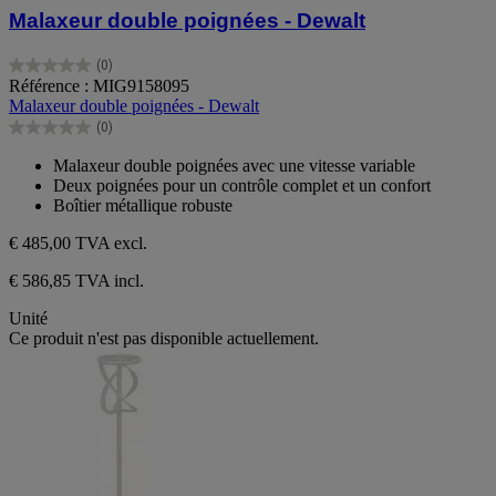
Malaxeur double poignées - Dewalt
(0)
0.0
Référence : MIG9158095
sur
Malaxeur double poignées - Dewalt
5
(0)
étoiles.
0.0
sur
Malaxeur double poignées avec une vitesse variable
5
Deux poignées pour un contrôle complet et un confort
étoiles.
Boîtier métallique robuste
€ 485,00
TVA excl.
€ 586,85 TVA incl.
Unité
Ce produit n'est pas disponible actuellement.