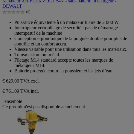
Malaxeur XR FLEXVOLT 54V - sans batterie ni chargeur -
5
DEWALT
étoiles.
(0)
0.0
sur
Puissance équivalente à un malaxeur filaire de 2 000 W.
5
Interrupteur verrouillage de sécurité : pas de démarrage
étoiles.
intempestif de la machine
Conception ergonomique de la poignée double pour plus de
contrôle et un confort accru.
Vitesse variable pour une utilisation dans tous les matériaux.
Transmission tout métal.
Filetage M14 standard accepte toutes les marques de
mélangeur M14.
Batterie protégée contre la poussière et les jets d’eau.
€ 629,00
TVA excl.
€ 761,09 TVA incl.
l'ensemble
Ce produit n'est pas disponible actuellement.