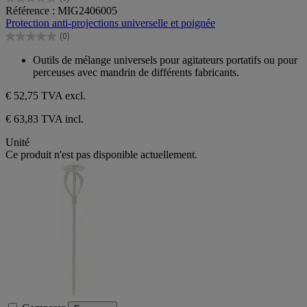
0.0
Référence : MIG2406005
sur
Protection anti-projections universelle et poignée
5
(0)
étoiles.
0.0
sur
Outils de mélange universels pour agitateurs portatifs ou pour
5
perceuses avec mandrin de différents fabricants.
étoiles.
€ 52,75
TVA excl.
€ 63,83 TVA incl.
Unité
Ce produit n'est pas disponible actuellement.