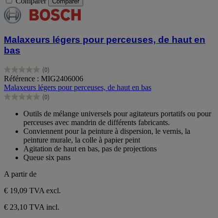
Comparer
Comparer
Malaxeurs légers pour perceuses, de haut en
bas
(0)
0.0
Référence : MIG2406006
sur
Malaxeurs légers pour perceuses, de haut en bas
5
(0)
étoiles.
0.0
sur
Outils de mélange universels pour agitateurs portatifs ou pour
5
perceuses avec mandrin de différents fabricants.
étoiles.
Conviennent pour la peinture à dispersion, le vernis, la
peinture murale, la colle à papier peint
Agitation de haut en bas, pas de projections
Queue six pans
A partir de
€ 19,09
TVA excl.
€ 23,10 TVA incl.