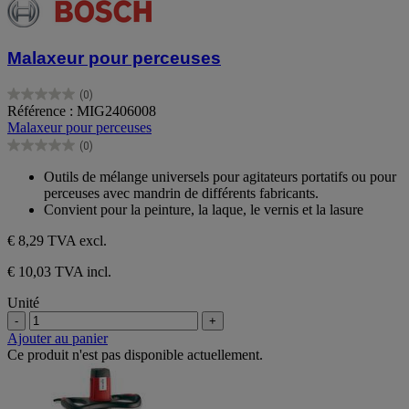
Malaxeur pour perceuses
(0)
0.0
Référence : MIG2406008
sur
Malaxeur pour perceuses
5
(0)
étoiles.
0.0
sur
Outils de mélange universels pour agitateurs portatifs ou pour
5
perceuses avec mandrin de différents fabricants.
étoiles.
Convient pour la peinture, la laque, le vernis et la lasure
€ 8,29
TVA excl.
€ 10,03 TVA incl.
Unité
-
+
Ajouter au panier
Ce produit n'est pas disponible actuellement.