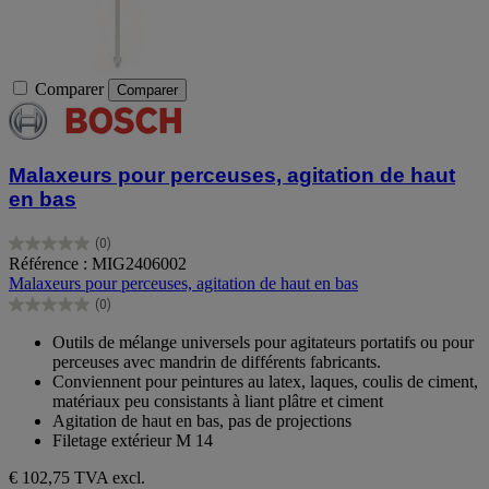
Comparer
Comparer
Malaxeurs pour perceuses, agitation de haut
en bas
(0)
0.0
Référence : MIG2406002
sur
Malaxeurs pour perceuses, agitation de haut en bas
5
(0)
étoiles.
0.0
sur
Outils de mélange universels pour agitateurs portatifs ou pour
5
perceuses avec mandrin de différents fabricants.
étoiles.
Conviennent pour peintures au latex, laques, coulis de ciment,
matériaux peu consistants à liant plâtre et ciment
Agitation de haut en bas, pas de projections
Filetage extérieur M 14
€ 102,75
TVA excl.