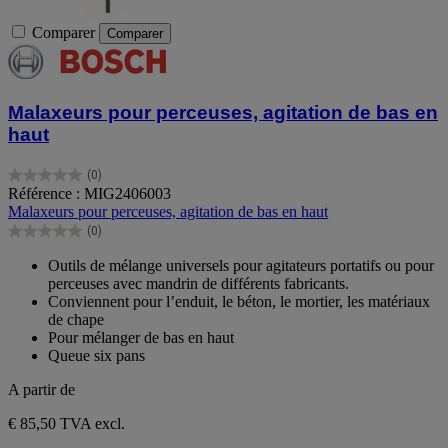
Comparer
Comparer
Malaxeurs pour perceuses, agitation de bas en
haut
(0)
0.0
Référence : MIG2406003
sur
Malaxeurs pour perceuses, agitation de bas en haut
5
(0)
étoiles.
0.0
sur
Outils de mélange universels pour agitateurs portatifs ou pour
5
perceuses avec mandrin de différents fabricants.
étoiles.
Conviennent pour l’enduit, le béton, le mortier, les matériaux
de chape
Pour mélanger de bas en haut
Queue six pans
A partir de
€ 85,50
TVA excl.