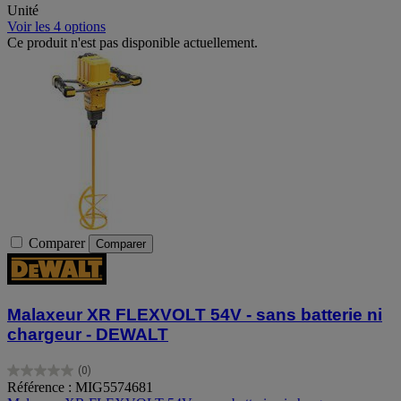
Unité
Voir les 4 options
Ce produit n'est pas disponible actuellement.
Comparer
Comparer
Malaxeur XR FLEXVOLT 54V - sans batterie ni
chargeur - DEWALT
(0)
0.0
Référence : MIG5574681
sur