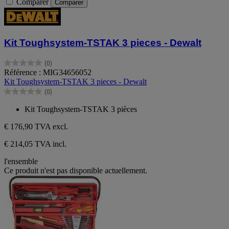
Comparer
Comparer
Kit Toughsystem-TSTAK 3 pieces - Dewalt
(0)
0.0
Référence : MIG34656052
sur
Kit Toughsystem-TSTAK 3 pieces - Dewalt
5
(0)
étoiles.
0.0
sur
Kit Toughsystem-TSTAK 3 pièces
5
étoiles.
€ 176,90
TVA excl.
€ 214,05 TVA incl.
l'ensemble
Ce produit n'est pas disponible actuellement.