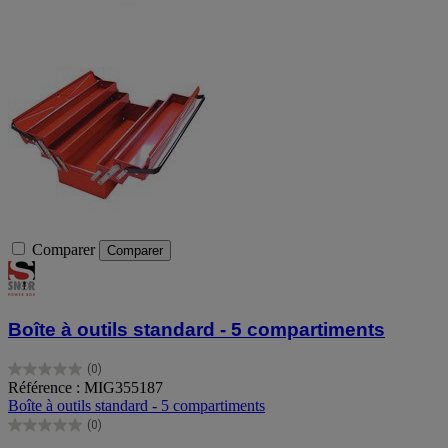
Comparer
Comparer
Boîte à outils standard - 5 compartiments
(0)
0.0
Référence : MIG355187
sur
Boîte à outils standard - 5 compartiments
5
(0)
étoiles.
0.0