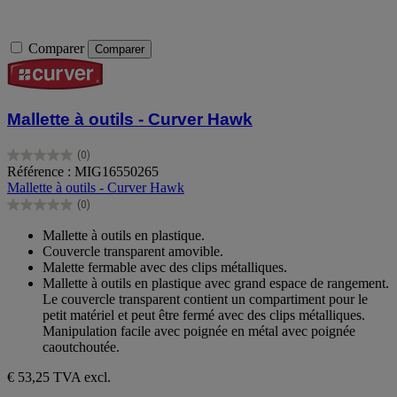
Comparer
Comparer
Mallette à outils - Curver Hawk
(0)
0.0
Référence : MIG16550265
sur
Mallette à outils - Curver Hawk
5
(0)
étoiles.
0.0
sur
Mallette à outils en plastique.
5
Couvercle transparent amovible.
étoiles.
Malette fermable avec des clips métalliques.
Mallette à outils en plastique avec grand espace de rangement.
Le couvercle transparent contient un compartiment pour le
petit matériel et peut être fermé avec des clips métalliques.
Manipulation facile avec poignée en métal avec poignée
caoutchoutée.
€ 53,25
TVA excl.