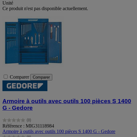
Unité
Ce produit n'est pas disponible actuellement.
Comparer
Comparer
Armoire à outils avec outils 100 pièces S 1400
G - Gedore
(0)
0.0
Référence : MIG31118984
sur
Armoire à outils avec outils 100 pièces S 1400 G - Gedore
5