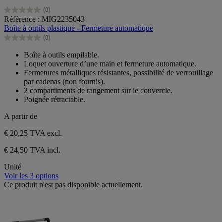
(0)
0.0
Référence : MIG2235043
sur
Boîte à outils plastique - Fermeture automatique
5
(0)
étoiles.
0.0
sur
Boîte à outils empilable.
5
Loquet ouverture d’une main et fermeture automatique.
étoiles.
Fermetures métalliques résistantes, possibilité de verrouillage
par cadenas (non fournis).
2 compartiments de rangement sur le couvercle.
Poignée rétractable.
A partir de
€ 20,25
TVA excl.
€ 24,50 TVA incl.
Unité
Voir les 3 options
Ce produit n'est pas disponible actuellement.