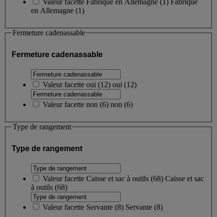
Valeur facette
Fabriqué en Allemagne
(
1
)
Fabriqué
en Allemagne
(1)
Fermeture cadenassable
Fermeture cadenassable
Valeur facette
oui
(
12
)
oui
(12)
Valeur facette
non
(
6
)
non
(6)
Type de rangement
Type de rangement
Valeur facette
Caisse et sac à outils
(
68
)
Caisse et sac
à outils
(68)
Valeur facette
Servante
(
8
)
Servante
(8)