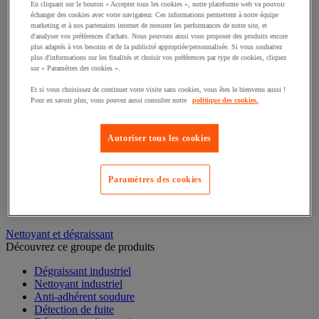
Tige filetée
En cliquant sur le bouton « Accepter tous les cookies », notre plateforme web va pouvoir
échanger des cookies avec votre navigateur. Ces informations permettent à notre équipe
Crochet et piton
marketing et à nos partenaires internet de mesurer les performances de notre site, et
Quincaillerie pour l'agencement
d'analyser vos préférences d'achats. Nous pouvons ainsi vous proposer des produits encore
Collier et lien de serrage
plus adaptés à vos besoins et de la publicité appropriée/personnalisée. Si vous souhaitez
Écrou
plus d'informations sur les finalités et choisir vos préférences par type de cookies, cliquez
Rivet et pince
sur « Paramètres des cookies ».
Cheville et goujon
Et si vous choisissez de continuer votre visite sans cookies, vous êtes le bienvenu aussi !
Pointe, clou et agrafe
Pour en savoir plus, vous pouvez aussi consulter notre
politique des cookies.
Pieds de mise à niveau
Rondelle
Charnière
Autoriser tous les cookies
Paumelle, gond et penture
Vis
Serrure
Paramètres des cookies
Bouton de serrage et manette d'indexage
Clavette, goupille et crapaud
Antivibratoire
Nettoyant et dégraissant
Découvrez ce groupe de produits
Dégraissant industriel
Nettoyant industriel
Anti-adhérent soudure
Détection de fuite