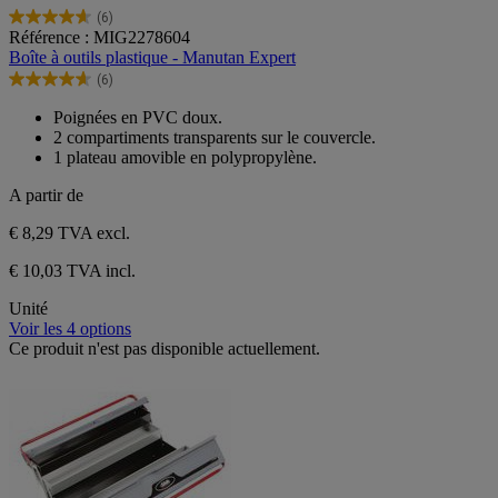
(6)
4.7
Référence : MIG2278604
sur
Boîte à outils plastique - Manutan Expert
5
(6)
étoiles.
4.7
6
sur
Poignées en PVC doux.
avis
5
2 compartiments transparents sur le couvercle.
étoiles.
1 plateau amovible en polypropylène.
6
avis
A partir de
€ 8,29
TVA excl.
€ 10,03 TVA incl.
Unité
Voir les 4 options
Ce produit n'est pas disponible actuellement.