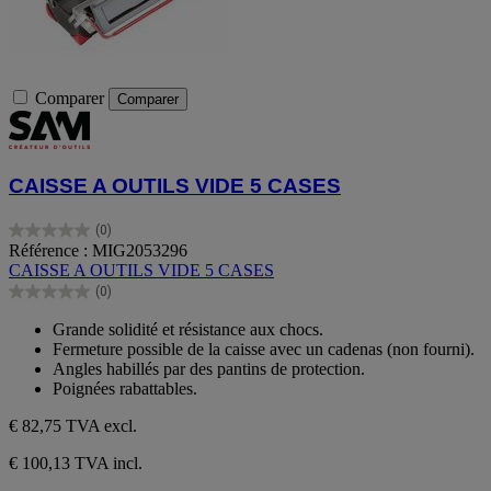
Comparer
Comparer
CAISSE A OUTILS VIDE 5 CASES
(0)
0.0
Référence : MIG2053296
sur
CAISSE A OUTILS VIDE 5 CASES
5
(0)
étoiles.
0.0
sur
Grande solidité et résistance aux chocs.
5
Fermeture possible de la caisse avec un cadenas (non fourni).
étoiles.
Angles habillés par des pantins de protection.
Poignées rabattables.
€ 82,75
TVA excl.
€ 100,13 TVA incl.