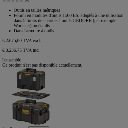
(0)
étoiles.
0.0
sur
Outils en tailles métriques
5
Fourni en modules d'outils 1500 ES, adaptés à une utilisation
étoiles.
dans 5 tiroirs de chariots à outils GEDORE (par exemple
Workster) ou établis
Dans l'armoire à outils
€ 2.675,00
TVA excl.
€ 3.236,75 TVA incl.
l'ensemble
Ce produit n'est pas disponible actuellement.