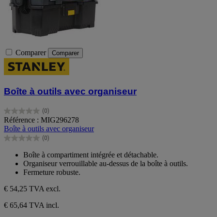
Comparer
Comparer
Boîte à outils avec organiseur
(0)
0.0
Référence : MIG296278
sur
Boîte à outils avec organiseur
5
(0)
étoiles.
0.0
sur
Boîte à compartiment intégrée et détachable.
5
Organiseur verrouillable au-dessus de la boîte à outils.
étoiles.
Fermeture robuste.
€ 54,25
TVA excl.
€ 65,64 TVA incl.