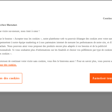
Continu
 chez Manutan
ne visite sur-mesure, nous tient à cœur !
té un produit à votre panier :
ur le bouton « Accepter tous les cookies », notre plateforme web va pouvoir échanger des cookies avec votre nav
permettent à notre équipe marketing et à nos partenaires internet de mesurer les performances de notre site, et d'
'achats. Nous pouvons ainsi vous proposer des produits encore plus adaptés à vos besoins et de la publicité
rsonnalisée. Si vous souhaitez plus d'informations sur les finalités et choisir vos préférences par type de cookies
s cookies ».
oisissez de continuer votre visite sans cookies, vous êtes le bienvenu aussi ! Pour en savoir plus, vous pouvez a
que des cookies.
es des cookies
Autoriser tous