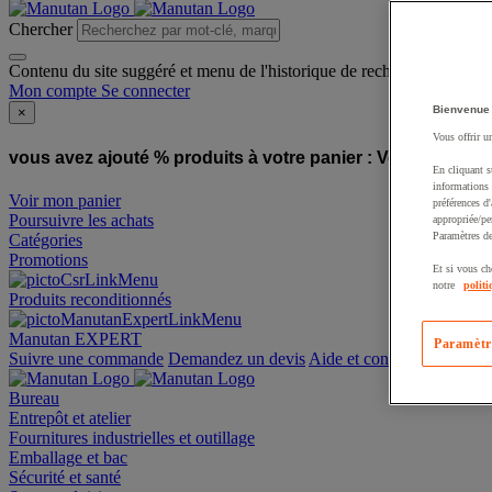
Chercher
Contenu du site suggéré et menu de l'historique de recherche
Mon compte
Se connecter
Bienvenue
×
Vous offrir u
vous avez ajouté % produits à votre panier :
Vous avez ajou
En cliquant s
informations 
Voir mon panier
préférences d
Poursuivre les achats
appropriée/pe
Paramètres de
Catégories
Promotions
Et si vous ch
notre
politi
Produits reconditionnés
Manutan EXPERT
Paramètr
Suivre une commande
Demandez un devis
Aide et contact
Bureau
Entrepôt et atelier
Fournitures industrielles et outillage
Emballage et bac
Sécurité et santé