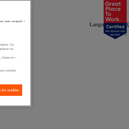
er sans accepter >
Langue :
NL
/
FR
NOV 2025-NOV 2026
BELGIUM
igateur. Ces
analyser vos
, cliquez sur «
ussi consulter
 les cookies