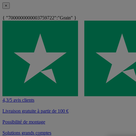
×
{ "7000000000003759722":"Grain" }
4,3/5 avis clients
Livraison gratuite à partir de 100 €
Possibilité de montage
Solutions grands comptes