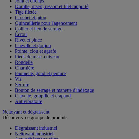
Joint et circlips
Douille, insert, ressort et filet rapporté
Tige filetée
Crochet et piton
Quincaillerie pour l'agencement
Collier et lien de serrage
Écrou
Rivet et pince
Cheville et goujon
Pointe, clou et agrafe
Pieds de mise à niveau
Rondelle
Charnière
Paumelle, gond et penture
Vis
Serrure
Bouton de serrage et manette d'indexage
Clavette, goupille et crapaud
Antivibratoire
Nettoyant et dégraissant
Découvrez ce groupe de produits
Dégraissant industriel
Nettoyant industriel