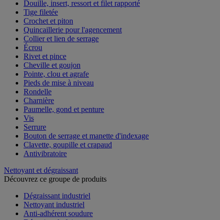
Douille, insert, ressort et filet rapporté
Tige filetée
Crochet et piton
Quincaillerie pour l'agencement
Collier et lien de serrage
Écrou
Rivet et pince
Cheville et goujon
Pointe, clou et agrafe
Pieds de mise à niveau
Rondelle
Charnière
Paumelle, gond et penture
Vis
Serrure
Bouton de serrage et manette d'indexage
Clavette, goupille et crapaud
Antivibratoire
Nettoyant et dégraissant
Découvrez ce groupe de produits
Dégraissant industriel
Nettoyant industriel
Anti-adhérent soudure