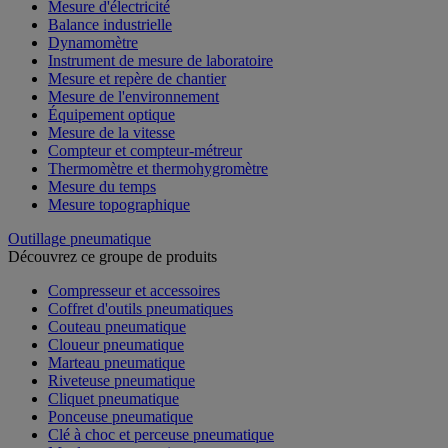
Mesure d'électricité
Balance industrielle
Dynamomètre
Instrument de mesure de laboratoire
Mesure et repère de chantier
Mesure de l'environnement
Équipement optique
Mesure de la vitesse
Compteur et compteur-métreur
Thermomètre et thermohygromètre
Mesure du temps
Mesure topographique
Outillage pneumatique
Découvrez ce groupe de produits
Compresseur et accessoires
Coffret d'outils pneumatiques
Couteau pneumatique
Cloueur pneumatique
Marteau pneumatique
Riveteuse pneumatique
Cliquet pneumatique
Ponceuse pneumatique
Clé à choc et perceuse pneumatique