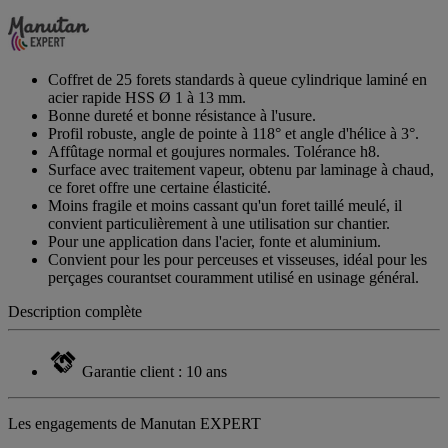
valeur
de
notation
Lien
sur
Coffret de 25 forets standards à queue cylindrique laminé en
la
acier rapide HSS Ø 1 à 13 mm.
même
Bonne dureté et bonne résistance à l'usure.
page.
Profil robuste, angle de pointe à 118° et angle d'hélice à 3°.
Affûtage normal et goujures normales. Tolérance h8.
Surface avec traitement vapeur, obtenu par laminage à chaud,
ce foret offre une certaine élasticité.
Moins fragile et moins cassant qu'un foret taillé meulé, il
convient particulièrement à une utilisation sur chantier.
Pour une application dans l'acier, fonte et aluminium.
Convient pour les pour perceuses et visseuses, idéal pour les
perçages courantset couramment utilisé en usinage général.
Description complète
Garantie client : 10 ans
Les engagements de Manutan EXPERT