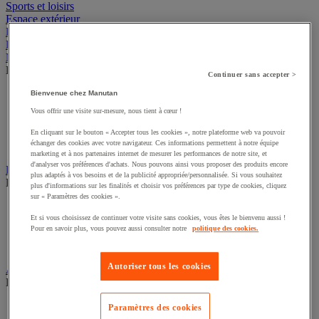
Sports et loisirs
Espace extérieur
Hygiène
Horeca
Mobilier d'extérieur
Découvrez ce groupe de produits
Continuer sans accepter >
Parasol, tonnelle et barnum
Bienvenue chez Manutan
Mobilier urbain
Vous offrir une visite sur-mesure, nous tient à cœur !
Tente et estrade
Mobilier de jardin et terrasse
En cliquant sur le bouton « Accepter tous les cookies », notre plateforme web va pouvoir
échanger des cookies avec votre navigateur. Ces informations permettent à notre équipe
Abri de jardin
marketing et à nos partenaires internet de mesurer les performances de notre site, et
d'analyser vos préférences d'achats. Nous pouvons ainsi vous proposer des produits encore
Drapeau
plus adaptés à vos besoins et de la publicité appropriée/personnalisée. Si vous souhaitez
Découvrez ce groupe de produits
plus d'informations sur les finalités et choisir vos préférences par type de cookies, cliquez
sur « Paramètres des cookies ».
Drapeau officiel
Et si vous choisissez de continuer votre visite sans cookies, vous êtes le bienvenu aussi !
Drapeau publicitaire
Pour en savoir plus, vous pouvez aussi consulter notre
politique des cookies.
Mât
Manche à air
Autoriser tous les cookies
Abri urbain
Découvrez ce groupe de produits
Abri deux roues et multi-usages
Paramètres des cookies