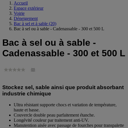
Accueil
Espace extérieur
Voirie
Déneigement
Bac à sel et à sable
(20)
Bac à sel ou à sable - Cadenassable - 300 et 500 L
Bac à sel ou à sable -
Cadenassable - 300 et 500 L
(0)
Aucune
valeur
de
notation
Stockez sel, sable ainsi que produit absorbant
Lien
industrie chimique
sur
la
même
Ultra résistant supporte chocs et variation de température,
page.
haute et basse.
Couvercle double peau parfaitement étanche.
Longévité couleur par traitement anti-UV.
Manutention aisée avec passage de fourches pour transpalette