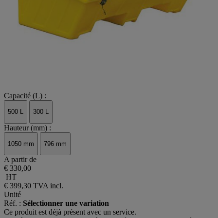
Capacité (L) :
500 L
300 L
Hauteur (mm) :
1050 mm
796 mm
A partir de
€ 330,00
HT
€ 399,30
TVA incl.
Unité
Réf. :
Sélectionner une variation
Ce produit est déjà présent avec un service.