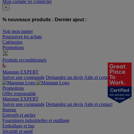
Mon compte
Se connecter
×
% nouveaux produits :
Dernier ajout :
Voir mon panier
Poursuivre les achats
Catégories
Promotions
Produits reconditionnés
Manutan EXPERT
Suivre une commande
Demandez un devis
Aide et contact
Promotions
Offre responsable
NOV 2025-NOV 2026
Manutan EXPERT
BELGIUM
Suivre une commande
Demandez un devis
Aide et contact
Bureau
Entrepôt et atelier
Fournitures industrielles et outillage
Emballage et bac
Sécurité et santé