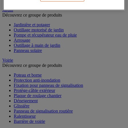
Abri fumeur
Jardin
Découvrez ce groupe de produits
Jardinière et potager
Outillage motorisé de jardin
Pompe et récupérateur eau de pluie
Arrosage
Outillage à main de jardin
Panneau solaire
Voirie
Découvrez ce groupe de produits
Poteau et borne
Protection anti-inondation
Fixation pour panneau de signalisation
Protège-câble extérieur
Plaque de roulage chantier
Déneigement
Glissière
Panneau de signalisation routière
Ralentisseur
Barrière de voirie