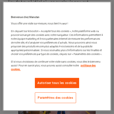
lieu de travail idéal où vos employés peuvent
accomplir leurs tâches avec **efficacité** et en toute
**sécurité**, mais aussi où l’espace disponible est
Bienvenue chez Manutan
utilisé de façon optimale. Dans notre livre blanc, vous
Vous offrir une visite sur-mesure, nous tient à cœur !
découvrirez comment l’équipe de projets Manutan
En cliquant sur le bouton « Accepter tous les cookies », notre plateforme web va
peut vous venir en aide. Nous proposons non
pouvoir échanger des cookies avec votre navigateur. Ces informations permettent à
seulement le matériel nécessaire au bon déroulement
notre équipe marketing et à nos partenaires internet de mesurer les performances
de notre site, et d'analyser vos préférences d'achats. Nous pouvons ainsi vous
de vos activités – des rayonnages aux tables
proposer des produits encore plus adaptés à vos besoins et de la publicité
d’emballage –, mais réfléchissons également à
appropriée/personnalisée. Si vous souhaitez plus d'informations sur les finalités et
choisir vos préférences par type de cookies, cliquez sur « Paramètres des cookies ».
l’agencement idéal pour les entrepôts neufs ou
Et si vous choisissez de continuer votre visite sans cookies, vous êtes le bienvenu
existants.
aussi ! Pour en savoir plus, vous pouvez aussi consulter notre
politique des
cookies.
Autoriser tous les cookies
Paramètres des cookies