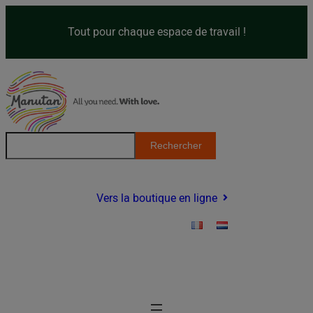
Skip
to
Tout pour chaque espace de travail !
content
Z
Rechercher
o
e
k
Vers la boutique en ligne
e
n