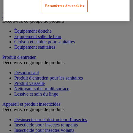
Bobine d'essuyage industriel
Chiffons textile et non-tissé
Paramètres des cookies
Équipement sanitaires, douche et salle de bain
Découvrez ce groupe de produits
Équipement douche
Équipement salle de bain
Cloison et cabine pour sanitaires
Équipement sanitaires
Produit d'entretien
Découvrez ce groupe de produits
Désodorisant
Produit d'entretien pour les sanitaires
Produit vaisselle
Nettoyant sol et multi-surface
Lessive et soin du linge
Appareil et produit insecticides
Découvrez ce groupe de produits
Désinsectiseur et destructeur d’insectes
Insecticide pour insectes rampants
Insecticide pour insectes volants