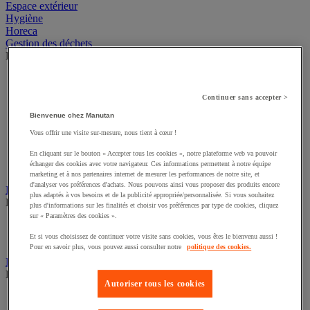
Espace extérieur
Hygiène
Horeca
Gestion des déchets
Découvrez ce groupe de produits
Poubelle de tri des déchets intérieur
Poubelle d’intérieur et d’extérieur
Continuer sans accepter >
Sac-poubelle
Support sac-poubelle
Bienvenue chez Manutan
Cendrier-poubelle et cendrier
Vous offrir une visite sur-mesure, nous tient à cœur !
Big bag
Benne
En cliquant sur le bouton « Accepter tous les cookies », notre plateforme web va pouvoir
échanger des cookies avec votre navigateur. Ces informations permettent à notre équipe
Poubelle de tri et conteneur extérieur
marketing et à nos partenaires internet de mesurer les performances de notre site, et
d'analyser vos préférences d'achats. Nous pouvons ainsi vous proposer des produits encore
Essuie-mains et distributeur d’essuie-mains
plus adaptés à vos besoins et de la publicité appropriée/personnalisée. Si vous souhaitez
Découvrez ce groupe de produits
plus d'informations sur les finalités et choisir vos préférences par type de cookies, cliquez
sur « Paramètres des cookies ».
Essuie-mains en feuilles ou rouleau
Distributeur d'essuie-mains
Et si vous choisissez de continuer votre visite sans cookies, vous êtes le bienvenu aussi !
Pour en savoir plus, vous pouvez aussi consulter notre
politique des cookies.
Essuyage industriel
Découvrez ce groupe de produits
Autoriser tous les cookies
Distributeur d'essuyage industriel