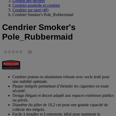
Gestion des déchets
Cendrier-poubelle et cendrier
Cendrier sur pied
(48)
Cendrier Smoker's Pole_Rubbermaid
Cendrier Smoker's
Pole_Rubbermaid
(0)
Aucune
valeur
de
notation
Lien
sur
Cendrier poteau en aluminium robuste avec socle lesté pour
la
une stabilité optimale.
même
Plaque intégrée permettant d’éteindre les cigarettes en toute
page.
sécurité.
Design élégant et discret adapté aux espaces extérieurs publics
ou privés.
Diamètre du pilier de 10,2 cm pour une grande capacité de
collecte des mégots.
Facile à installer et à entretenir, idéal pour maintenir la