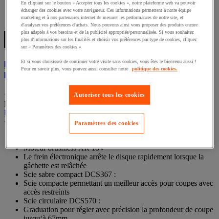
En cliquant sur le bouton « Accepter tous les cookies », notre plateforme web va pouvoir
échanger des cookies avec votre navigateur. Ces informations permettent à notre équipe
marketing et à nos partenaires internet de mesurer les performances de notre site, et
Comparer
Comparer
d'analyser vos préférences d'achats. Nous pouvons ainsi vous proposer des produits encore
plus adaptés à vos besoins et de la publicité appropriée/personnalisée. Si vous souhaitez
plus d'informations sur les finalités et choisir vos préférences par type de cookies, cliquez
sur « Paramètres des cookies ».
Et si vous choisissez de continuer votre visite sans cookies, vous êtes le bienvenu aussi !
Kit 6 outils XR 18V 5Ah Li-Ion Brushless -
Pour en savoir plus, vous pouvez aussi consulter notre
politique des cookies.
DEWALT
(0)
Autoriser tous les cookies
0.0
Référence : MIG5574458
sur
Kit 6 outils XR 18V 5Ah Li-Ion Brushless - DEWALT
5
(0)
Paramètres des cookies
étoiles.
0.0
sur
Meuleuse DCG405 :
5
Moteur brushless XR 18V
étoiles.
Le frein électronique arrête le disque rapidement lorsque la
gâchette est relâchée
Scie sabre compact DCS367 :
Scie compacte permettant un meilleur accès pour coupes avec
accès restreints
Scie circulaire DCS570 :
Graduation pour régler avec précision la profondeur de coupe
jusqu‘à 67mm