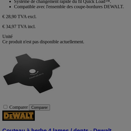
Système de changement rapide du fil Quick Load™.
étoiles.
Compatible avec l'ensemble des coupe-bordures DEWALT.
€ 28,90
TVA excl.
€ 34,97 TVA incl.
Unité
Ce produit n'est pas disponible actuellement.
Comparer
Comparer
Couteau à herbe 4 lames / dents - Dewalt