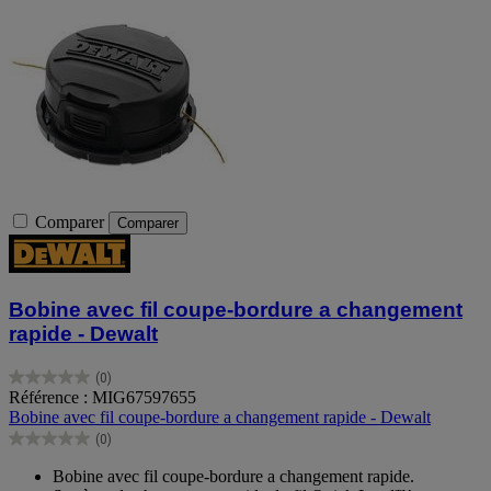
Comparer
Comparer
Bobine avec fil coupe-bordure a changement
rapide - Dewalt
(0)
0.0
Référence : MIG67597655
sur
Bobine avec fil coupe-bordure a changement rapide - Dewalt
5
(0)
étoiles.
0.0
sur
Bobine avec fil coupe-bordure a changement rapide.
5