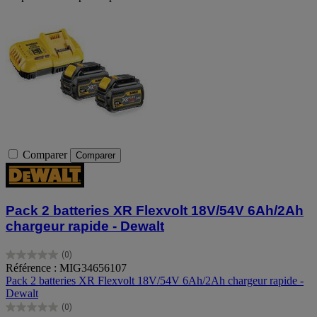
Comparer
Comparer
Pack 2 batteries XR Flexvolt 18V/54V 6Ah/2Ah
chargeur rapide - Dewalt
(0)
0.0
Référence : MIG34656107
sur
Pack 2 batteries XR Flexvolt 18V/54V 6Ah/2Ah chargeur rapide -
5
Dewalt
étoiles.
(0)
0.0