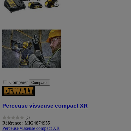
Comparer
Comparer
Perceuse visseuse compact XR
(0)
0.0
Référence : MIG4874955
sur
Perceuse visseuse compact XR
5