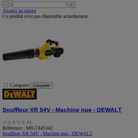
-
+
Ajouter au panier
Ce produit n'est pas disponible actuellement.
Comparer
Comparer
Souffleur XR 54V - Machine nue - DEWALT
(0)
0.0
Référence : MIG7445342
sur
Souffleur XR 54V - Machine nue - DEWALT
5