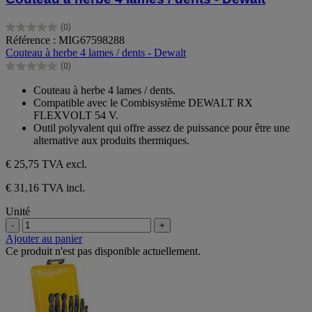
(0)
0.0
Référence : MIG67598288
sur
Couteau à herbe 4 lames / dents - Dewalt
5
(0)
étoiles.
0.0
sur
Couteau à herbe 4 lames / dents.
5
Compatible avec le Combisystème DEWALT RX
étoiles.
FLEXVOLT 54 V.
Outil polyvalent qui offre assez de puissance pour être une
alternative aux produits thermiques.
€ 25,75
TVA excl.
€ 31,16 TVA incl.
Unité
-
+
Ajouter au panier
Ce produit n'est pas disponible actuellement.