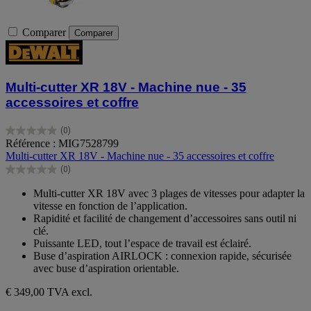
Comparer
Comparer
Multi-cutter XR 18V - Machine nue - 35
accessoires et coffre
(0)
0.0
Référence : MIG7528799
sur
Multi-cutter XR 18V - Machine nue - 35 accessoires et coffre
5
(0)
étoiles.
0.0
sur
Multi-cutter XR 18V avec 3 plages de vitesses pour adapter la
5
vitesse en fonction de l’application.
étoiles.
Rapidité et facilité de changement d’accessoires sans outil ni
clé.
Puissante LED, tout l’espace de travail est éclairé.
Buse d’aspiration AIRLOCK : connexion rapide, sécurisée
avec buse d’aspiration orientable.
€ 349,00
TVA excl.