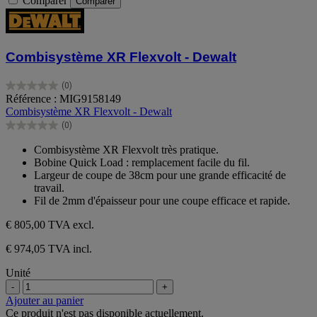
Comparer
Comparer
Combisystème XR Flexvolt - Dewalt
(0)
0.0
Référence : MIG9158149
sur
Combisystème XR Flexvolt - Dewalt
5
(0)
étoiles.
0.0
sur
Combisystème XR Flexvolt très pratique.
5
Bobine Quick Load : remplacement facile du fil.
étoiles.
Largeur de coupe de 38cm pour une grande efficacité de
travail.
Fil de 2mm d'épaisseur pour une coupe efficace et rapide.
€ 805,00
TVA excl.
€ 974,05 TVA incl.
Unité
-
+
Ajouter au panier
Ce produit n'est pas disponible actuellement.