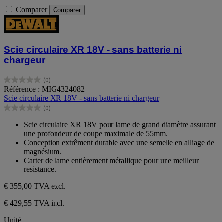
Comparer
Comparer
Scie circulaire XR 18V - sans batterie ni
chargeur
(0)
0.0
Référence : MIG4324082
sur
Scie circulaire XR 18V - sans batterie ni chargeur
5
(0)
étoiles.
0.0
sur
Scie circulaire XR 18V pour lame de grand diamètre assurant
5
une profondeur de coupe maximale de 55mm.
étoiles.
Conception extrêment durable avec une semelle en alliage de
magnésium.
Carter de lame entièrement métallique pour une meilleur
resistance.
€ 355,00
TVA excl.
€ 429,55 TVA incl.
Unité