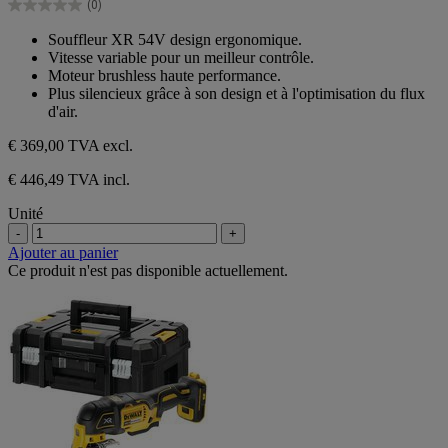
(0)
étoiles.
0.0
sur
Souffleur XR 54V design ergonomique.
5
Vitesse variable pour un meilleur contrôle.
étoiles.
Moteur brushless haute performance.
Plus silencieux grâce à son design et à l'optimisation du flux
d'air.
€ 369,00
TVA excl.
€ 446,49 TVA incl.
Unité
-
+
Ajouter au panier
Ce produit n'est pas disponible actuellement.