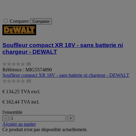
Comparer
Comparer
Souflleur compact XR 18V - sans batterie ni
chargeur - DEWALT
(0)
0.0
Référence : MIG5574890
sur
Souflleur compact XR 18V - sans batterie ni chargeur - DEWALT
5
(0)
étoiles.
0.0
sur
€ 134,25
TVA excl.
5
étoiles.
€ 162,44 TVA incl.
l'ensemble
-
+
Ajouter au panier
Ce produit n'est pas disponible actuellement.