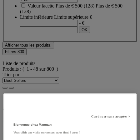
Valeur facette
Plus de € 500
(
128
)
Plus de € 500
(128)
Limite inférieure
Limite supérieure
€
- €
Afficher tous les produits.
Filtres
800
Liste de produits
Produits :
( 1 - 48 sur 800 )
Trier par
Continuer sans accepter >
Bienvenue chez Manutan
Vous offrir une visite sur-mesure, nous tient à cœur !