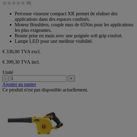
(0)
étoiles.
0.0
sur
Perceuse visseuse compact XR permet de réaliser des
5
applications dans des espaces confinés.
étoiles.
Moteur Brushless, couple max de 65Nm pour les applications
les plus exigeantes.
Bonne prise en main avec une poignée soft grip confort.
Lampe LED pour une meilleur visibilité.
€ 330,00
TVA excl.
€ 399,30 TVA incl.
Unité
-
+
Ajouter au panier
Ce produit n'est pas disponible actuellement.