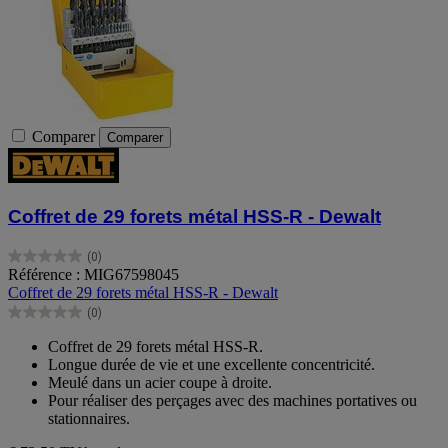
Comparer
Comparer
Coffret de 29 forets métal HSS-R - Dewalt
(0)
0.0
Référence : MIG67598045
sur
Coffret de 29 forets métal HSS-R - Dewalt
5
(0)
étoiles.
0.0
sur
Coffret de 29 forets métal HSS-R.
5
Longue durée de vie et une excellente concentricité.
étoiles.
Meulé dans un acier coupe à droite.
Pour réaliser des perçages avec des machines portatives ou
stationnaires.