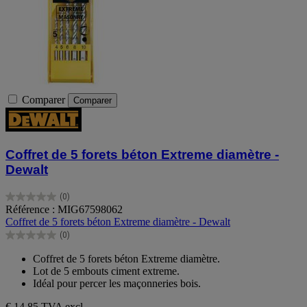
Comparer
Comparer
Coffret de 5 forets béton Extreme diamètre -
Dewalt
(0)
0.0
Référence : MIG67598062
sur
Coffret de 5 forets béton Extreme diamètre - Dewalt
5
(0)
étoiles.
0.0
sur
Coffret de 5 forets béton Extreme diamètre.
5
Lot de 5 embouts ciment extreme.
étoiles.
Idéal pour percer les maçonneries bois.
€ 14,85
TVA excl.