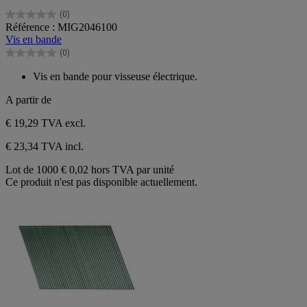
(0)
0.0
Référence : MIG2046100
sur
Vis en bande
5
(0)
étoiles.
0.0
sur
Vis en bande pour visseuse électrique.
5
étoiles.
A partir de
€ 19,29
TVA excl.
€ 23,34 TVA incl.
Lot de 1000
€ 0,02 hors TVA par unité
Ce produit n'est pas disponible actuellement.