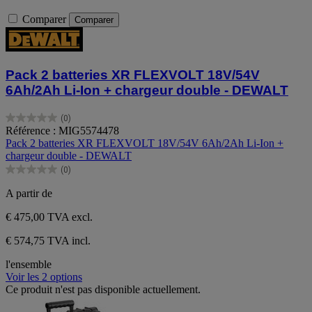
Comparer
Comparer
Pack 2 batteries XR FLEXVOLT 18V/54V
6Ah/2Ah Li-Ion + chargeur double - DEWALT
(0)
0.0
Référence : MIG5574478
sur
Pack 2 batteries XR FLEXVOLT 18V/54V 6Ah/2Ah Li-Ion +
5
chargeur double - DEWALT
étoiles.
(0)
0.0
sur
A partir de
5
étoiles.
€ 475,00
TVA excl.
€ 574,75 TVA incl.
l'ensemble
Voir les 2 options
Ce produit n'est pas disponible actuellement.