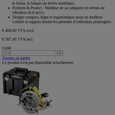
5
le béton, la brique ou divers matériaux.
étoiles.
Perform & Protect : Meilleur de sa catégorie en termes de
2
vibration (6.6 m/s²).
avis
Design compact, léger et ergonomique pour un meilleur
confort et support durant les périodes d’utilisation prolongées.
€ 469,00
TVA excl.
€ 567,49 TVA incl.
Unité
-
+
Ajouter au panier
Ce produit n'est pas disponible actuellement.