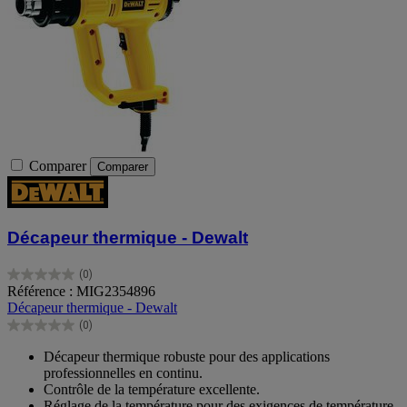
Comparer
Comparer
Décapeur thermique - Dewalt
(0)
0.0
Référence : MIG2354896
sur
Décapeur thermique - Dewalt
5
(0)
étoiles.
0.0
sur
Décapeur thermique robuste pour des applications
5
professionnelles en continu.
étoiles.
Contrôle de la température excellente.
Réglage de la température pour des exigences de température