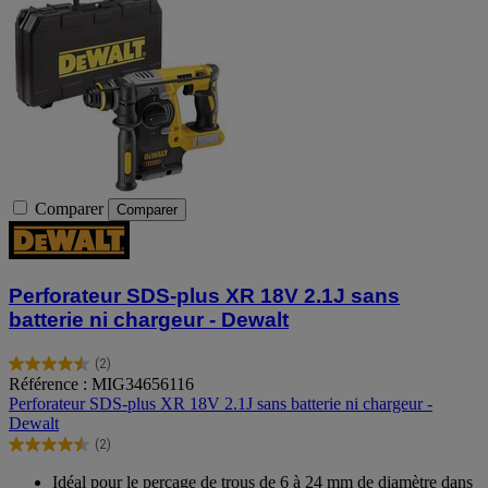
Comparer
Comparer
Perforateur SDS-plus XR 18V 2.1J sans
batterie ni chargeur - Dewalt
(2)
4.5
Référence : MIG34656116
sur
Perforateur SDS-plus XR 18V 2.1J sans batterie ni chargeur -
5
Dewalt
étoiles.
(2)
2
4.5
avis
sur
Idéal pour le perçage de trous de 6 à 24 mm de diamètre dans