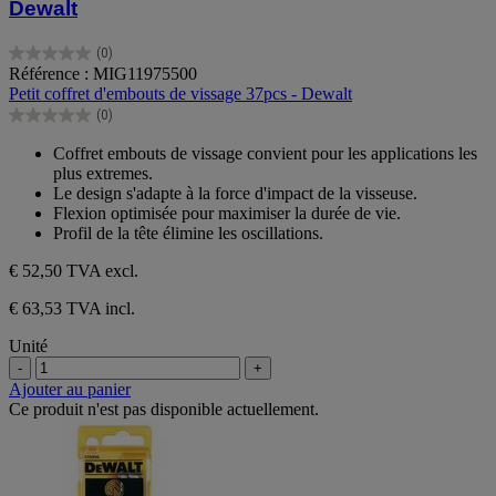
Dewalt
(0)
0.0
Référence : MIG11975500
sur
Petit coffret d'embouts de vissage 37pcs - Dewalt
5
(0)
étoiles.
0.0
sur
Coffret embouts de vissage convient pour les applications les
5
plus extremes.
étoiles.
Le design s'adapte à la force d'impact de la visseuse.
Flexion optimisée pour maximiser la durée de vie.
Profil de la tête élimine les oscillations.
€ 52,50
TVA excl.
€ 63,53 TVA incl.
Unité
-
+
Ajouter au panier
Ce produit n'est pas disponible actuellement.