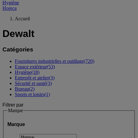
Hygiène
Horeca
Accueil
Dewalt
Catégories
Fournitures industrielles et outillage
(720)
Espace extérieur
(53)
Hygiène
(18)
Entrepôt et atelier
(3)
Sécurité et santé
(3)
Bureau
(2)
Sports et loisirs
(1)
Filtrer par
Marque
Marque