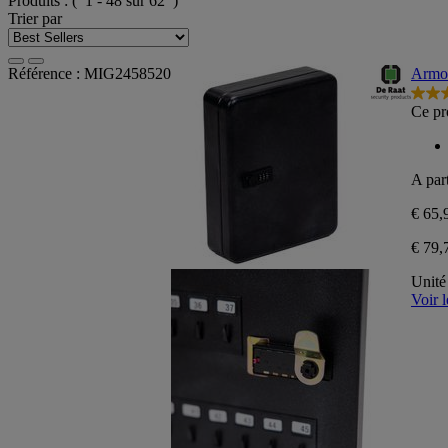
Produits :
( 1 - 48 sur 62 )
Trier par
Référence : MIG2458520
Armoi
5.0
Ce pr
sur
5
étoile
8
A part
avis
€ 65
€ 79,
Unité
Voir l