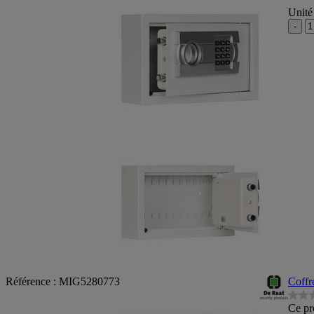
Unité
-
Référence : MIG5280773
Coffr
0.0
Ce pr
sur