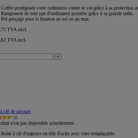
Coffre protégeant votre ordinateur contre le vol grâce à sa protection an
s.
Rangement de tout ype d'ordinateur portable grâce à sa grande taille.
Pré-perçage pour la fixation au sol ou au mur.
1,75
TVA excl.
,62 TVA incl.
+
 à clé de secours
(4)
oduit n'est pas disponible actuellement.
Boîte à clé d'urgence en tôle d'acier avec vitre remplaçable.
s.