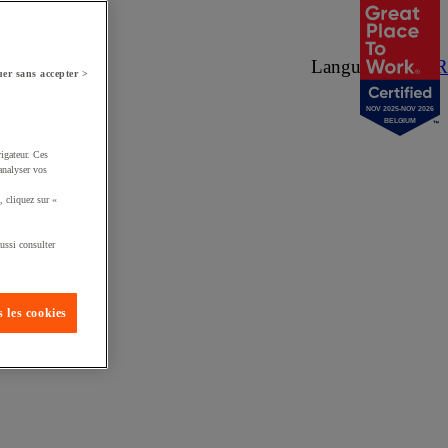
Langue :
NL
/
FR
er sans accepter >
NOV 2025-NOV 2026
BELGIUM
igateur. Ces
analyser vos
, cliquez sur «
ussi consulter
 les cookies