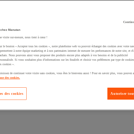
Continu
 chez Manutan
té un produit à votre panier :
ne visite sur-mesure, nous tient à cœur !
ur le bouton « Accepter tous les cookies », notre plateforme web va pouvoir échanger des cookies avec votre nav
permettent à notre équipe marketing et à nos partenaires internet de mesurer les performances de notre site, et d'
'achats. Nous pouvons ainsi vous proposer des produits encore plus adaptés à vos besoins et de la publicité
rsonnalisée. Si vous souhaitez plus d'informations sur les finalités et choisir vos préférences par type de cookies
s cookies ».
oisissez de continuer votre visite sans cookies, vous êtes le bienvenu aussi ! Pour en savoir plus, vous pouvez a
que des cookies.
es des cookies
Autoriser tous