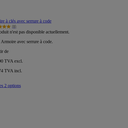
re à clés avec serrure à code
(8)
oduit n'est pas disponible actuellement.
Armoire avec serrure à code.
s.
ir de
,90
TVA excl.
74 TVA incl.
es 2 options