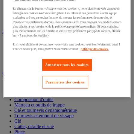
Câble électrique
En cliquant sur le bouton « Accepter tous les cookies », notre plateforme web va pouvoir
Équipement de tableau électrique
échanger des cookies avec votre navigateur. Ces informations permettent à notre équipe
Rallonge, multiprise et enrouleur électrique
marketing et à nos partenaires internet de mesurer les performances de notre site, et
Prise et interrupteur
d'analyser vos préférences d'achats. Nous pouvons ainsi vous proposer des produits encore
plus adaptés à vos besoins et de la publicité appropriée/personnalisée. Si vous souhaitez
Rangement d'outils
plus d'informations sur les finalités et choisir vos préférences par type de cookies, cliquez
sur « Paramètres des cookies ».
Découvrez ce groupe de produits
Et si vous choisissez de continuer votre visite sans cookies, vous êtes le bienvenu aussi !
Valise et mallette à outils
Pour en savoir plus, vous pouvez aussi consulter notre
politique des cookies.
Caisse et sacoche
Coffre et cantine
Servante et desserte d'atelier
Autoriser tous les cookies
Outillage à main
Découvrez ce groupe de produits
Paramètres des cookies
Étau, extracteur et serre-joint
Douille et cliquet
Composition d'outils
Marteau et outils de frappe
Clé et tournevis dynamométrique
Tournevis et embout de vissage
Clé
Cutter, cisaille et scie
Pince