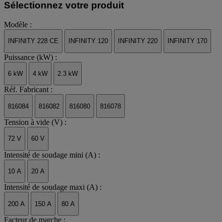
Sélectionnez votre produit
Modèle :
INFINITY 228 CE
INFINITY 120
INFINITY 220
INFINITY 170
Puissance (kW) :
6 kW
4 kW
2.3 kW
Réf. Fabricant :
816084
816082
816080
816078
Tension à vide (V) :
72 V
60 V
Intensité de soudage mini (A) :
10 A
20 A
Intensité de soudage maxi (A) :
200 A
150 A
80 A
Facteur de marche :