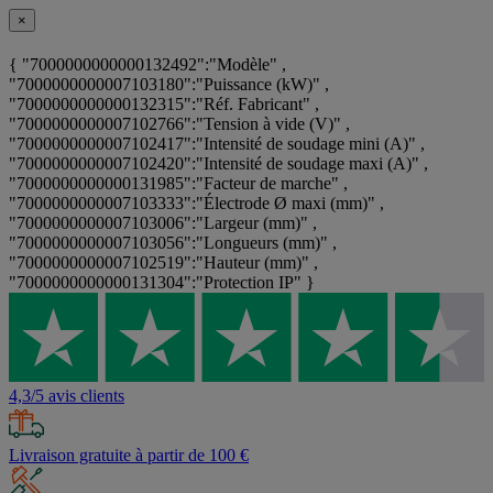
×
{ "7000000000000132492":"Modèle" ,
"7000000000007103180":"Puissance (kW)" ,
"7000000000000132315":"Réf. Fabricant" ,
"7000000000007102766":"Tension à vide (V)" ,
"7000000000007102417":"Intensité de soudage mini (A)" ,
"7000000000007102420":"Intensité de soudage maxi (A)" ,
"7000000000000131985":"Facteur de marche" ,
"7000000000007103333":"Électrode Ø maxi (mm)" ,
"7000000000007103006":"Largeur (mm)" ,
"7000000000007103056":"Longueurs (mm)" ,
"7000000000007102519":"Hauteur (mm)" ,
"7000000000000131304":"Protection IP" }
4,3/5 avis clients
Livraison gratuite à partir de 100 €