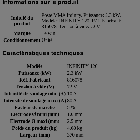
Informations sur le produit
Poste MMA Infinity, Puissance: 2.3 kW,
Intitulé du
Modèle: INFINITY 120, Réf. Fabricant:
produit
816078, Tension à vide: 72 V
Marque
Telwin
Conditionnement
Unité
Caractéristiques techniques
Modèle
INFINITY 120
Puissance (kW)
2.3 kW
Réf. Fabricant
816078
Tension à vide (V)
72 V
Intensité de soudage mini (A)
10 A
Intensité de soudage maxi (A)
80 A
Facteur de marche
5 %
Électrode Ø mini (mm)
1.6 mm
Électrode Ø maxi (mm)
2.5 mm
Poids du produit (kg)
4.08 kg
Largeur (mm)
370 mm