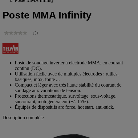
Poste MMA Infinity
Poste MMA Infinity
(0)
Aucune
valeur
de
notation
Lien
sur
Poste de soudage inverter à électrode MMA, en courant
la
continu (DC).
même
Utilisation facile avec de multiples électrodes : rutiles,
page.
basiques, inox, fonte ...
Compact et léger avec très haute stabilité du courant de
soudage aux variations de tension.
Protections thermostatique, survoltage, sous-voltage,
surcourant, motogenerateur (+/- 15%).
Équipés de dispositifs arc force, hot start, anti-stick.
Description complète