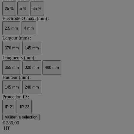
25 %
5 %
35 %
Électrode Ø maxi (mm) :
2.5 mm
4 mm
Largeur (mm) :
370 mm
145 mm
Longueurs (mm) :
355 mm
320 mm
400 mm
Hauteur (mm) :
145 mm
240 mm
Protection IP :
IP 21
IP 23
Valider la sélection
€ 280,00
HT