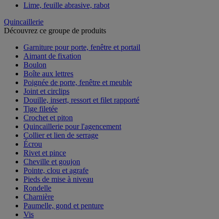
Lime, feuille abrasive, rabot
Quincaillerie
Découvrez ce groupe de produits
Garniture pour porte, fenêtre et portail
Aimant de fixation
Boulon
Boîte aux lettres
Poignée de porte, fenêtre et meuble
Joint et circlips
Douille, insert, ressort et filet rapporté
Tige filetée
Crochet et piton
Quincaillerie pour l'agencement
Collier et lien de serrage
Écrou
Rivet et pince
Cheville et goujon
Pointe, clou et agrafe
Pieds de mise à niveau
Rondelle
Charnière
Paumelle, gond et penture
Vis